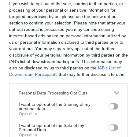
jelenti az, ha az alacsony a
If you wish to opt-out of the sale, sharing to third parties, or
fehérvérsejtszáma
processing of your personal or sensitive information for
targeted advertising by us, please use the below opt-out
section to confirm your selection. Please note that after your
opt-out request is processed you may continue seeing
interest-based ads based on personal information utilized by
us or personal information disclosed to third parties prior to
your opt-out. You may separately opt-out of the further
disclosure of your personal information by third parties on the
IAB’s list of downstream participants. This information may
also be disclosed by us to third parties on the
IAB’s List of
Downstream Participants
that may further disclose it to other
third parties.
Please note that this website/app uses one or more Google
Personal Data Processing Opt Outs
services and may gather and store information including but
not limited to your visit or usage behaviour. You may click to
I want to opt-out of the Sharing of my
personal data.
grant or deny consent to Google and its third-party tags to
Opted In
use your data for below specified purposes in below Google
consent section.
I want to opt-out of the Sale of my
Personal Data.
Opted In