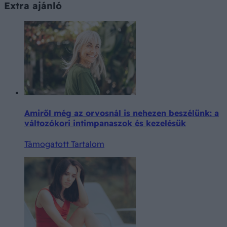
Extra ajánló
Amiről még az orvosnál is nehezen beszélünk: a
változókori intimpanaszok és kezelésük
Támogatott Tartalom