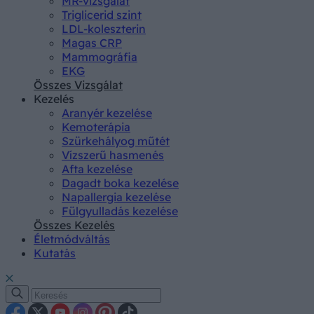
MR-vizsgálat
Triglicerid szint
LDL-koleszterin
Magas CRP
Mammográfia
EKG
Összes Vizsgálat
Kezelés
Aranyér kezelése
Kemoterápia
Szürkehályog műtét
Vízszerű hasmenés
Afta kezelése
Dagadt boka kezelése
Napallergia kezelése
Fülgyulladás kezelése
Összes Kezelés
Életmódváltás
Kutatás