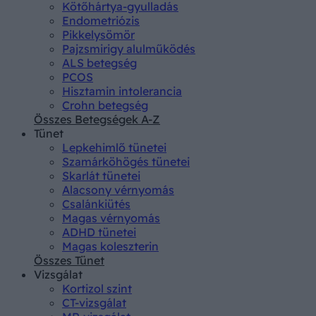
Kötőhártya-gyulladás
Endometriózis
Pikkelysömör
Pajzsmirigy alulműködés
ALS betegség
PCOS
Hisztamin intolerancia
Crohn betegség
Összes Betegségek A-Z
Tünet
Lepkehimlő tünetei
Szamárköhögés tünetei
Skarlát tünetei
Alacsony vérnyomás
Csalánkiütés
Magas vérnyomás
ADHD tünetei
Magas koleszterin
Összes Tünet
Vizsgálat
Kortizol szint
CT-vizsgálat