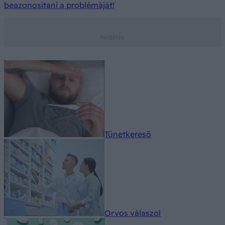
beazonosítani a problémáját!
Tünetkereső
Orvos válaszol