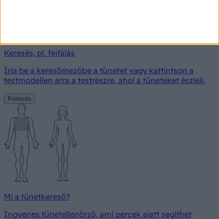
Milyen betegségre utalhatnak a tünetei?
Keresés, pl. fejfájás
Írja be a keresőmezőbe a tünetet vagy kattintson a
testmodellen arra a testrészre, ahol a tüneteket észleli.
Keresés
Mi a tünetkereső?
Ingyenes tünetellenőrző, ami percek alatt segíthet