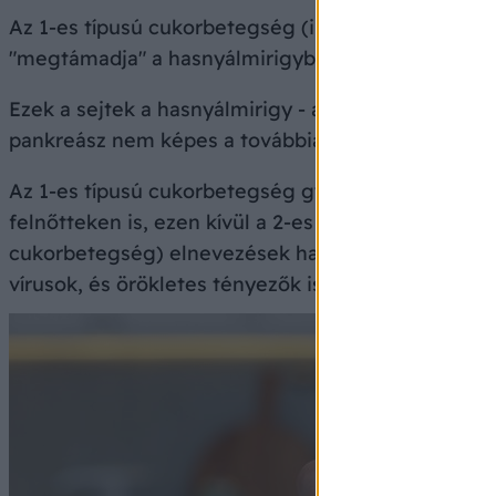
Az 1-es típusú cukorbetegség (inzulinfüggő diabet
"megtámadja" a hasnyálmirigyben lévő inzulintermel
Ezek a sejtek a hasnyálmirigy - a pankreász - ún. 
pankreász nem képes a továbbiakban inzulintermel
Az 1-es típusú cukorbetegség gyermekkorban kezdő
felnőtteken is, ezen kívül a 2-es típusú diabetes es
cukorbetegség) elnevezések használata kevésbé 
vírusok, és örökletes tényezők is szerepet játszha