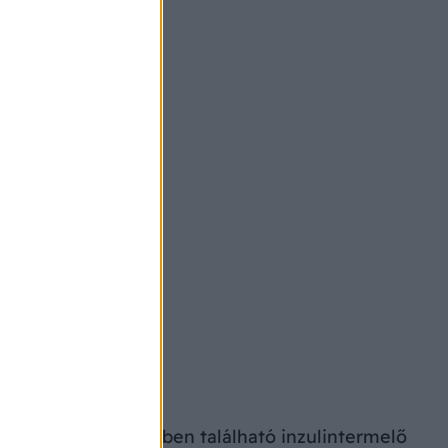
t a hasnyálmirigyben található inzulintermelő