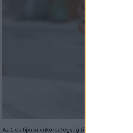
Az 1-es típusú cukorbetegség (inzulinfüggő diabé