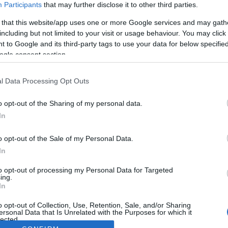
Participants
that may further disclose it to other third parties.
 that this website/app uses one or more Google services and may gath
including but not limited to your visit or usage behaviour. You may click 
 to Google and its third-party tags to use your data for below specifi
ogle consent section.
l Data Processing Opt Outs
o opt-out of the Sharing of my personal data.
In
o opt-out of the Sale of my Personal Data.
In
to opt-out of processing my Personal Data for Targeted
ing.
In
o opt-out of Collection, Use, Retention, Sale, and/or Sharing
ersonal Data that Is Unrelated with the Purposes for which it
lected.