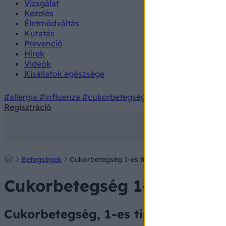
Vizsgálat
Kezelés
Életmódváltás
Kutatás
Prevenció
Hírek
Videók
Kisállatok egészsége
#allergia
#influenza
#cukorbetegség
#orvosmeteorológi
Regisztráció
Betegségek
Cukorbetegség 1-es típusú
Cukorbetegség 1-es típusú
Cukorbetegség, 1-es típusú (inzulin