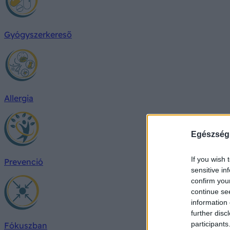
Gyógyszerkereső
Allergia
Egészség
If you wish 
Prevenció
sensitive in
confirm you
continue se
information 
further disc
participants
Fókuszban