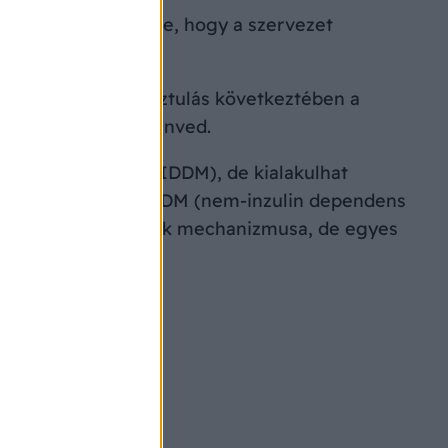
alakulásának lényege, hogy a szervezet
ta-sejtek. A sejtpusztulás következtében a
 hiányában kárt szenved.
s diabetesnek is (IDDM), de kialakulhat
így az IDDM és NIDDM (nem-inzulin dependens
egség kialakulásának mechanizmusa, de egyes