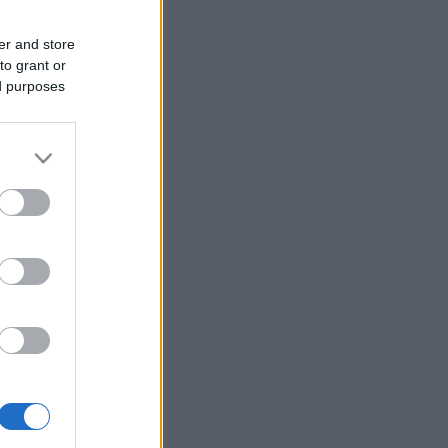
er and store
to grant or
ed purposes