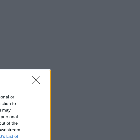
sonal or
ection to
ou may
 personal
out of the
 downstream
B’s List of