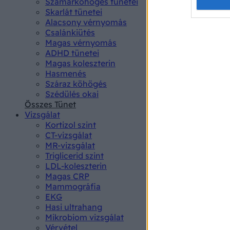
Opted 
Szamárköhögés tünetei
Skarlát tünetei
Alacsony vérnyomás
Google 
Csalánkiütés
Magas vérnyomás
I want t
ADHD tünetei
web or d
Magas koleszterin
Hasmenés
I want t
Száraz köhögés
purpose
Szédülés okai
Összes Tünet
I want 
Vizsgálat
Kortizol szint
I want t
CT-vizsgálat
web or d
MR-vizsgálat
Triglicerid szint
LDL-koleszterin
I want t
Magas CRP
or app.
Mammográfia
EKG
I want t
Hasi ultrahang
Mikrobiom vizsgálat
I want t
Vérvétel