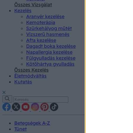
authenti
Összes Vizsgálat
Kezelés
Aranyér kezelése
Kemoterápia
Szürkehályog műtét
Vízszerű hasmenés
Afta kezelése
Dagadt boka kezelése
Napallergia kezelése
Fülgyulladás kezelése
Kötőhártya gyulladás
Összes Kezelés
Életmódváltás
Kutatás
Betegségek A-Z
Tünet