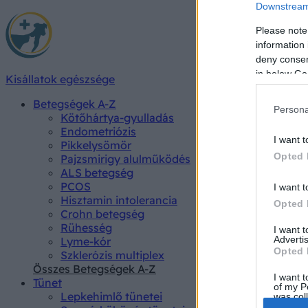
Downstream 
Please note
information 
deny consent
in below Go
Kisállatok egészsége
Betegségek A-Z
Persona
Kötőhártya-gyulladás
Endometriózis
I want t
Pikkelysömör
Opted 
Pajzsmirigy alulműködés
ALS betegség
PCOS
I want t
Hisztamin intolerancia
Opted 
Crohn betegség
Rühesség
I want 
Advertis
Lyme-kór
Opted 
Szklerózis multiplex
Összes Betegségek A-Z
I want t
Tünet
of my P
Lepkehimlő tünetei
was col