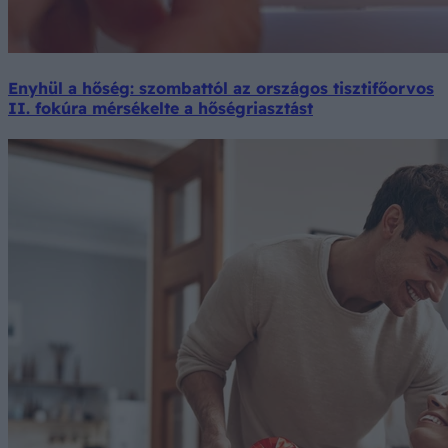
Enyhül a hőség: szombattól az országos tisztifőorvos
II. fokúra mérsékelte a hőségriasztást