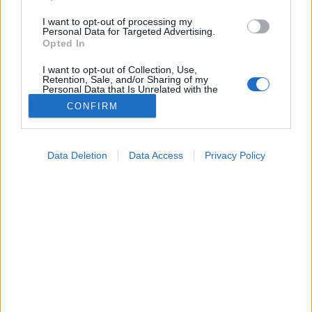
I want to opt-out of processing my
Personal Data for Targeted Advertising.
Opted In
I want to opt-out of Collection, Use,
Retention, Sale, and/or Sharing of my
Personal Data that Is Unrelated with the
Purposes for which it was collected.
CONFIRM
Opted Out
Betegségek
2025. június 27. 11:14
Google consents
Megosztás
Küldés
Küldés Messengeren
Data Deletion
Data Access
Privacy Policy
I want to allow Google to enable storage
related to advertising like cookies on web or
Tomanóczy Andrea
device identifiers in apps.
szerkesztő
I want to allow my user data to be sent to
Google for online advertising purposes.
Sokan nem is tudják, hogy kellemetlen tüneteiket
I want to allow Google to send me
reflux okozza.
personalized advertising.
I want to allow Google to enable storage