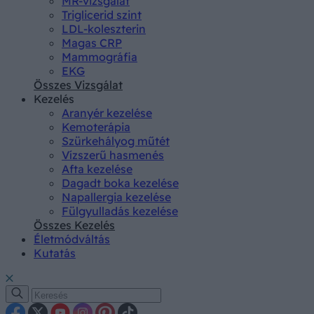
MR-vizsgálat
Triglicerid szint
LDL-koleszterin
Magas CRP
Mammográfia
EKG
Összes Vizsgálat
Kezelés
Aranyér kezelése
Kemoterápia
Szürkehályog műtét
Vízszerű hasmenés
Afta kezelése
Dagadt boka kezelése
Napallergia kezelése
Fülgyulladás kezelése
Összes Kezelés
Életmódváltás
Kutatás