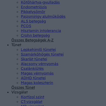
Kötőhártya-gyulladás
Endometriózis
Pikkelysömör
Pajzsmirigy alulműködés
ALS betegség
PCOS
Hisztamin intolerancia
Crohn betegség
Összes Betegségek A-Z
Tünet
Lepkehimlő tünetei
Szamárköhögés tünetei
Skarlát tünetei
Alacsony vérnyomás
Csalánkiütés
Magas vérnyomás
ADHD tünetei
Magas koleszterin
Összes Tünet
Vizsgálat
Kortizol szint
CT-vizsgálat