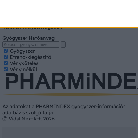
A kereséshez írja be a gyógyszer, gyógykészítmény
nevét, hatóanyagát. Kategorizált találatokért jelölje be a
keresett tulajdonságokat.
Gyógyszer
Hatóanyag
Gyógyszer
Étrend-kiegészítő
Vényköteles
Vény nélkül
Az adatokat a PHARMINDEX gyógyszer-információs
adatbázis szolgáltatja
Ⓒ Vidal Next kft. 2026.