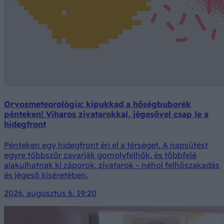
Orvosmeteorológia: kipukkad a hőségbuborék
pénteken! Viharos zivatarokkal, jégesővel csap le a
hidegfront
Pénteken egy hidegfront éri el a térséget. A napsütést
egyre többször zavarják gomolyfelhők, és többfelé
alakulhatnak ki záporok, zivatarok – néhol felhőszakadás
és jégeső kíséretében.
2026. augusztus 6. 19:20