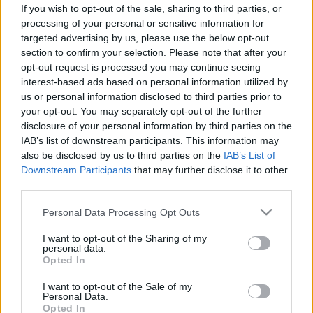
korai tünetekből sejthető, hogy baj
If you wish to opt-out of the sale, sharing to third parties, or
van
processing of your personal or sensitive information for
targeted advertising by us, please use the below opt-out
section to confirm your selection. Please note that after your
opt-out request is processed you may continue seeing
interest-based ads based on personal information utilized by
us or personal information disclosed to third parties prior to
your opt-out. You may separately opt-out of the further
disclosure of your personal information by third parties on the
IAB’s list of downstream participants. This information may
also be disclosed by us to third parties on the
IAB’s List of
Downstream Participants
that may further disclose it to other
third parties.
Please note that this website/app uses one or more Google
Personal Data Processing Opt Outs
services and may gather and store information including but
not limited to your visit or usage behaviour. You may click to
I want to opt-out of the Sharing of my
personal data.
grant or deny consent to Google and its third-party tags to
Opted In
use your data for below specified purposes in below Google
consent section.
I want to opt-out of the Sale of my
Personal Data.
Opted In