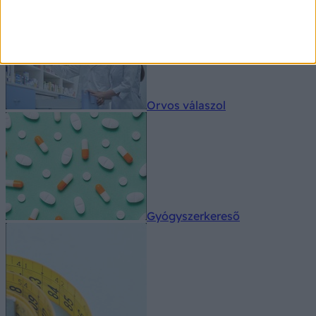
Orvos válaszol
Gyógyszerkereső