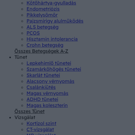
Kötőhártya-gyulladás
Endometriózis
Pikkelysömör
Pajzsmirigy alulműködés
ALS betegség
PCOS
Hisztamin intolerancia
Crohn betegség
Összes Betegségek A-Z
Tünet
Lepkehimlő tünetei
Szamárköhögés tünetei
Skarlát tünetei
Alacsony vérnyomás
Csalánkiütés
Magas vérnyomás
ADHD tünetei
Magas koleszterin
Összes Tünet
Vizsgálat
Kortizol szint
CT-vizsgálat