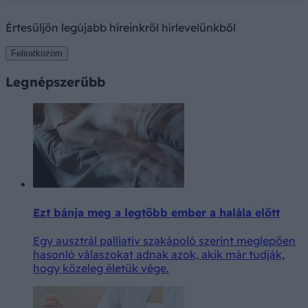
Értesüljön legújabb híreinkről hírlevelünkből
Feliratkozom
Legnépszerűbb
Ezt bánja meg a legtöbb ember a halála előtt
Egy ausztrál palliatív szakápoló szerint meglepően
hasonló válaszokat adnak azok, akik már tudják,
hogy közeleg életük vége.