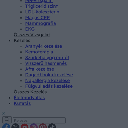
MR-vizsgálat
Triglicerid szint
LDL-koleszterin
Magas CRP
Mammográfia
EKG
Összes Vizsgálat
Kezelés
Aranyér kezelése
Kemoterápia
Szürkehályog műtét
Vízszerű hasmenés
Afta kezelése
Dagadt boka kezelése
Napallergia kezelése
Fülgyulladás kezelése
Összes Kezelés
Életmódváltás
Kutatás