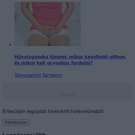
Hüvelygomba tünetei: mikor kezelhető otthon,
és mikor kell orvoshoz fordulni?
Támogatott Tartalom
Értesüljön legújabb híreinkről hírlevelünkből
Feliratkozom
Legnépszerűbb