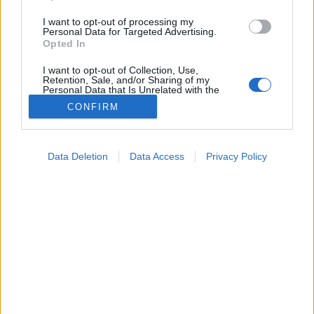
I want to opt-out of processing my
Personal Data for Targeted Advertising.
Opted In
I want to opt-out of Collection, Use,
Retention, Sale, and/or Sharing of my
Personal Data that Is Unrelated with the
Purposes for which it was collected.
CONFIRM
Opted Out
Google consents
Data Deletion
Data Access
Privacy Policy
Testmozgás
I want to allow Google to enable storage
2026. május 22. 12:24
related to advertising like cookies on web or
Megosztás
Küldés
Küldés Messengeren
device identifiers in apps.
I want to allow my user data to be sent to
Tomanóczy Andrea
Google for online advertising purposes.
szerkesztő
I want to allow Google to send me
personalized advertising.
Az egészség és a jó alak sokszor nem a nagy
I want to allow Google to enable storage