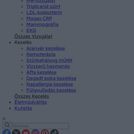
MR-vizsgálat
Triglicerid szint
LDL-koleszterin
Magas CRP
Mammográfia
EKG
Összes Vizsgálat
Kezelés
Aranyér kezelése
Kemoterápia
Szürkehályog műtét
Vízszerű hasmenés
Afta kezelése
Dagadt boka kezelése
Napallergia kezelése
Fülgyulladás kezelése
Összes Kezelés
Életmódváltás
Kutatás