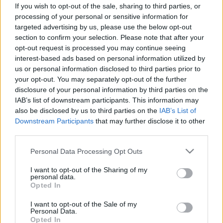
Nem feltétlenül az edzőterem a
If you wish to opt-out of the sale, sharing to third parties, or
titok: így maradhat erős és
processing of your personal or sensitive information for
targeted advertising by us, please use the below opt-out
energikus 50 felett
section to confirm your selection. Please note that after your
opt-out request is processed you may continue seeing
interest-based ads based on personal information utilized by
us or personal information disclosed to third parties prior to
your opt-out. You may separately opt-out of the further
disclosure of your personal information by third parties on the
IAB’s list of downstream participants. This information may
also be disclosed by us to third parties on the
IAB’s List of
Downstream Participants
that may further disclose it to other
third parties.
Please note that this website/app uses one or more Google
Personal Data Processing Opt Outs
services and may gather and store information including but
not limited to your visit or usage behaviour. You may click to
I want to opt-out of the Sharing of my
personal data.
grant or deny consent to Google and its third-party tags to
Opted In
use your data for below specified purposes in below Google
consent section.
I want to opt-out of the Sale of my
Personal Data.
Opted In