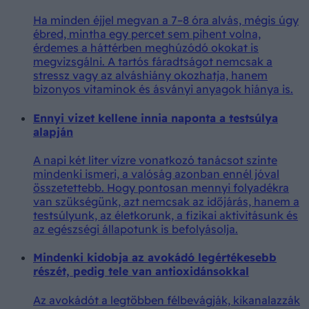
Ha minden éjjel megvan a 7–8 óra alvás, mégis úgy
ébred, mintha egy percet sem pihent volna,
érdemes a háttérben meghúzódó okokat is
megvizsgálni. A tartós fáradtságot nemcsak a
stressz vagy az alváshiány okozhatja, hanem
bizonyos vitaminok és ásványi anyagok hiánya is.
Ennyi vizet kellene innia naponta a testsúlya
alapján
A napi két liter vízre vonatkozó tanácsot szinte
mindenki ismeri, a valóság azonban ennél jóval
összetettebb. Hogy pontosan mennyi folyadékra
van szükségünk, azt nemcsak az időjárás, hanem a
testsúlyunk, az életkorunk, a fizikai aktivitásunk és
az egészségi állapotunk is befolyásolja.
Mindenki kidobja az avokádó legértékesebb
részét, pedig tele van antioxidánsokkal
Az avokádót a legtöbben félbevágják, kikanalazzák