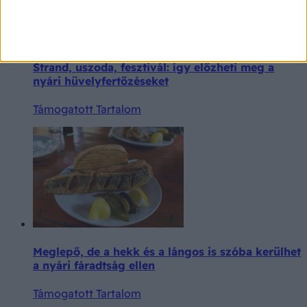
Strand, uszoda, fesztivál: így előzheti meg a
nyári hüvelyfertőzéseket
Támogatott Tartalom
Meglepő, de a hekk és a lángos is szóba kerülhet
a nyári fáradtság ellen
Támogatott Tartalom