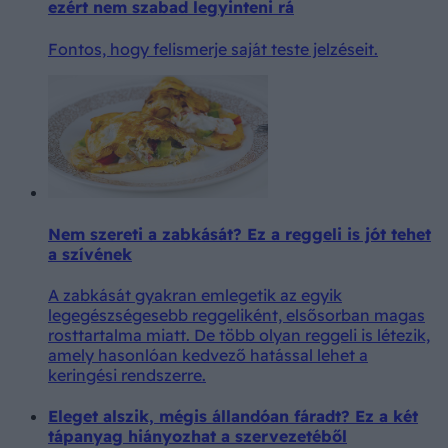
ezért nem szabad legyinteni rá
Fontos, hogy felismerje saját teste jelzéseit.
Nem szereti a zabkását? Ez a reggeli is jót tehet
a szívének
A zabkását gyakran emlegetik az egyik
legegészségesebb reggeliként, elsősorban magas
rosttartalma miatt. De több olyan reggeli is létezik,
amely hasonlóan kedvező hatással lehet a
keringési rendszerre.
Eleget alszik, mégis állandóan fáradt? Ez a két
tápanyag hiányozhat a szervezetéből