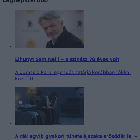
Elhunyt Sam Neill – a színész 78 éves volt
A Jurassic Park legendás sztárja korábban rákkal
küzdött.
A rák egyik gyakori tünete éjszaka erősödik fel –