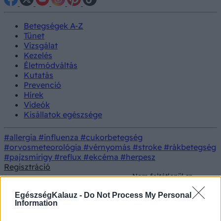
Betegségek A-Z
Tünet
Vizsgálat
Kezelés
Életmódváltás
Kutatás
Prevenció
Hírek
Videók
Kisállatok egészsége
#allergia
#influenza
#cukorbetegség
#orvosmeteorológia
#vérnyomás
#stroke
#rákbetegség
#pajzsmirigy
#reflux
#ekcéma
#herpesz
Regisztráció
Nem feltétlenül az
edzőterem a titok: így
Életmódorvoslás
Testmozgás
maradhat erős és
EgészségKalauz -
Do Not Process My Personal
energikus 50 felett
Information