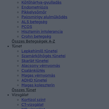
Kötőhártya-gyulladás
Endometriózis
Pikkelysömör
Pajzsmirigy alulműködés
ALS betegség
PCOS
Hisztamin intolerancia
Crohn betegség
Összes Betegségek A-Z
Tünet
Lepkehimlő tünetei
Szamárköhögés tünetei
Skarlát tünetei
Alacsony vérnyomás
Csalánkiütés
Magas vérnyomás
ADHD tünetei
Magas koleszterin
Összes Tünet
Vizsgálat
Kortizol szint
CT-vizsgálat