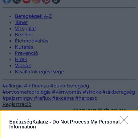
Betegségek A-Z
Tünet
Vizsgálat
Kezelés
Életmódváltás
Kutatás
Prevenció
Hírek
Videók
Kisállatok egészsége
#allergia
#influenza
#cukorbetegség
#orvosmeteorológia
#vérnyomás
#stroke
#rákbetegség
#pajzsmirigy
#reflux
#ekcéma
#herpesz
Regisztráció
Az agy nem felejt, amikor
Orvostudományi
megbocsátunk – Sokkal
Kutatás
kutatások
meglepőbb dolgot tesz a
EgészségKalauz -
Do Not Process My Personal
fájdalmas emlékekkel
Information