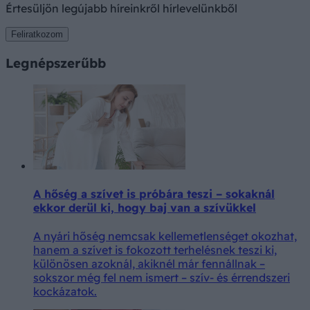
Értesüljön legújabb híreinkről hírlevelünkből
Feliratkozom
Legnépszerűbb
A hőség a szívet is próbára teszi – sokaknál
ekkor derül ki, hogy baj van a szívükkel
A nyári hőség nemcsak kellemetlenséget okozhat,
hanem a szívet is fokozott terhelésnek teszi ki,
különösen azoknál, akiknél már fennállnak –
sokszor még fel nem ismert – szív- és érrendszeri
kockázatok.