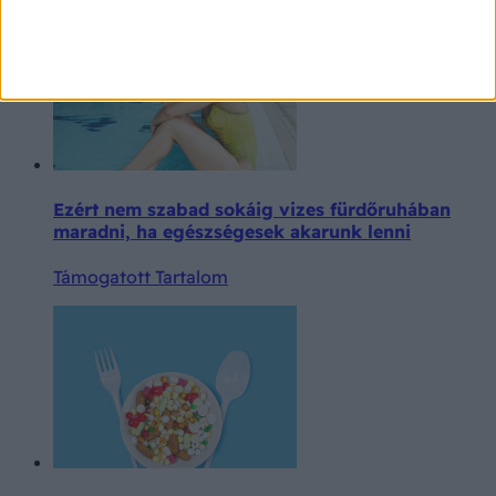
Ezért nem szabad sokáig vizes fürdőruhában
maradni, ha egészségesek akarunk lenni
Támogatott Tartalom