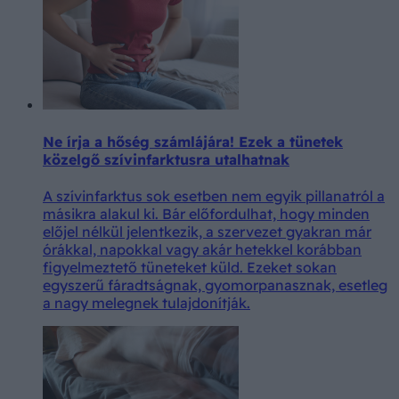
Ne írja a hőség számlájára! Ezek a tünetek
közelgő szívinfarktusra utalhatnak
A szívinfarktus sok esetben nem egyik pillanatról a
másikra alakul ki. Bár előfordulhat, hogy minden
előjel nélkül jelentkezik, a szervezet gyakran már
órákkal, napokkal vagy akár hetekkel korábban
figyelmeztető tüneteket küld. Ezeket sokan
egyszerű fáradtságnak, gyomorpanasznak, esetleg
a nagy melegnek tulajdonítják.