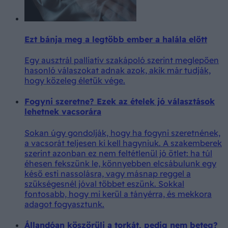
Ezt bánja meg a legtöbb ember a halála előtt
Egy ausztrál palliatív szakápoló szerint meglepően
hasonló válaszokat adnak azok, akik már tudják,
hogy közeleg életük vége.
Fogyni szeretne? Ezek az ételek jó választások
lehetnek vacsorára
Sokan úgy gondolják, hogy ha fogyni szeretnének,
a vacsorát teljesen ki kell hagyniuk. A szakemberek
szerint azonban ez nem feltétlenül jó ötlet: ha túl
éhesen fekszünk le, könnyebben elcsábulunk egy
késő esti nassolásra, vagy másnap reggel a
szükségesnél jóval többet eszünk. Sokkal
fontosabb, hogy mi kerül a tányérra, és mekkora
adagot fogyasztunk.
Állandóan köszörüli a torkát, pedig nem beteg?