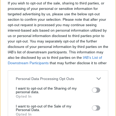
Az agy nem felejt, amikor
If you wish to opt-out of the sale, sharing to third parties, or
megbocsátunk – Sokkal
processing of your personal or sensitive information for
targeted advertising by us, please use the below opt-out
meglepőbb dolgot tesz a fájdalmas
section to confirm your selection. Please note that after your
emlékekkel
opt-out request is processed you may continue seeing
interest-based ads based on personal information utilized by
us or personal information disclosed to third parties prior to
your opt-out. You may separately opt-out of the further
disclosure of your personal information by third parties on the
IAB’s list of downstream participants. This information may
also be disclosed by us to third parties on the
IAB’s List of
Downstream Participants
that may further disclose it to other
third parties.
Please note that this website/app uses one or more Google
Personal Data Processing Opt Outs
services and may gather and store information including but
not limited to your visit or usage behaviour. You may click to
I want to opt-out of the Sharing of my
personal data.
grant or deny consent to Google and its third-party tags to
Opted In
use your data for below specified purposes in below Google
consent section.
I want to opt-out of the Sale of my
Personal Data.
Opted In