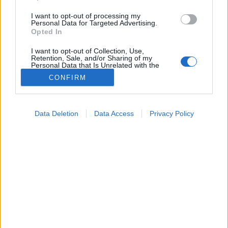
I want to opt-out of processing my
Personal Data for Targeted Advertising.
Opted In
I want to opt-out of Collection, Use,
Retention, Sale, and/or Sharing of my
Personal Data that Is Unrelated with the
Purposes for which it was collected.
CONFIRM
Opted Out
Google consents
Data Deletion
Data Access
Privacy Policy
I want to allow Google to enable storage
related to advertising like cookies on web or
Orvostudományi kutatások
2026. június 02. 18:24
device identifiers in apps.
Megosztás
Küldés
Küldés Messengeren
I want to allow my user data to be sent to
Google for online advertising purposes.
Tomanóczy Andrea
I want to allow Google to send me
szerkesztő
personalized advertising.
I want to allow Google to enable storage