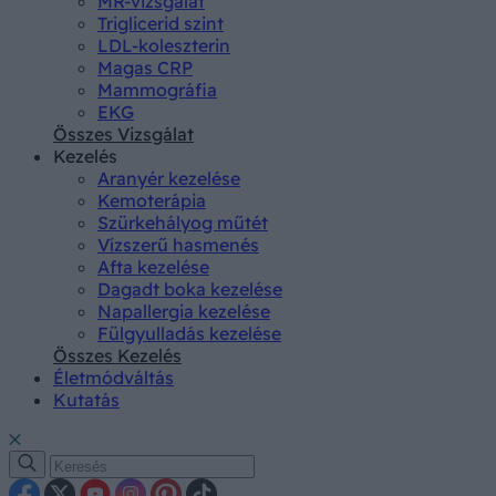
MR-vizsgálat
Triglicerid szint
LDL-koleszterin
Magas CRP
Mammográfia
EKG
Összes Vizsgálat
Kezelés
Aranyér kezelése
Kemoterápia
Szürkehályog műtét
Vízszerű hasmenés
Afta kezelése
Dagadt boka kezelése
Napallergia kezelése
Fülgyulladás kezelése
Összes Kezelés
Életmódváltás
Kutatás