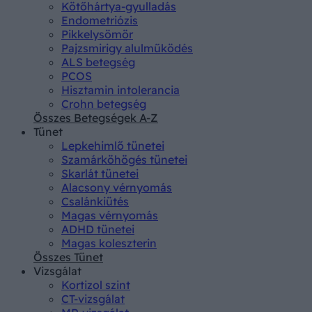
Kötőhártya-gyulladás
Endometriózis
Pikkelysömör
Pajzsmirigy alulműködés
ALS betegség
PCOS
Hisztamin intolerancia
Crohn betegség
Összes Betegségek A-Z
Tünet
Lepkehimlő tünetei
Szamárköhögés tünetei
Skarlát tünetei
Alacsony vérnyomás
Csalánkiütés
Magas vérnyomás
ADHD tünetei
Magas koleszterin
Összes Tünet
Vizsgálat
Kortizol szint
CT-vizsgálat