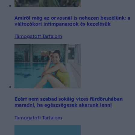
Amiről még az orvosnál is nehezen beszélünk: a
változókori intimpanaszok és kezelésük
Támogatott Tartalom
Ezért nem szabad sokáig vizes fürdőruhában
maradni, ha egészségesek akarunk lenni
Támogatott Tartalom