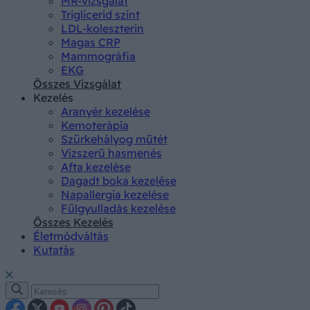
MR-vizsgálat
Triglicerid szint
LDL-koleszterin
Magas CRP
Mammográfia
EKG
Összes Vizsgálat
Kezelés
Aranyér kezelése
Kemoterápia
Szürkehályog műtét
Vízszerű hasmenés
Afta kezelése
Dagadt boka kezelése
Napallergia kezelése
Fülgyulladás kezelése
Összes Kezelés
Életmódváltás
Kutatás