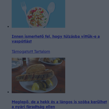
Innen ismerhető fel, hogy túlzásba vittük-e a
vaspótlást
Támogatott Tartalom
Meglepő, de a hekk és a lángos is szóba kerülhet
a nyári fáradtság ellen