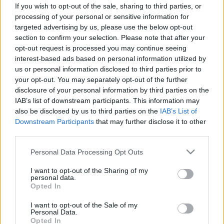
furcsa kiütések jelentek meg egy
If you wish to opt-out of the sale, sharing to third parties, or
processing of your personal or sensitive information for
nő hátán miután shiitake gombát
targeted advertising by us, please use the below opt-out
evett
section to confirm your selection. Please note that after your
opt-out request is processed you may continue seeing
interest-based ads based on personal information utilized by
us or personal information disclosed to third parties prior to
your opt-out. You may separately opt-out of the further
disclosure of your personal information by third parties on the
IAB’s list of downstream participants. This information may
also be disclosed by us to third parties on the
IAB’s List of
Downstream Participants
that may further disclose it to other
third parties.
Please note that this website/app uses one or more Google
Personal Data Processing Opt Outs
services and may gather and store information including but
not limited to your visit or usage behaviour. You may click to
I want to opt-out of the Sharing of my
personal data.
grant or deny consent to Google and its third-party tags to
Opted In
use your data for below specified purposes in below Google
consent section.
I want to opt-out of the Sale of my
Personal Data.
Opted In