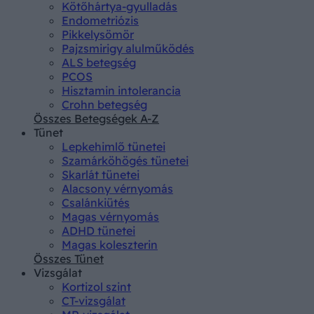
Kötőhártya-gyulladás
Endometriózis
Pikkelysömör
Pajzsmirigy alulműködés
ALS betegség
PCOS
Hisztamin intolerancia
Crohn betegség
Összes Betegségek A-Z
Tünet
Lepkehimlő tünetei
Szamárköhögés tünetei
Skarlát tünetei
Alacsony vérnyomás
Csalánkiütés
Magas vérnyomás
ADHD tünetei
Magas koleszterin
Összes Tünet
Vizsgálat
Kortizol szint
CT-vizsgálat