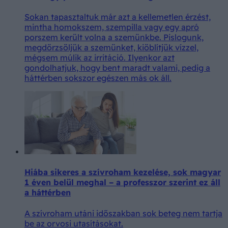
Sokan tapasztaltuk már azt a kellemetlen érzést,
mintha homokszem, szempilla vagy egy apró
porszem került volna a szemünkbe. Pislogunk,
megdörzsöljük a szemünket, kiöblítjük vízzel,
mégsem múlik az irritáció. Ilyenkor azt
gondolhatjuk, hogy bent maradt valami, pedig a
háttérben sokszor egészen más ok áll.
Hiába sikeres a szívroham kezelése, sok magyar
1 éven belül meghal – a professzor szerint ez áll
a háttérben
A szívroham utáni időszakban sok beteg nem tartja
be az orvosi utasításokat.