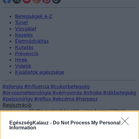
Betegségek A-Z
Tünet
Vizsgálat
Kezelés
Életmódváltás
Kutatás
Prevenció
Hírek
Videók
Kisállatok egészsége
#allergia
#influenza
#cukorbetegség
#orvosmeteorológia
#vérnyomás
#stroke
#rákbetegség
#pajzsmirigy
#reflux
#ekcéma
#herpesz
Regisztráció
Mintha megkorbácsolták volna: furcsa kiütések
Tünet
jelentek meg egy nő hátán miután shiitake
gombát evett
EgészségKalauz -
Do Not Process My Personal
Information
Mintha megkorbácsolták volna: