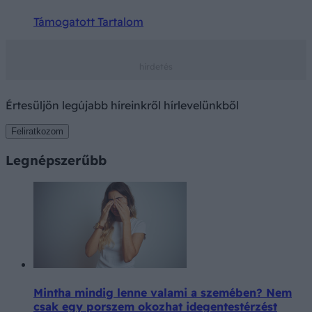
Támogatott Tartalom
Értesüljön legújabb híreinkről hírlevelünkből
Feliratkozom
Legnépszerűbb
Mintha mindig lenne valami a szemében? Nem
csak egy porszem okozhat idegentestérzést