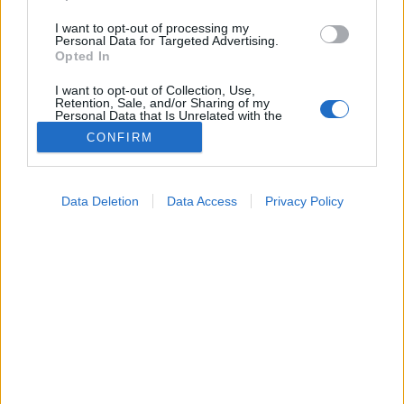
I want to opt-out of processing my
Personal Data for Targeted Advertising.
Opted In
I want to opt-out of Collection, Use,
Retention, Sale, and/or Sharing of my
Personal Data that Is Unrelated with the
Purposes for which it was collected.
CONFIRM
Opted Out
Google consents
Data Deletion
Data Access
Privacy Policy
I want to allow Google to enable storage
Tünet
related to advertising like cookies on web or
2026. június 01. 09:24
device identifiers in apps.
Megosztás
Küldés
Küldés Messengeren
I want to allow my user data to be sent to
Google for online advertising purposes.
PTA
szerző
I want to allow Google to send me
personalized advertising.
Horror a sürgősségin: rejtélyes ostorcsapásszerű
I want to allow Google to enable storage