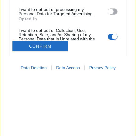
I want to opt-out of processing my
Personal Data for Targeted Advertising.
Opted In
I want to opt-out of Collection, Use,
Retention, Sale, and/or Sharing of my
Personal Data that Is Unrelated with the
Purposes for which it was collected.
CONFIRM
Opted Out
Tünet
Google consents
2026. január 30. 18:24
Data Deletion
Data Access
Privacy Policy
Megosztás
Küldés
Küldés Messengeren
I want to allow Google to enable storage
related to advertising like cookies on web or
device identifiers in apps.
Tomanóczy Andrea
szerkesztő
I want to allow my user data to be sent to
Google for online advertising purposes.
I want to allow Google to send me
A kommunikáció nemcsak kifejez, hanem árulkodik
personalized advertising.
az illető mentális állapotáról és az idegrendszer
I want to allow Google to enable storage