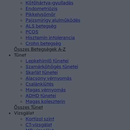
Kötőhártya-gyulladás
Endometriózis
Pikkelysömör
Pajzsmirigy alulműködés
ALS betegség
PCOS
Hisztamin intolerancia
Crohn betegség
Összes Betegségek A-Z
Tünet
Lepkehimlő tünetei
Szamárköhögés tünetei
Skarlát tünetei
Alacsony vérnyomás
Csalánkiütés
Magas vérnyomás
ADHD tünetei
Magas koleszterin
Összes Tünet
Vizsgálat
Kortizol szint
CT-vizsgálat