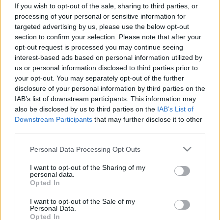
demenciára is utalhat az, ha így
If you wish to opt-out of the sale, sharing to third parties, or
beszél
processing of your personal or sensitive information for
targeted advertising by us, please use the below opt-out
section to confirm your selection. Please note that after your
opt-out request is processed you may continue seeing
interest-based ads based on personal information utilized by
us or personal information disclosed to third parties prior to
your opt-out. You may separately opt-out of the further
disclosure of your personal information by third parties on the
IAB’s list of downstream participants. This information may
also be disclosed by us to third parties on the
IAB’s List of
Downstream Participants
that may further disclose it to other
third parties.
Please note that this website/app uses one or more Google
Personal Data Processing Opt Outs
services and may gather and store information including but
not limited to your visit or usage behaviour. You may click to
I want to opt-out of the Sharing of my
personal data.
grant or deny consent to Google and its third-party tags to
Opted In
use your data for below specified purposes in below Google
consent section.
I want to opt-out of the Sale of my
Personal Data.
Opted In