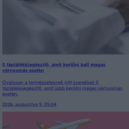
5 táplálékkiegészítő, amit kerülni kell magas
vérnyomás esetén
Óvatosan a természetesnek hitt szerekkel: 5
táplálékkiegészítő, amit jobb kerülni magas vérnyomás
esetén.
2026. augusztus 9. 05:04