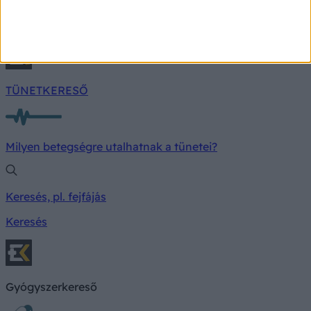
gyakran a kommunikációban mutatkozik meg
először.
TÜNETKERESŐ
Milyen betegségre utalhatnak a tünetei?
Keresés, pl. fejfájás
Keresés
Gyógyszerkereső