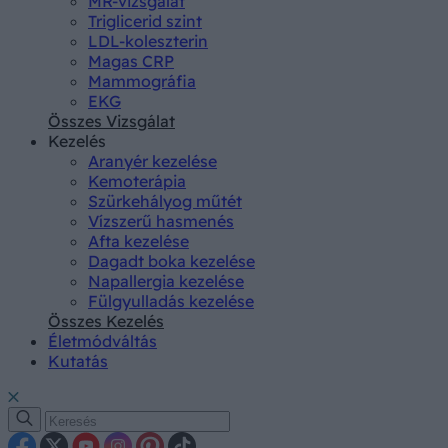
MR-vizsgálat
Triglicerid szint
LDL-koleszterin
Magas CRP
Mammográfia
EKG
Összes Vizsgálat
Kezelés
Aranyér kezelése
Kemoterápia
Szürkehályog műtét
Vízszerű hasmenés
Afta kezelése
Dagadt boka kezelése
Napallergia kezelése
Fülgyulladás kezelése
Összes Kezelés
Életmódváltás
Kutatás