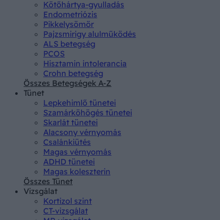
Kötőhártya-gyulladás
Endometriózis
Pikkelysömör
Pajzsmirigy alulműködés
ALS betegség
PCOS
Hisztamin intolerancia
Crohn betegség
Összes Betegségek A-Z
Tünet
Lepkehimlő tünetei
Szamárköhögés tünetei
Skarlát tünetei
Alacsony vérnyomás
Csalánkiütés
Magas vérnyomás
ADHD tünetei
Magas koleszterin
Összes Tünet
Vizsgálat
Kortizol szint
CT-vizsgálat