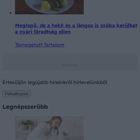
Meglepő, de a hekk és a lángos is szóba kerülhet
a nyári fáradtság ellen
Támogatott Tartalom
Értesüljön legújabb híreinkről hírlevelünkből
Feliratkozom
Legnépszerűbb