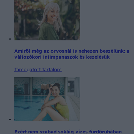
Amiről még az orvosnál is nehezen beszélünk: a
változókori intimpanaszok és kezelésük
Támogatott Tartalom
Ezért nem szabad sokáig vizes fürdőruhában