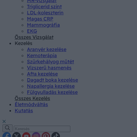
MR-vizsgálat
Triglicerid szint
LDL-koleszterin
Magas CRP
Mammográfia
EKG
Összes Vizsgálat
Kezelés
Aranyér kezelése
Kemoterápia
Szürkehályog műtét
Vízszerű hasmenés
Afta kezelése
Dagadt boka kezelése
Napallergia kezelése
Fülgyulladás kezelése
Összes Kezelés
Életmódváltás
Kutatás