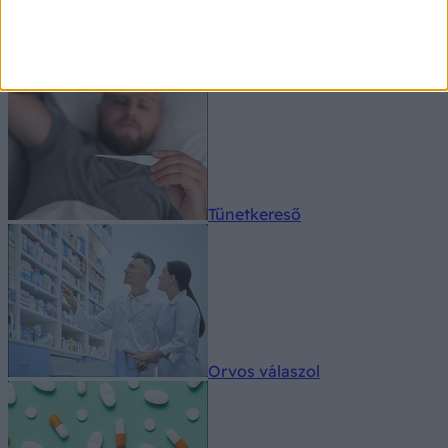
Tünetkereső
Orvos válaszol