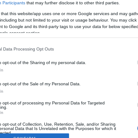
Participants
that may further disclose it to other third parties.
 that this website/app uses one or more Google services and may gath
including but not limited to your visit or usage behaviour. You may click 
 to Google and its third-party tags to use your data for below specifi
ogle consent section.
l Data Processing Opt Outs
o opt-out of the Sharing of my personal data.
In
o opt-out of the Sale of my Personal Data.
In
to opt-out of processing my Personal Data for Targeted
ing.
In
o opt-out of Collection, Use, Retention, Sale, and/or Sharing
ersonal Data that Is Unrelated with the Purposes for which it
lected.