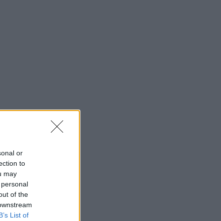
sonal or
ection to
ou may
 personal
out of the
 downstream
B’s List of