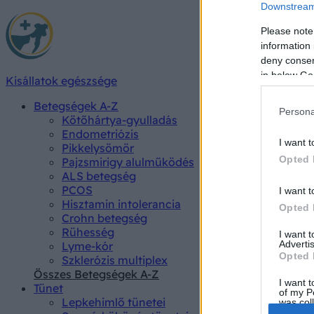
Downstream 
Please note
information 
deny consent
in below Go
Kisállatok egészsége
Betegségek A-Z
Persona
Kötőhártya-gyulladás
Endometriózis
I want t
Pikkelysömör
Opted 
Pajzsmirigy alulműködés
ALS betegség
PCOS
I want t
Hisztamin intolerancia
Opted 
Crohn betegség
Rühesség
I want 
Advertis
Lyme-kór
Opted 
Szklerózis multiplex
Összes Betegségek A-Z
I want t
Tünet
of my P
Lepkehimlő tünetei
was col