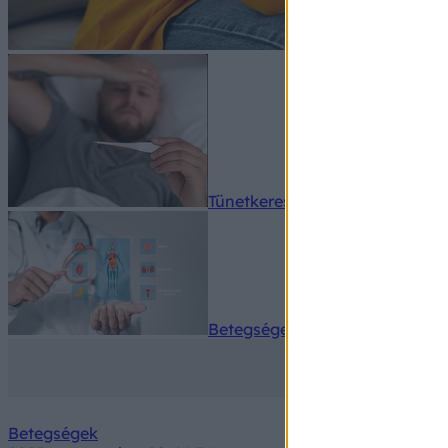
Tünetkereső
Betegségek A-Z
Betegségek