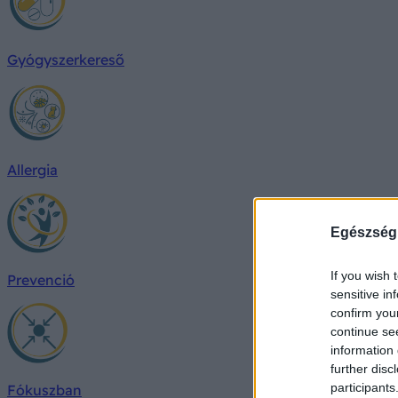
Gyógyszerkereső
Allergia
Egészség
If you wish 
Prevenció
sensitive in
confirm you
continue se
information 
further disc
participants
Fókuszban