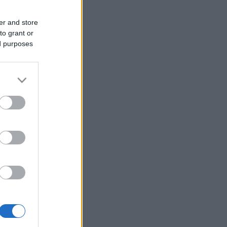
er and store
to grant or
ed purposes