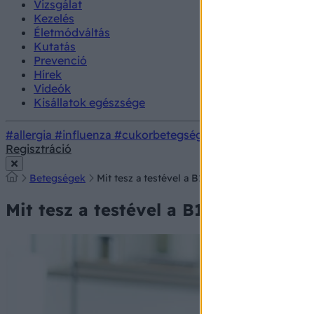
Vizsgálat
Kezelés
Életmódváltás
Kutatás
Prevenció
Hírek
Videók
Kisállatok egészsége
#allergia
#influenza
#cukorbetegség
#orvosmeteorológi
Regisztráció
Betegségek
Mit tesz a testével a B12-vitamin hiánya? Tüne
Mit tesz a testével a B12-vitamin h