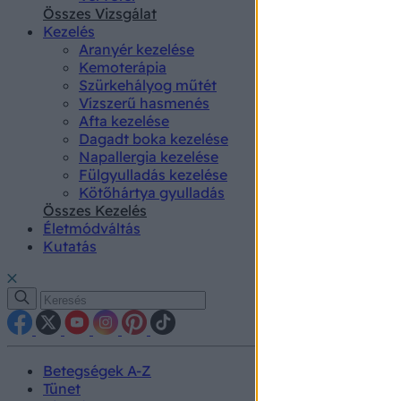
authenti
Összes Vizsgálat
Kezelés
Aranyér kezelése
Kemoterápia
Szürkehályog műtét
Vízszerű hasmenés
Afta kezelése
Dagadt boka kezelése
Napallergia kezelése
Fülgyulladás kezelése
Kötőhártya gyulladás
Összes Kezelés
Életmódváltás
Kutatás
Betegségek A-Z
Tünet