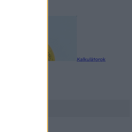
rkereső
Kalkulátorok