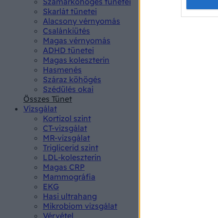
Opted 
Szamárköhögés tünetei
Skarlát tünetei
Alacsony vérnyomás
Google 
Csalánkiütés
Magas vérnyomás
I want t
ADHD tünetei
web or d
Magas koleszterin
Hasmenés
I want t
Száraz köhögés
purpose
Szédülés okai
Összes Tünet
I want 
Vizsgálat
Kortizol szint
I want t
CT-vizsgálat
web or d
MR-vizsgálat
Triglicerid szint
LDL-koleszterin
I want t
Magas CRP
or app.
Mammográfia
EKG
I want t
Hasi ultrahang
Mikrobiom vizsgálat
I want t
Vérvétel