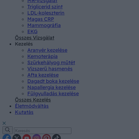
MR-vizsgálat
Triglicerid szint
LDL-koleszterin
Magas CRP
Mammográfia
EKG
Összes Vizsgálat
Kezelés
Aranyér kezelése
Kemoterápia
Szürkehályog műtét
Vízszerű hasmenés
Afta kezelése
Dagadt boka kezelése
Napallergia kezelése
Fülgyulladás kezelése
Összes Kezelés
Életmódváltás
Kutatás