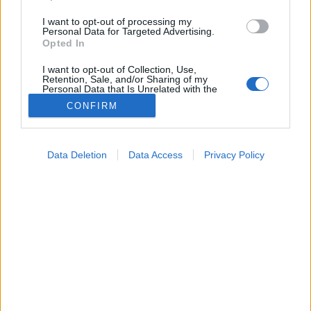
I want to opt-out of processing my
Personal Data for Targeted Advertising.
Opted In
I want to opt-out of Collection, Use,
Retention, Sale, and/or Sharing of my
Personal Data that Is Unrelated with the
Purposes for which it was collected.
CONFIRM
Opted Out
Google consents
Betegségek
Data Deletion
Data Access
Privacy Policy
2025. október 28. 12:24
I want to allow Google to enable storage
Megosztás
Küldés
Küldés Messengeren
related to advertising like cookies on web or
device identifiers in apps.
PTA
I want to allow my user data to be sent to
szerző
Google for online advertising purposes.
I want to allow Google to send me
personalized advertising.
Olyan károkat is okozhat, amit nem lehet
rendbehozni. Amikor az agyban kezd hiányozni ez a
I want to allow Google to enable storage