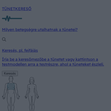
TÜNETKERESŐ
Milyen betegségre utalhatnak a tünetei?
Keresés, pl. fejfájás
Írja be a keresőmezőbe a tünetet vagy kattintson a
testmodellen arra a testrészre, ahol a tüneteket észleli.
Keresés