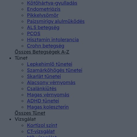
Kötőhártya-gyulladás
Endometriózis
Pikkelysömör
Pajzsmirigy alulműködés
ALS betegség
PCOS
Hisztamin intolerancia
Crohn betegség
Összes Betegségek A-Z
Tünet
Lepkehimlő tünetei
Szamárköhögés tünetei
Skarlát tünetei
Alacsony vérnyomás
Csalánkiütés
Magas vérnyomás
ADHD tünetei
Magas koleszterin
Összes Tünet
Vizsgálat
Kortizol szint
CT-vizsgálat