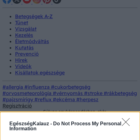
Betegségek A-Z
Tünet
Vizsgálat
Kezelés
Életmódváltás
Kutatás
Prevenció
Hírek
Videók
Kisállatok egészsége
#allergia
#influenza
#cukorbetegség
#orvosmeteorológia
#vérnyomás
#stroke
#rákbetegség
#pajzsmirigy
#reflux
#ekcéma
#herpesz
Regisztráció
Súlyos agykárosodáshoz, akár
Betegségek
demenciához is vezethet ennek a
vitaminnak a hiánya
EgészségKalauz -
Do Not Process My Personal
Information
Súlyos agykárosodáshoz, akár