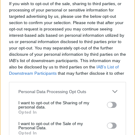
demenciához is vezethet ennek a
If you wish to opt-out of the sale, sharing to third parties, or
processing of your personal or sensitive information for
vitaminnak a hiánya
targeted advertising by us, please use the below opt-out
section to confirm your selection. Please note that after your
opt-out request is processed you may continue seeing
interest-based ads based on personal information utilized by
us or personal information disclosed to third parties prior to
your opt-out. You may separately opt-out of the further
disclosure of your personal information by third parties on the
IAB’s list of downstream participants. This information may
also be disclosed by us to third parties on the
IAB’s List of
Downstream Participants
that may further disclose it to other
third parties.
Please note that this website/app uses one or more Google
Personal Data Processing Opt Outs
services and may gather and store information including but
not limited to your visit or usage behaviour. You may click to
I want to opt-out of the Sharing of my
personal data.
grant or deny consent to Google and its third-party tags to
Opted In
use your data for below specified purposes in below Google
consent section.
I want to opt-out of the Sale of my
Personal Data.
Opted In