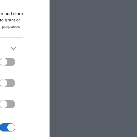
er and store
to grant or
ed purposes