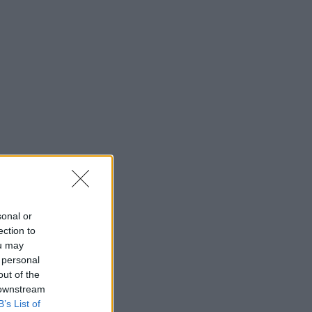
sonal or
ection to
ou may
 personal
out of the
 downstream
B’s List of