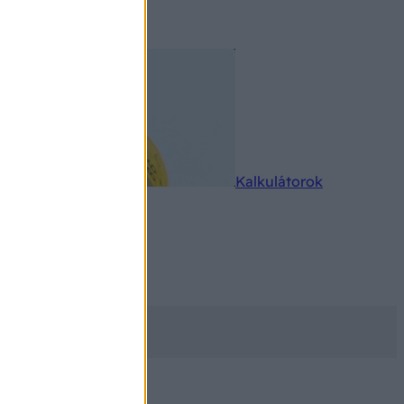
rkereső
Kalkulátorok