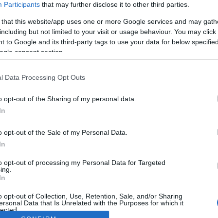
Participants
that may further disclose it to other third parties.
 that this website/app uses one or more Google services and may gath
including but not limited to your visit or usage behaviour. You may click 
 to Google and its third-party tags to use your data for below specifi
ogle consent section.
l Data Processing Opt Outs
o opt-out of the Sharing of my personal data.
In
o opt-out of the Sale of my Personal Data.
In
to opt-out of processing my Personal Data for Targeted
ing.
In
o opt-out of Collection, Use, Retention, Sale, and/or Sharing
ersonal Data that Is Unrelated with the Purposes for which it
lected.