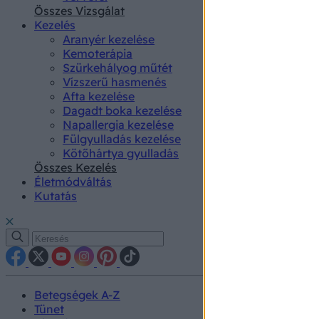
authenti
Összes Vizsgálat
Kezelés
Aranyér kezelése
Kemoterápia
Szürkehályog műtét
Vízszerű hasmenés
Afta kezelése
Dagadt boka kezelése
Napallergia kezelése
Fülgyulladás kezelése
Kötőhártya gyulladás
Összes Kezelés
Életmódváltás
Kutatás
Betegségek A-Z
Tünet