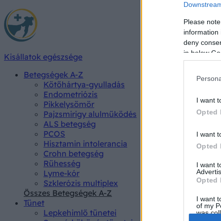
Downstream 
Please note
information 
deny consent
in below Go
Kisállatok egészsége
Betegségek A-Z
Persona
Kötőhártya-gyulladás
Endometriózis
I want t
Pikkelysömör
Opted 
Pajzsmirigy alulműködés
ALS betegség
PCOS
I want t
Hisztamin intolerancia
Opted 
Crohn betegség
Rühesség
I want 
Advertis
Lyme-kór
Opted 
Szklerózis multiplex
Összes Betegségek A-Z
I want t
Tünet
of my P
Lepkehimlő tünetei
was col