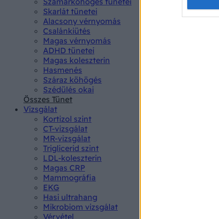
Opted 
Szamárköhögés tünetei
Skarlát tünetei
Alacsony vérnyomás
Google 
Csalánkiütés
Magas vérnyomás
I want t
ADHD tünetei
web or d
Magas koleszterin
Hasmenés
I want t
Száraz köhögés
purpose
Szédülés okai
Összes Tünet
I want 
Vizsgálat
Kortizol szint
I want t
CT-vizsgálat
web or d
MR-vizsgálat
Triglicerid szint
LDL-koleszterin
I want t
Magas CRP
or app.
Mammográfia
EKG
I want t
Hasi ultrahang
Mikrobiom vizsgálat
I want t
Vérvétel