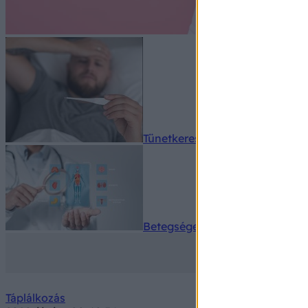
Tünetkereső
Betegségek A-Z
Táplálkozás