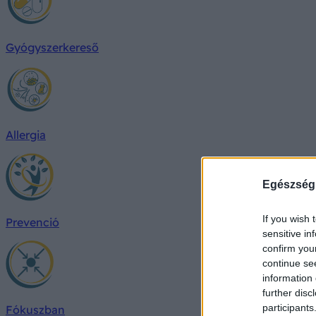
Gyógyszerkereső
Allergia
Egészség
If you wish 
Prevenció
sensitive in
confirm you
continue se
information 
further disc
participants
Fókuszban