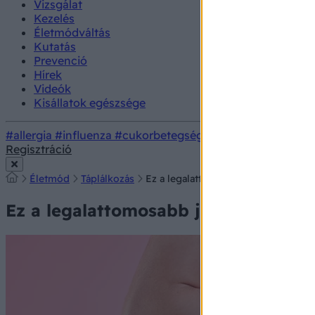
Vizsgálat
Kezelés
Életmódváltás
Kutatás
Prevenció
Hírek
Videók
Kisállatok egészsége
#allergia
#influenza
#cukorbetegség
#orvosmeteorológi
Regisztráció
Életmód
Táplálkozás
Ez a legalattomosabb jele annak, ho
Ez a legalattomosabb jele annak, ho