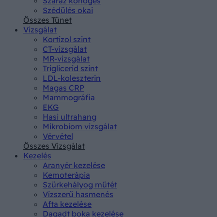
Száraz köhögés
Szédülés okai
Összes Tünet
Vizsgálat
Kortizol szint
CT-vizsgálat
MR-vizsgálat
Triglicerid szint
LDL-koleszterin
Magas CRP
Mammográfia
EKG
Hasi ultrahang
Mikrobiom vizsgálat
Vérvétel
Összes Vizsgálat
Kezelés
Aranyér kezelése
Kemoterápia
Szürkehályog műtét
Vízszerű hasmenés
Afta kezelése
Dagadt boka kezelése