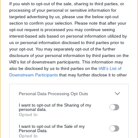
If you wish to opt-out of the sale, sharing to third parties, or
#allergia
#influenza
#cukorbetegség
processing of your personal or sensitive information for
#orvosmeteorológia
#vérnyomás
#stroke
#rákbetegség
targeted advertising by us, please use the below opt-out
#pajzsmirigy
#reflux
#ekcéma
#herpesz
section to confirm your selection. Please note that after your
Regisztráció
opt-out request is processed you may continue seeing
interest-based ads based on personal information utilized by
Ez történik a hasi zsírral, ha
us or personal information disclosed to third parties prior to
Életmód
Táplálkozás
rendszeresen pisztáciát eszik
your opt-out. You may separately opt-out of the further
disclosure of your personal information by third parties on the
Ez történik a hasi zsírral, ha
IAB’s list of downstream participants. This information may
rendszeresen pisztáciát eszik
also be disclosed by us to third parties on the
IAB’s List of
Downstream Participants
that may further disclose it to other
third parties.
Please note that this website/app uses one or more Google
Personal Data Processing Opt Outs
services and may gather and store information including but
not limited to your visit or usage behaviour. You may click to
I want to opt-out of the Sharing of my
personal data.
grant or deny consent to Google and its third-party tags to
Opted In
use your data for below specified purposes in below Google
consent section.
I want to opt-out of the Sale of my
Personal Data.
Opted In