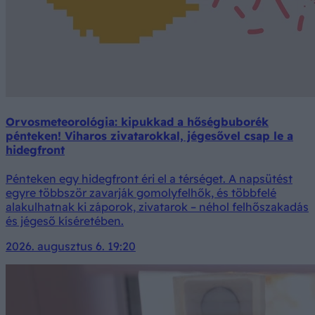
Orvosmeteorológia: kipukkad a hőségbuborék
pénteken! Viharos zivatarokkal, jégesővel csap le a
hidegfront
Pénteken egy hidegfront éri el a térséget. A napsütést
egyre többször zavarják gomolyfelhők, és többfelé
alakulhatnak ki záporok, zivatarok – néhol felhőszakadás
és jégeső kíséretében.
2026. augusztus 6. 19:20