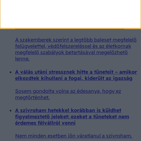
Nem csak a kilincs vagy a villanykapcsoló lehet
problémás.
A Bethesda Kórház főigazgatója szerint 14 év
alatt nem kellene elektromos rollert vezetni
A szakemberek szerint a legtöbb baleset megfelelő
felügyelettel, védőfelszereléssel és az életkornak
megfelelő szabályok betartásával megelőzhető
lenne.
A válás utáni stressznek hitte a tüneteit – amikor
elkezdtek kihullani a fogai, kiderült az igazság
Sosem gondolta volna az édesanya, hogy ez
megtörténhet.
A szívroham hetekkel korábban is küldhet
figyelmeztető jeleket: ezeket a tüneteket nem
érdemes félvállról venni
Nem minden esetben jön váratlanul a szívroham.