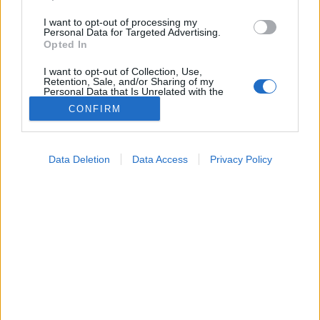
I want to opt-out of processing my
Personal Data for Targeted Advertising.
Opted In
I want to opt-out of Collection, Use,
Retention, Sale, and/or Sharing of my
Personal Data that Is Unrelated with the
Purposes for which it was collected.
CONFIRM
Opted Out
Google consents
Data Deletion
Data Access
Privacy Policy
I want to allow Google to enable storage
related to advertising like cookies on web or
device identifiers in apps.
I want to allow my user data to be sent to
Google for online advertising purposes.
I want to allow Google to send me
personalized advertising.
Tünetkereső
I want to allow Google to enable storage