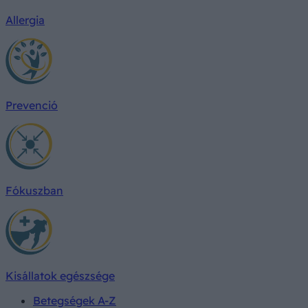
Allergia
Prevenció
Fókuszban
Kisállatok egészsége
Betegségek A-Z