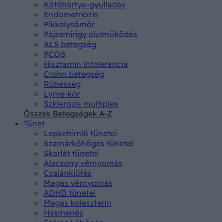
Kötőhártya-gyulladás
Endometriózis
Pikkelysömör
Pajzsmirigy alulműködés
ALS betegség
PCOS
Hisztamin intolerancia
Crohn betegség
Rühesség
Lyme-kór
Szklerózis multiplex
Összes Betegségek A-Z
Tünet
Lepkehimlő tünetei
Szamárköhögés tünetei
Skarlát tünetei
Alacsony vérnyomás
Csalánkiütés
Magas vérnyomás
ADHD tünetei
Magas koleszterin
Hasmenés