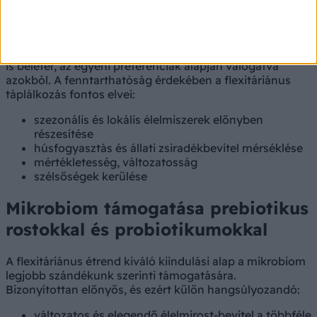
elveit megtartva ösztönöz egy alapvetően növényi
élelmiszerekre alapozó táplálkozási mintára, amelyet
flexitáriánus
vagy szemivegetáriánus étrendként is
jelölnek. Ebbe az állati eredetű élelmiszerek fogyasztása
is belefér, az egyéni preferenciák alapján válogatva
azokból. A fenntarthatóság érdekében a flexitáriánus
táplálkozás fontos elvei:
szezonális és lokális élelmiszerek előnyben
részesítése
húsfogyasztás és állati zsiradékbevitel mérséklése
mértékletesség, változatosság
szélsőségek kerülése
Mikrobiom támogatása prebiotikus
rostokkal és probiotikumokkal
A flexitáriánus étrend kiváló kiindulási alap a mikrobiom
legjobb szándékunk szerinti támogatására.
Bizonyítottan előnyös, és ezért külön hangsúlyozandó:
változatos és elegendő élelmirost-bevitel a többféle