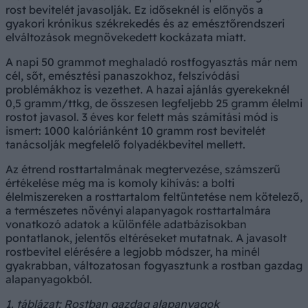
rost bevitelét javasolják. Ez időseknél is előnyös a
gyakori krónikus székrekedés és az emésztőrendszeri
elváltozások megnövekedett kockázata miatt.
A napi 50 grammot meghaladó rostfogyasztás már nem
cél, sőt, emésztési panaszokhoz, felszívódási
problémákhoz is vezethet. A hazai ajánlás gyerekeknél
0,5 gramm/ttkg, de összesen legfeljebb 25 gramm élelmi
rostot javasol. 3 éves kor felett más számítási mód is
ismert: 1000 kalóriánként 10 gramm rost bevitelét
tanácsolják megfelelő folyadékbevitel mellett.
Az étrend rosttartalmának megtervezése, számszerű
értékelése még ma is komoly kihívás: a bolti
élelmiszereken a rosttartalom feltüntetése nem kötelező,
a természetes növényi alapanyagok rosttartalmára
vonatkozó adatok a különféle adatbázisokban
pontatlanok, jelentős eltéréseket mutatnak. A javasolt
rostbevitel elérésére a legjobb módszer, ha minél
gyakrabban, változatosan fogyasztunk a rostban gazdag
alapanyagokból.
1. táblázat: Rostban gazdag alapanyagok