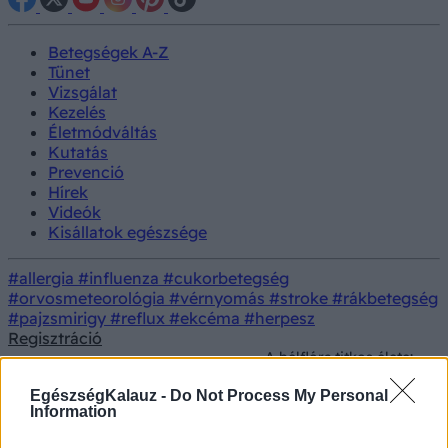
Betegségek A-Z
Tünet
Vizsgálat
Kezelés
Életmódváltás
Kutatás
Prevenció
Hírek
Videók
Kisállatok egészsége
#allergia
#influenza
#cukorbetegség
#orvosmeteorológia
#vérnyomás
#stroke
#rákbetegség
#pajzsmirigy
#reflux
#ekcéma
#herpesz
Regisztráció
A bélflóra titkos élete:
hogyan befolyásolják a
Életmódorvoslás
Táplálkozás
mikrobák a
EgészségKalauz -
Do Not Process My Personal
közérzetét?
Information