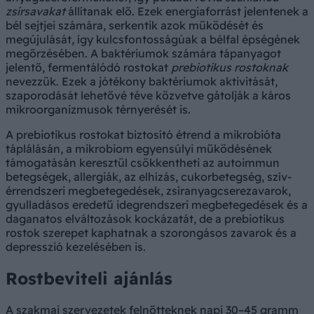
zsírsavakat
állítanak elő. Ezek energiaforrást jelentenek a
bél sejtjei számára, serkentik azok működését és
megújulását, így kulcsfontosságúak a bélfal épségének
megőrzésében. A baktériumok számára tápanyagot
jelentő, fermentálódó rostokat
prebiotikus rostoknak
nevezzük. Ezek a jótékony baktériumok aktivitását,
szaporodását lehetővé téve közvetve gátolják a káros
mikroorganizmusok térnyerését is.
A prebiotikus rostokat biztosító étrend a mikrobióta
táplálásán, a mikrobiom egyensúlyi működésének
támogatásán keresztül csökkentheti az autoimmun
betegségek, allergiák, az elhízás, cukorbetegség, szív-
érrendszeri megbetegedések, zsíranyagcserezavarok,
gyulladásos eredetű idegrendszeri megbetegedések és a
daganatos elváltozások kockázatát, de a prebiotikus
rostok szerepet kaphatnak a szorongásos zavarok és a
depresszió kezelésében is.
Rostbeviteli ajánlás
A szakmai szervezetek felnőtteknek napi 30–45 gramm