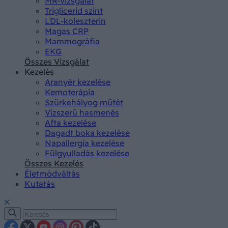
MR-vizsgálat
Triglicerid szint
LDL-koleszterin
Magas CRP
Mammográfia
EKG
Összes Vizsgálat
Kezelés
Aranyér kezelése
Kemoterápia
Szürkehályog műtét
Vízszerű hasmenés
Afta kezelése
Dagadt boka kezelése
Napallergia kezelése
Fülgyulladás kezelése
Összes Kezelés
Életmódváltás
Kutatás