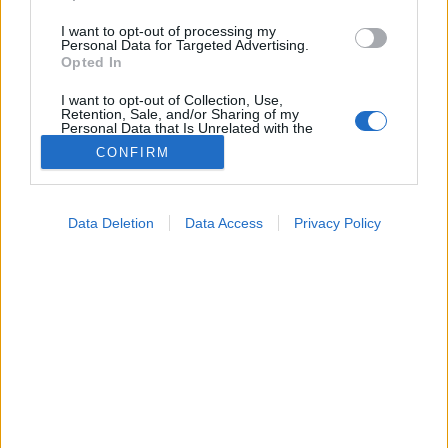
I want to opt-out of processing my
Personal Data for Targeted Advertising.
Opted In
I want to opt-out of Collection, Use,
Retention, Sale, and/or Sharing of my
Personal Data that Is Unrelated with the
Purposes for which it was collected.
CONFIRM
Opted Out
Google consents
Data Deletion
Data Access
Privacy Policy
Táplálkozás
I want to allow Google to enable storage
2026. június 03. 16:34
related to advertising like cookies on web or
Megosztás
Küldés
Küldés Messengeren
device identifiers in apps.
I want to allow my user data to be sent to
Tomanóczy Andrea
Google for online advertising purposes.
szerkesztő
I want to allow Google to send me
personalized advertising.
Rost, probiotikum, fermentált ételek: így "etetheti" jól
I want to allow Google to enable storage