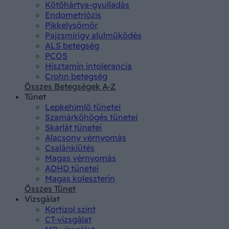
Kötőhártya-gyulladás
Endometriózis
Pikkelysömör
Pajzsmirigy alulműködés
ALS betegség
PCOS
Hisztamin intolerancia
Crohn betegség
Összes Betegségek A-Z
Tünet
Lepkehimlő tünetei
Szamárköhögés tünetei
Skarlát tünetei
Alacsony vérnyomás
Csalánkiütés
Magas vérnyomás
ADHD tünetei
Magas koleszterin
Összes Tünet
Vizsgálat
Kortizol szint
CT-vizsgálat