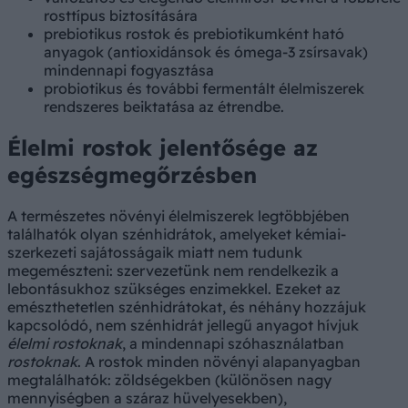
rosttípus biztosítására
prebiotikus rostok és prebiotikumként ható
anyagok (antioxidánsok és ómega-3 zsírsavak)
mindennapi fogyasztása
probiotikus és további fermentált élelmiszerek
rendszeres beiktatása az étrendbe.
Élelmi rostok jelentősége az
egészségmegőrzésben
A természetes növényi élelmiszerek legtöbbjében
találhatók olyan szénhidrátok, amelyeket kémiai-
szerkezeti sajátosságaik miatt nem tudunk
megemészteni: szervezetünk nem rendelkezik a
lebontásukhoz szükséges enzimekkel. Ezeket az
emészthetetlen szénhidrátokat, és néhány hozzájuk
kapcsolódó, nem szénhidrát jellegű anyagot hívjuk
élelmi rostoknak
, a mindennapi szóhasználatban
rostoknak
. A rostok minden növényi alapanyagban
megtalálhatók: zöldségekben (különösen nagy
mennyiségben a száraz hüvelyesekben),