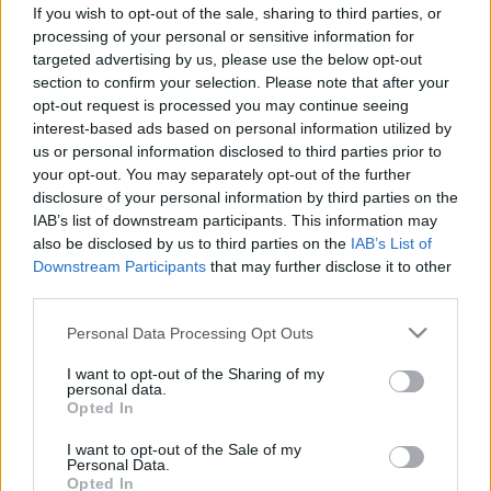
A bélflóra titkos élete: hogyan
If you wish to opt-out of the sale, sharing to third parties, or
befolyásolják a mikrobák a
processing of your personal or sensitive information for
targeted advertising by us, please use the below opt-out
közérzetét?
section to confirm your selection. Please note that after your
opt-out request is processed you may continue seeing
interest-based ads based on personal information utilized by
us or personal information disclosed to third parties prior to
your opt-out. You may separately opt-out of the further
disclosure of your personal information by third parties on the
IAB’s list of downstream participants. This information may
also be disclosed by us to third parties on the
IAB’s List of
Downstream Participants
that may further disclose it to other
third parties.
Please note that this website/app uses one or more Google
Personal Data Processing Opt Outs
services and may gather and store information including but
not limited to your visit or usage behaviour. You may click to
I want to opt-out of the Sharing of my
personal data.
grant or deny consent to Google and its third-party tags to
Opted In
use your data for below specified purposes in below Google
consent section.
I want to opt-out of the Sale of my
Personal Data.
Opted In