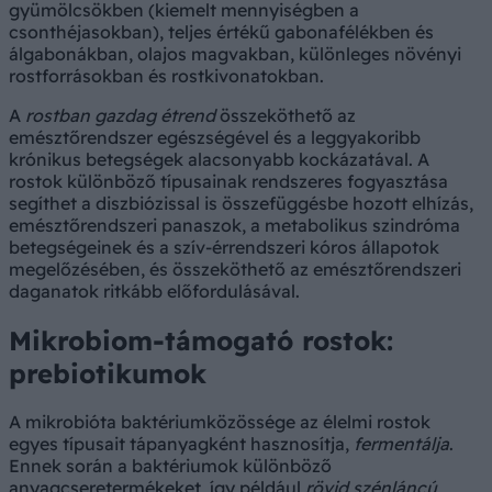
gyümölcsökben (kiemelt mennyiségben a
csonthéjasokban), teljes értékű gabonafélékben és
álgabonákban, olajos magvakban, különleges növényi
rostforrásokban és rostkivonatokban.
A
rostban gazdag étrend
összeköthető az
emésztőrendszer egészségével és a leggyakoribb
krónikus betegségek alacsonyabb kockázatával. A
rostok különböző típusainak rendszeres fogyasztása
segíthet a diszbiózissal is összefüggésbe hozott elhízás,
emésztőrendszeri panaszok, a metabolikus szindróma
betegségeinek és a szív-érrendszeri kóros állapotok
megelőzésében, és összeköthető az emésztőrendszeri
daganatok ritkább előfordulásával.
Mikrobiom-támogató rostok:
prebiotikumok
A mikrobióta baktériumközössége az élelmi rostok
egyes típusait tápanyagként hasznosítja,
fermentálja
.
Ennek során a baktériumok különböző
anyagcseretermékeket, így például
rövid szénláncú