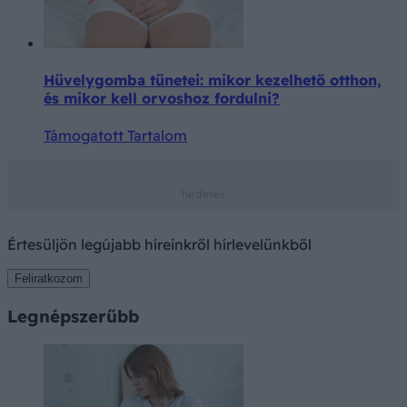
Hüvelygomba tünetei: mikor kezelhető otthon,
és mikor kell orvoshoz fordulni?
Támogatott Tartalom
Értesüljön legújabb híreinkről hírlevelünkből
Feliratkozom
Legnépszerűbb