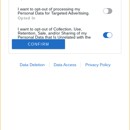
I want to opt-out of processing my
Personal Data for Targeted Advertising.
Opted In
I want to opt-out of Collection, Use,
Retention, Sale, and/or Sharing of my
Personal Data that Is Unrelated with the
Purposes for which it was collected.
CONFIRM
Opted Out
Google consents
Data Deletion
Data Access
Privacy Policy
I want to allow Google to enable storage
Tünet
related to advertising like cookies on web or
2026. július 01. 19:54
device identifiers in apps.
Megosztás
Küldés
Küldés Messengeren
I want to allow my user data to be sent to
Google for online advertising purposes.
Tomanóczy Andrea
szerkesztő
I want to allow Google to send me
personalized advertising.
A nyári álmatlanságot sokan kizárólag a hőségre
I want to allow Google to enable storage