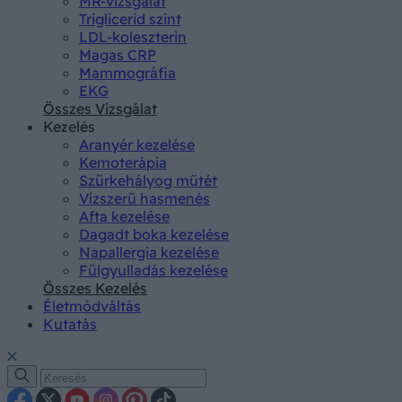
MR-vizsgálat
Triglicerid szint
LDL-koleszterin
Magas CRP
Mammográfia
EKG
Összes Vizsgálat
Kezelés
Aranyér kezelése
Kemoterápia
Szürkehályog műtét
Vízszerű hasmenés
Afta kezelése
Dagadt boka kezelése
Napallergia kezelése
Fülgyulladás kezelése
Összes Kezelés
Életmódváltás
Kutatás