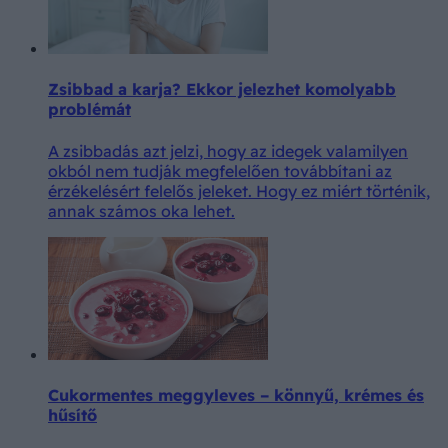
Zsibbad a karja? Ekkor jelezhet komolyabb
problémát
A zsibbadás azt jelzi, hogy az idegek valamilyen
okból nem tudják megfelelően továbbítani az
érzékelésért felelős jeleket. Hogy ez miért történik,
annak számos oka lehet.
Cukormentes meggyleves – könnyű, krémes és
hűsítő