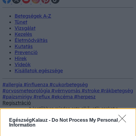
Betegségek A-Z
Tünet
Vizsgálat
Kezelés
Életmódváltás
Kutatás
Prevenció
Hírek
Videók
Kisállatok egészsége
#allergia
#influenza
#cukorbetegség
#orvosmeteorológia
#vérnyomás
#stroke
#rákbetegség
#pajzsmirigy
#reflux
#ekcéma
#herpesz
Regisztráció
A legtöbben minden este elkövetik ezeket a
Tünet
hibákat nyáron – ezért forgolódnak sokan
álmatlanul egész éjjel
EgészségKalauz -
Do Not Process My Personal
Information
A legtöbben minden este elkövetik