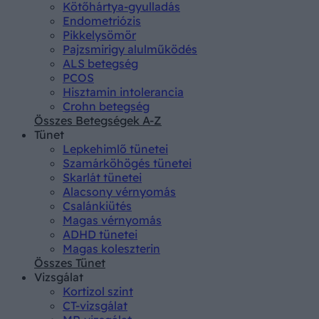
Kötőhártya-gyulladás
Endometriózis
Pikkelysömör
Pajzsmirigy alulműködés
ALS betegség
PCOS
Hisztamin intolerancia
Crohn betegség
Összes Betegségek A-Z
Tünet
Lepkehimlő tünetei
Szamárköhögés tünetei
Skarlát tünetei
Alacsony vérnyomás
Csalánkiütés
Magas vérnyomás
ADHD tünetei
Magas koleszterin
Összes Tünet
Vizsgálat
Kortizol szint
CT-vizsgálat