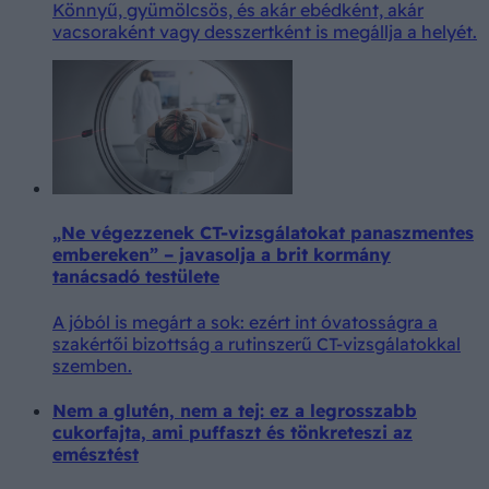
Könnyű, gyümölcsös, és akár ebédként, akár
vacsoraként vagy desszertként is megállja a helyét.
„Ne végezzenek CT-vizsgálatokat panaszmentes
embereken” – javasolja a brit kormány
tanácsadó testülete
A jóból is megárt a sok: ezért int óvatosságra a
szakértői bizottság a rutinszerű CT-vizsgálatokkal
szemben.
Nem a glutén, nem a tej: ez a legrosszabb
cukorfajta, ami puffaszt és tönkreteszi az
emésztést