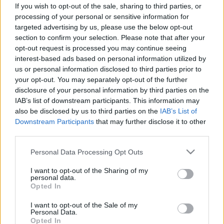
ezeket a hibákat nyáron – ezért
If you wish to opt-out of the sale, sharing to third parties, or
processing of your personal or sensitive information for
forgolódnak sokan álmatlanul
targeted advertising by us, please use the below opt-out
egész éjjel
section to confirm your selection. Please note that after your
opt-out request is processed you may continue seeing
interest-based ads based on personal information utilized by
us or personal information disclosed to third parties prior to
your opt-out. You may separately opt-out of the further
disclosure of your personal information by third parties on the
IAB’s list of downstream participants. This information may
also be disclosed by us to third parties on the
IAB’s List of
Downstream Participants
that may further disclose it to other
third parties.
Please note that this website/app uses one or more Google
Personal Data Processing Opt Outs
services and may gather and store information including but
not limited to your visit or usage behaviour. You may click to
I want to opt-out of the Sharing of my
personal data.
grant or deny consent to Google and its third-party tags to
Opted In
use your data for below specified purposes in below Google
consent section.
I want to opt-out of the Sale of my
Personal Data.
Opted In