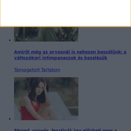
Amiről még az orvosnál is nehezen beszélünk: a
változókori intimpanaszok és kezelésük
Támogatott Tartalom
Strand, uszoda, fesztivál: így előzheti meg a