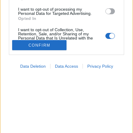
I want to opt-out of processing my
Personal Data for Targeted Advertising.
Opted In
I want to opt-out of Collection, Use,
Retention, Sale, and/or Sharing of my
Personal Data that Is Unrelated with the
Purposes for which it was collected.
CONFIRM
Opted Out
Google consents
Data Deletion
Data Access
Privacy Policy
Testmozgás
I want to allow Google to enable storage
2024. szeptember 26. 17:49
related to advertising like cookies on web or
Megosztás
Küldés
Küldés Messengeren
device identifiers in apps.
I want to allow my user data to be sent to
Egészségkalauz
Google for online advertising purposes.
Egészségkalauz
I want to allow Google to send me
personalized advertising.
Magnéziumhiány a hosszú távú, nagy mértékű
I want to allow Google to enable storage