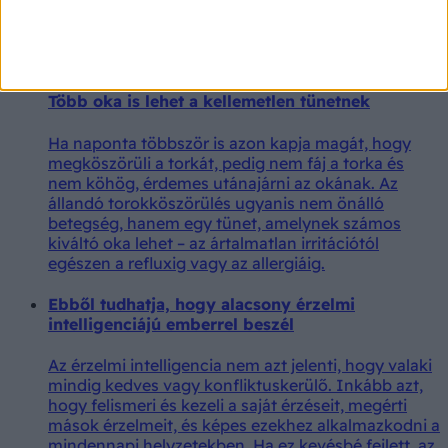
Állandóan köszörüli a torkát, pedig nem beteg?
Több oka is lehet a kellemetlen tünetnek
Ha naponta többször is azon kapja magát, hogy
megköszörüli a torkát, pedig nem fáj a torka és
nem köhög, érdemes utánajárni az okának. Az
állandó torokköszörülés ugyanis nem önálló
betegség, hanem egy tünet, amelynek számos
kiváltó oka lehet – az ártalmatlan irritációtól
egészen a refluxig vagy az allergiáig.
Ebből tudhatja, hogy alacsony érzelmi
intelligenciájú emberrel beszél
Az érzelmi intelligencia nem azt jelenti, hogy valaki
mindig kedves vagy konfliktuskerülő. Inkább azt,
hogy felismeri és kezeli a saját érzéseit, megérti
mások érzelmeit, és képes ezekhez alkalmazkodni a
mindennapi helyzetekben. Ha ez kevésbé fejlett, az