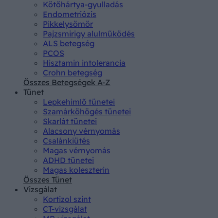
Kötőhártya-gyulladás
Endometriózis
Pikkelysömör
Pajzsmirigy alulműködés
ALS betegség
PCOS
Hisztamin intolerancia
Crohn betegség
Összes Betegségek A-Z
Tünet
Lepkehimlő tünetei
Szamárköhögés tünetei
Skarlát tünetei
Alacsony vérnyomás
Csalánkiütés
Magas vérnyomás
ADHD tünetei
Magas koleszterin
Összes Tünet
Vizsgálat
Kortizol szint
CT-vizsgálat