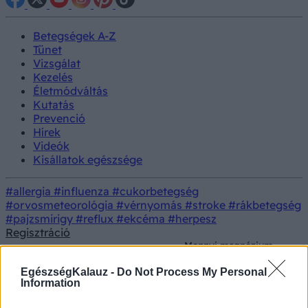
Betegségek A-Z
Tünet
Vizsgálat
Kezelés
Életmódváltás
Kutatás
Prevenció
Hírek
Videók
Kisállatok egészsége
#allergia
#influenza
#cukorbetegség
#orvosmeteorológia
#vérnyomás
#stroke
#rákbetegség
#pajzsmirigy
#reflux
#ekcéma
#herpesz
Regisztráció
Mennyi magnézium
kell naponta a
Életmódorvoslás
Testmozgás
szervezetnek? Ettől a
EgészségKalauz -
Do Not Process My Personal
tényezőtől függ!
Information