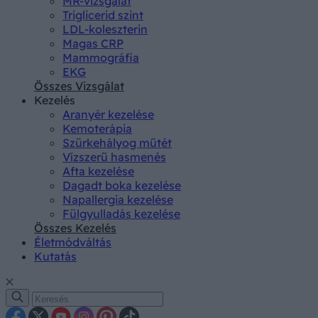
MR-vizsgálat
Triglicerid szint
LDL-koleszterin
Magas CRP
Mammográfia
EKG
Összes Vizsgálat
Kezelés
Aranyér kezelése
Kemoterápia
Szürkehályog műtét
Vízszerű hasmenés
Afta kezelése
Dagadt boka kezelése
Napallergia kezelése
Fülgyulladás kezelése
Összes Kezelés
Életmódváltás
Kutatás