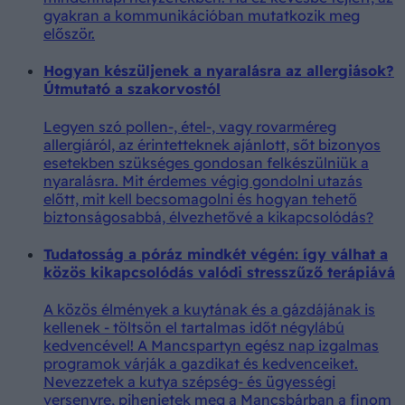
gyakran a kommunikációban mutatkozik meg
először.
Hogyan készüljenek a nyaralásra az allergiások?
Útmutató a szakorvostól
Legyen szó pollen-, étel-, vagy rovarméreg
allergiáról, az érintetteknek ajánlott, sőt bizonyos
esetekben szükséges gondosan felkészülniük a
nyaralásra. Mit érdemes végig gondolni utazás
előtt, mit kell becsomagolni és hogyan tehető
biztonságosabbá, élvezhetővé a kikapcsolódás?
Tudatosság a póráz mindkét végén: így válhat a
közös kikapcsolódás valódi stresszűző terápiává
A közös élmények a kuytának és a gázdájának is
kellenek - töltsön el tartalmas időt négylábú
kedvencével! A Mancspartyn egész nap izgalmas
programok várják a gazdikat és kedvenceiket.
Nevezzetek a kutya szépség- és ügyességi
versenyre, pihenjetek meg a Mancsbárban a finom