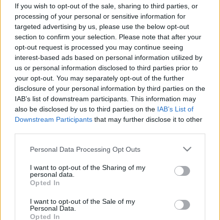
Mennyi magnézium kell naponta a
If you wish to opt-out of the sale, sharing to third parties, or
szervezetnek? Ettől a tényezőtől
processing of your personal or sensitive information for
targeted advertising by us, please use the below opt-out
függ!
section to confirm your selection. Please note that after your
opt-out request is processed you may continue seeing
interest-based ads based on personal information utilized by
us or personal information disclosed to third parties prior to
your opt-out. You may separately opt-out of the further
disclosure of your personal information by third parties on the
IAB’s list of downstream participants. This information may
also be disclosed by us to third parties on the
IAB’s List of
Downstream Participants
that may further disclose it to other
third parties.
Please note that this website/app uses one or more Google
Personal Data Processing Opt Outs
services and may gather and store information including but
not limited to your visit or usage behaviour. You may click to
I want to opt-out of the Sharing of my
personal data.
grant or deny consent to Google and its third-party tags to
Opted In
use your data for below specified purposes in below Google
consent section.
I want to opt-out of the Sale of my
Personal Data.
Opted In