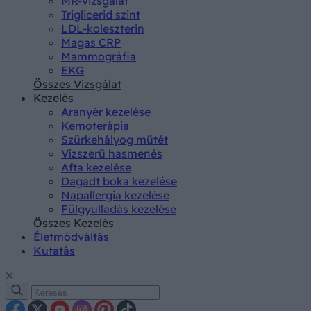
MR-vizsgálat
Triglicerid szint
LDL-koleszterin
Magas CRP
Mammográfia
EKG
Összes Vizsgálat
Kezelés
Aranyér kezelése
Kemoterápia
Szürkehályog műtét
Vízszerű hasmenés
Afta kezelése
Dagadt boka kezelése
Napallergia kezelése
Fülgyulladás kezelése
Összes Kezelés
Életmódváltás
Kutatás