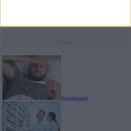
Mi a tünetkereső?
Ingyenes tünetellenőrző, ami percek alatt segíthet
beazonosítani a problémáját!
Tünetkereső