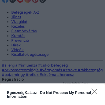
Betegségek A-Z
Tünet
Vizsgálat
Kezelés
Életmódváltás
Kutatás
Prevenció
Hírek
Videók
Kisállatok egészsége
#allergia
#influenza
#cukorbetegség
#orvosmeteorológia
#vérnyomás
#stroke
#rákbetegség
#pajzsmirigy
#reflux
#ekcéma
#herpesz
Regisztráció
Izomépítés üres
gyomorra: a szakértők
Életmódorvoslás
Testmozgás
elárulják, mi legyen az
EgészségKalauz -
Do Not Process My Personal
első falat reggel
Information