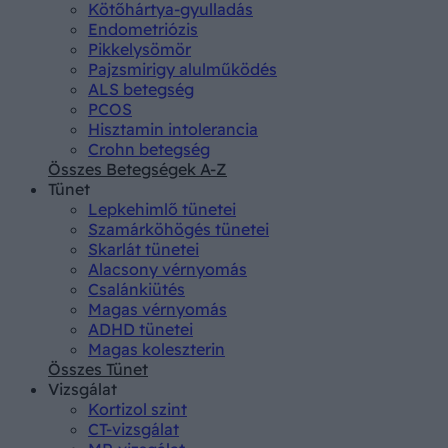
Kötőhártya-gyulladás
Endometriózis
Pikkelysömör
Pajzsmirigy alulműködés
ALS betegség
PCOS
Hisztamin intolerancia
Crohn betegség
Összes Betegségek A-Z
Tünet
Lepkehimlő tünetei
Szamárköhögés tünetei
Skarlát tünetei
Alacsony vérnyomás
Csalánkiütés
Magas vérnyomás
ADHD tünetei
Magas koleszterin
Összes Tünet
Vizsgálat
Kortizol szint
CT-vizsgálat