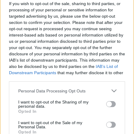
Izomépítés üres gyomorra: a
If you wish to opt-out of the sale, sharing to third parties, or
szakértők elárulják, mi legyen az
processing of your personal or sensitive information for
targeted advertising by us, please use the below opt-out
első falat reggel
section to confirm your selection. Please note that after your
opt-out request is processed you may continue seeing
interest-based ads based on personal information utilized by
us or personal information disclosed to third parties prior to
your opt-out. You may separately opt-out of the further
disclosure of your personal information by third parties on the
IAB’s list of downstream participants. This information may
also be disclosed by us to third parties on the
IAB’s List of
Downstream Participants
that may further disclose it to other
third parties.
Please note that this website/app uses one or more Google
Personal Data Processing Opt Outs
services and may gather and store information including but
not limited to your visit or usage behaviour. You may click to
I want to opt-out of the Sharing of my
personal data.
grant or deny consent to Google and its third-party tags to
Opted In
use your data for below specified purposes in below Google
consent section.
I want to opt-out of the Sale of my
Personal Data.
Opted In