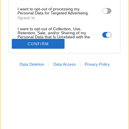
I want to opt-out of processing my
Personal Data for Targeted Advertising.
Opted In
I want to opt-out of Collection, Use,
Retention, Sale, and/or Sharing of my
Personal Data that Is Unrelated with the
Purposes for which it was collected.
CONFIRM
Opted Out
Google consents
Data Deletion
Data Access
Privacy Policy
Testmozgás
I want to allow Google to enable storage
2026. június 01. 08:04
related to advertising like cookies on web or
Megosztás
Küldés
Küldés Messengeren
device identifiers in apps.
I want to allow my user data to be sent to
PTA
Google for online advertising purposes.
szerző
I want to allow Google to send me
personalized advertising.
Időzített izomépítés: a reggeli fehérjebevitel a
I want to allow Google to enable storage