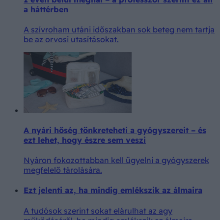
a háttérben
A szívroham utáni időszakban sok beteg nem tartja
be az orvosi utasításokat.
A nyári hőség tönkreteheti a gyógyszereit – és
ezt lehet, hogy észre sem veszi
Nyáron fokozottabban kell ügyelni a gyógyszerek
megfelelő tárolására.
Ezt jelenti az, ha mindig emlékszik az álmaira
A tudósok szerint sokat elárulhat az agy