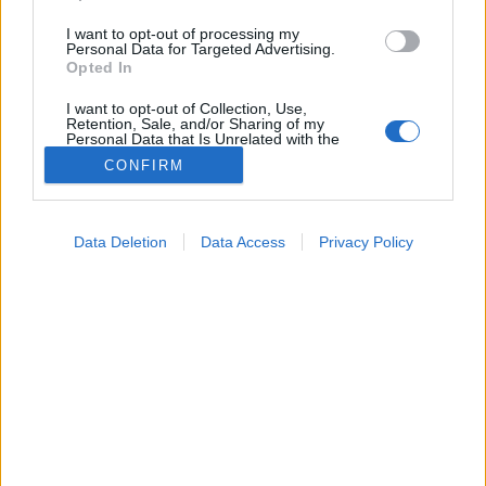
I want to opt-out of processing my
Personal Data for Targeted Advertising.
Opted In
I want to opt-out of Collection, Use,
Retention, Sale, and/or Sharing of my
Personal Data that Is Unrelated with the
Purposes for which it was collected.
CONFIRM
Opted Out
Google consents
Data Deletion
Data Access
Privacy Policy
Orvostudományi kutatások
I want to allow Google to enable storage
2026. június 04. 10:54
related to advertising like cookies on web or
Megosztás
Küldés
Küldés Messengeren
device identifiers in apps.
I want to allow my user data to be sent to
PTA
Google for online advertising purposes.
szerző
I want to allow Google to send me
personalized advertising.
Sztatinok helyett génszerkesztés: egy egyszeri
I want to allow Google to enable storage