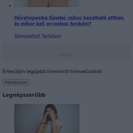
Hüvelygomba tünetei: mikor kezelhető otthon,
és mikor kell orvoshoz fordulni?
Támogatott Tartalom
Értesüljön legújabb híreinkről hírlevelünkből
Feliratkozom
Legnépszerűbb