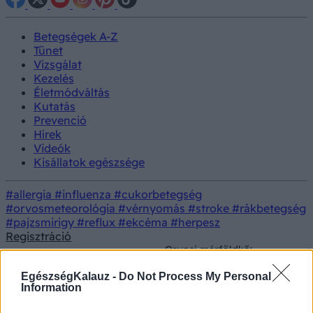
Betegségek A-Z
Tünet
Vizsgálat
Kezelés
Életmódváltás
Kutatás
Prevenció
Hírek
Videók
Kisállatok egészsége
#allergia
#influenza
#cukorbetegség
#orvosmeteorológia
#vérnyomás
#stroke
#rákbetegség
#pajzsmirigy
#reflux
#ekcéma
#herpesz
Regisztráció
Orvosi mérföldkő:
Orvostudományi
egyetlen génszerkesztő
Kutatás
kutatások
infúzió örökre leszoríthatja
EgészségKalauz -
Do Not Process My Personal
a „rossz” koleszterint
Information