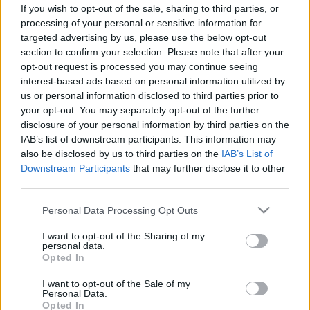
Orvosi mérföldkő: egyetlen
If you wish to opt-out of the sale, sharing to third parties, or
génszerkesztő infúzió örökre
processing of your personal or sensitive information for
targeted advertising by us, please use the below opt-out
leszoríthatja a „rossz” koleszterint
section to confirm your selection. Please note that after your
opt-out request is processed you may continue seeing
interest-based ads based on personal information utilized by
us or personal information disclosed to third parties prior to
your opt-out. You may separately opt-out of the further
disclosure of your personal information by third parties on the
IAB’s list of downstream participants. This information may
also be disclosed by us to third parties on the
IAB’s List of
Downstream Participants
that may further disclose it to other
third parties.
Please note that this website/app uses one or more Google
Personal Data Processing Opt Outs
services and may gather and store information including but
not limited to your visit or usage behaviour. You may click to
I want to opt-out of the Sharing of my
personal data.
grant or deny consent to Google and its third-party tags to
Opted In
use your data for below specified purposes in below Google
consent section.
I want to opt-out of the Sale of my
Personal Data.
Opted In