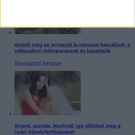
Amiről még az orvosnál is nehezen beszélünk: a
változókori intimpanaszok és kezelésük
Támogatott Tartalom
Strand, uszoda, fesztivál: így előzheti meg a
nyári hüvelyfertőzéseket