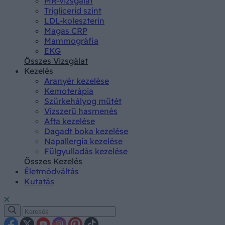
MR-vizsgálat
Triglicerid szint
LDL-koleszterin
Magas CRP
Mammográfia
EKG
Összes Vizsgálat
Kezelés
Aranyér kezelése
Kemoterápia
Szürkehályog műtét
Vízszerű hasmenés
Afta kezelése
Dagadt boka kezelése
Napallergia kezelése
Fülgyulladás kezelése
Összes Kezelés
Életmódváltás
Kutatás