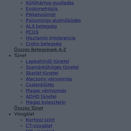
Kötőhártya-gyulladás
Endometriózis
Pikkelysömör
Pajzsmirigy alulműködés
ALS betegség
PCOS
Hisztamin intolerancia
Crohn betegség
Összes Betegségek A-Z
Tünet
Lepkehimlő tünetei
Szamárköhögés tünetei
Skarlát tünetei
Alacsony vérnyomás
Csalánkiütés
Magas vérnyomás
ADHD tünetei
Magas koleszterin
Összes Tünet
Vizsgálat
Kortizol szint
CT-vizsgálat