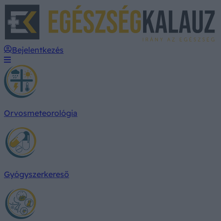
E
Bejelentkezés
Orvosmeteorológia
Gyógyszerkereső