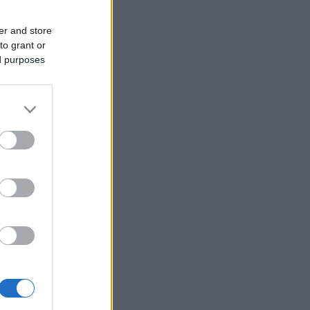
er and store
to grant or
ed purposes