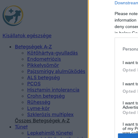
Downstream 
Please note
information 
deny consent
in below Go
Kisállatok egészsége
Betegségek A-Z
Persona
Kötőhártya-gyulladás
Endometriózis
I want t
Pikkelysömör
Opted 
Pajzsmirigy alulműködés
ALS betegség
PCOS
I want t
Hisztamin intolerancia
Opted 
Crohn betegség
Rühesség
I want 
Advertis
Lyme-kór
Opted 
Szklerózis multiplex
Összes Betegségek A-Z
I want t
Tünet
of my P
Lepkehimlő tünetei
was col