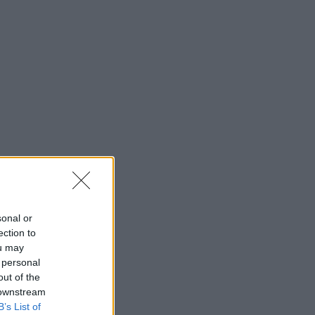
sonal or
ection to
ou may
 personal
out of the
 downstream
B’s List of