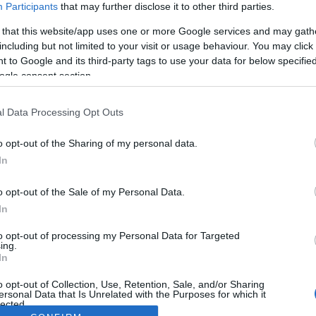
Participants
that may further disclose it to other third parties.
 that this website/app uses one or more Google services and may gath
including but not limited to your visit or usage behaviour. You may click 
 to Google and its third-party tags to use your data for below specifi
ogle consent section.
l Data Processing Opt Outs
o opt-out of the Sharing of my personal data.
In
o opt-out of the Sale of my Personal Data.
In
to opt-out of processing my Personal Data for Targeted
ing.
In
o opt-out of Collection, Use, Retention, Sale, and/or Sharing
ersonal Data that Is Unrelated with the Purposes for which it
lected.