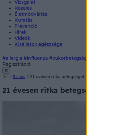
Vizsgálat
Kezelés
Életmódváltás
Kutatás
Prevenció
Hírek
Videók
Kisállatok egészsége
#allergia
#influenza
#cukorbetegség
#orvosmeteorológi
Regisztráció
Színes
21 évesen ritka betegséget diagnosztizáltak a fiatal 
21 évesen ritka betegséget diagnoszt