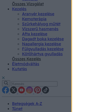
authenti
Összes Vizsgálat
Kezelés
Aranyér kezelése
Kemoterápia
Szürkehályog műtét
Vízszerű hasmenés
Afta kezelése
Dagadt boka kezelése
Napallergia kezelése
Fülgyulladás kezelése
Kötőhártya gyulladás
Összes Kezelés
Életmódváltás
Kutatás
Betegségek A-Z
Tünet