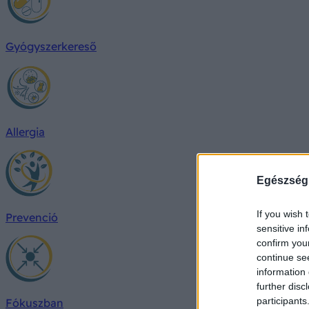
Gyógyszerkereső
Allergia
Egészség
If you wish 
Prevenció
sensitive in
confirm you
continue se
information 
further disc
participants
Fókuszban