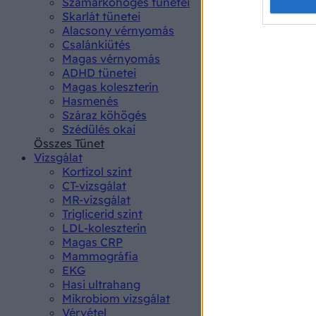
Opted 
Szamárköhögés tünetei
Skarlát tünetei
Alacsony vérnyomás
Google 
Csalánkiütés
Magas vérnyomás
I want t
ADHD tünetei
web or d
Magas koleszterin
Hasmenés
I want t
Száraz köhögés
purpose
Szédülés okai
Összes Tünet
I want 
Vizsgálat
Kortizol szint
I want t
CT-vizsgálat
web or d
MR-vizsgálat
Triglicerid szint
LDL-koleszterin
I want t
Magas CRP
or app.
Mammográfia
EKG
I want t
Hasi ultrahang
Mikrobiom vizsgálat
I want t
Vérvétel