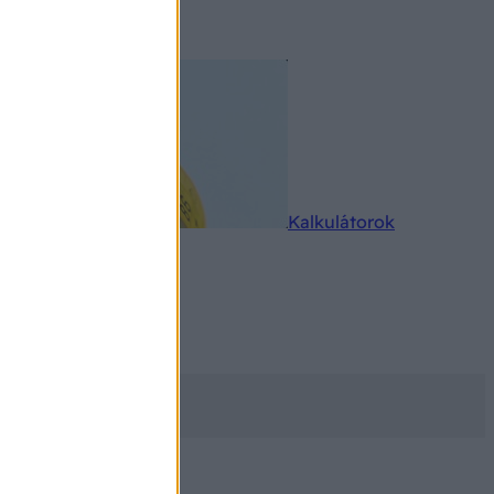
rkereső
Kalkulátorok