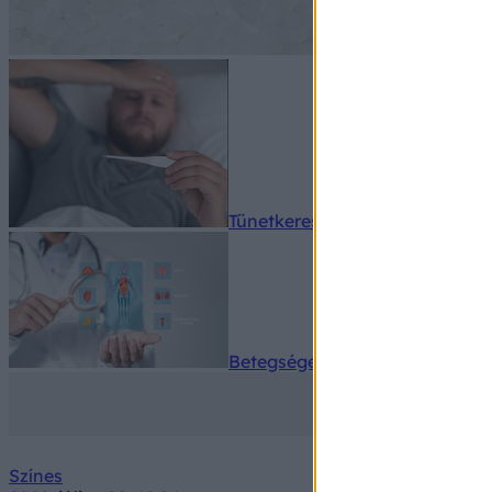
Tünetkereső
Betegségek A-Z
Színes