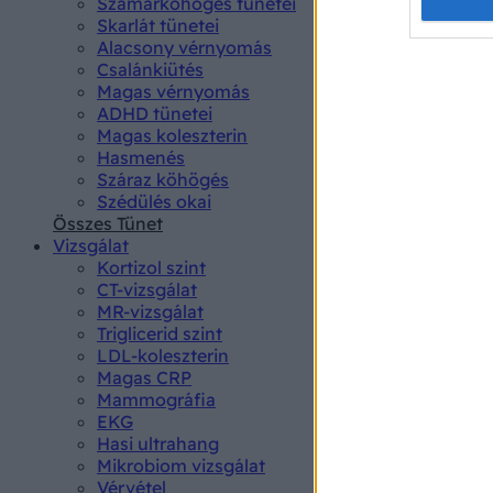
Opted 
Szamárköhögés tünetei
Skarlát tünetei
Alacsony vérnyomás
Google 
Csalánkiütés
Magas vérnyomás
I want t
ADHD tünetei
web or d
Magas koleszterin
Hasmenés
I want t
Száraz köhögés
purpose
Szédülés okai
Összes Tünet
I want 
Vizsgálat
Kortizol szint
I want t
CT-vizsgálat
web or d
MR-vizsgálat
Triglicerid szint
LDL-koleszterin
I want t
Magas CRP
or app.
Mammográfia
EKG
I want t
Hasi ultrahang
Mikrobiom vizsgálat
I want t
Vérvétel