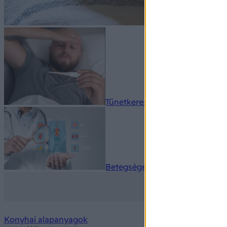
Tünetkereső
Betegségek A-Z
Konyhai alapanyagok