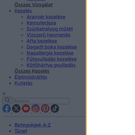
authenti
Összes Vizsgálat
Kezelés
Aranyér kezelése
Kemoterápia
Szürkehályog műtét
Vízszerű hasmenés
Afta kezelése
Dagadt boka kezelése
Napallergia kezelése
Fülgyulladás kezelése
Kötőhártya gyulladás
Összes Kezelés
Életmódváltás
Kutatás
Betegségek A-Z
Tünet