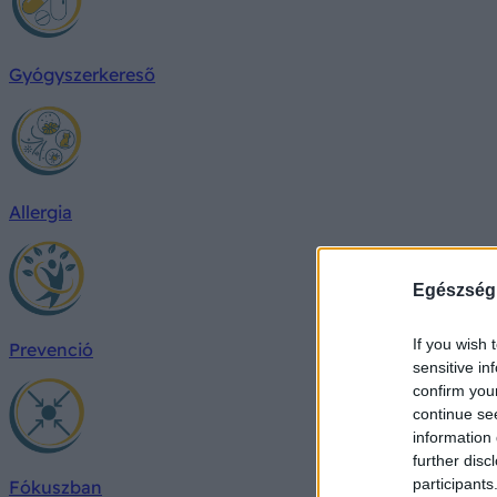
Gyógyszerkereső
Allergia
Egészség
If you wish 
Prevenció
sensitive in
confirm you
continue se
information 
further disc
participants
Fókuszban