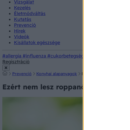
Vizsgálat
Kezelés
Életmódváltás
Kutatás
Prevenció
Hírek
Videók
Kisállatok egészsége
#allergia
#influenza
#cukorbetegség
#orvosmeteorológi
Regisztráció
Prevenció
Konyhai alapanyagok
Ezért nem lesz roppanós 
Ezért nem lesz roppanós a kovászos 