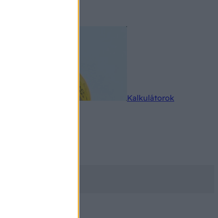
rkereső
Kalkulátorok