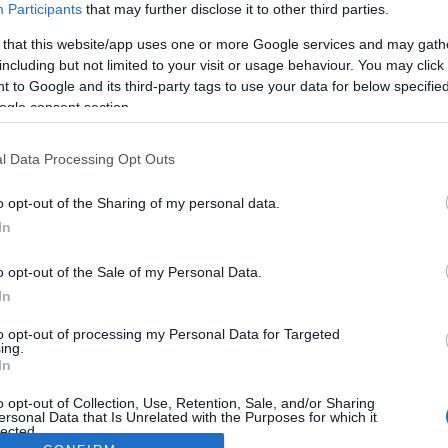
Participants
that may further disclose it to other third parties.
 that this website/app uses one or more Google services and may gath
including but not limited to your visit or usage behaviour. You may click 
 to Google and its third-party tags to use your data for below specifi
ogle consent section.
l Data Processing Opt Outs
o opt-out of the Sharing of my personal data.
In
o opt-out of the Sale of my Personal Data.
In
to opt-out of processing my Personal Data for Targeted
ing.
In
o opt-out of Collection, Use, Retention, Sale, and/or Sharing
ersonal Data that Is Unrelated with the Purposes for which it
lected.