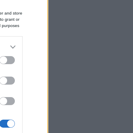
er and store
to grant or
ed purposes