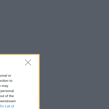
sonal or
ection to
ou may
 personal
out of the
 downstream
B’s List of