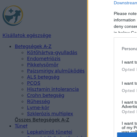
Downstream 
Please note
information 
deny consent
in below Go
Kisállatok egészsége
Betegségek A-Z
Persona
Kötőhártya-gyulladás
Endometriózis
I want t
Pikkelysömör
Opted 
Pajzsmirigy alulműködés
ALS betegség
PCOS
I want t
Hisztamin intolerancia
Opted 
Crohn betegség
Rühesség
I want 
Advertis
Lyme-kór
Opted 
Szklerózis multiplex
Összes Betegségek A-Z
I want t
Tünet
of my P
Lepkehimlő tünetei
was col