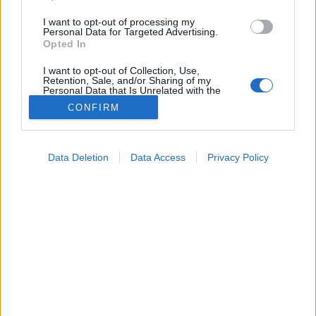
I want to opt-out of processing my
Personal Data for Targeted Advertising.
Opted In
I want to opt-out of Collection, Use,
Retention, Sale, and/or Sharing of my
Personal Data that Is Unrelated with the
Purposes for which it was collected.
CONFIRM
Opted Out
Google consents
Data Deletion
Data Access
Privacy Policy
I want to allow Google to enable storage
related to advertising like cookies on web or
Alvás
2026. június 07. 19:54
device identifiers in apps.
Megosztás
Küldés
Küldés Messengeren
I want to allow my user data to be sent to
Google for online advertising purposes.
PTA
I want to allow Google to send me
szerző
personalized advertising.
I want to allow Google to enable storage