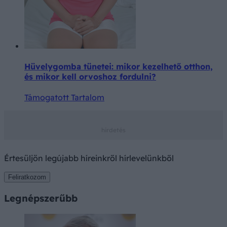
Hüvelygomba tünetei: mikor kezelhető otthon,
és mikor kell orvoshoz fordulni?
Támogatott Tartalom
Értesüljön legújabb híreinkről hírlevelünkből
Feliratkozom
Legnépszerűbb