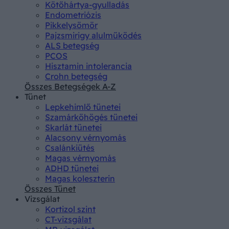
Kötőhártya-gyulladás
Endometriózis
Pikkelysömör
Pajzsmirigy alulműködés
ALS betegség
PCOS
Hisztamin intolerancia
Crohn betegség
Összes Betegségek A-Z
Tünet
Lepkehimlő tünetei
Szamárköhögés tünetei
Skarlát tünetei
Alacsony vérnyomás
Csalánkiütés
Magas vérnyomás
ADHD tünetei
Magas koleszterin
Összes Tünet
Vizsgálat
Kortizol szint
CT-vizsgálat