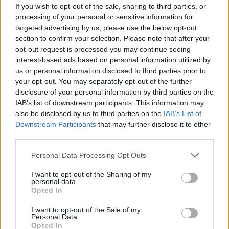
Nem elég a 8 óra alvás? Ez a
If you wish to opt-out of the sale, sharing to third parties, or
modern alvásegészség titka - a
processing of your personal or sensitive information for
targeted advertising by us, please use the below opt-out
legtöbben még nem is hallottak
section to confirm your selection. Please note that after your
róla
opt-out request is processed you may continue seeing
interest-based ads based on personal information utilized by
us or personal information disclosed to third parties prior to
your opt-out. You may separately opt-out of the further
disclosure of your personal information by third parties on the
IAB’s list of downstream participants. This information may
also be disclosed by us to third parties on the
IAB’s List of
Downstream Participants
that may further disclose it to other
third parties.
Please note that this website/app uses one or more Google
Personal Data Processing Opt Outs
services and may gather and store information including but
not limited to your visit or usage behaviour. You may click to
I want to opt-out of the Sharing of my
personal data.
grant or deny consent to Google and its third-party tags to
Opted In
use your data for below specified purposes in below Google
consent section.
I want to opt-out of the Sale of my
Personal Data.
Opted In