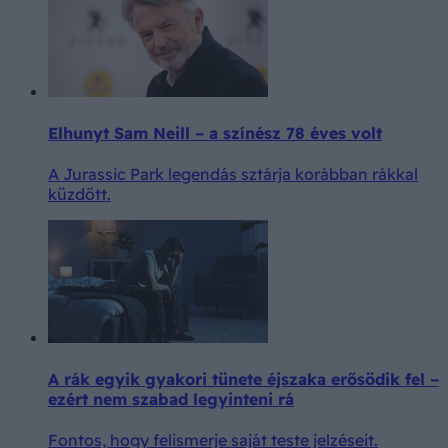
Elhunyt Sam Neill – a színész 78 éves volt
A Jurassic Park legendás sztárja korábban rákkal
küzdött.
A rák egyik gyakori tünete éjszaka erősödik fel –
ezért nem szabad legyinteni rá
Fontos, hogy felismerje saját teste jelzéseit.