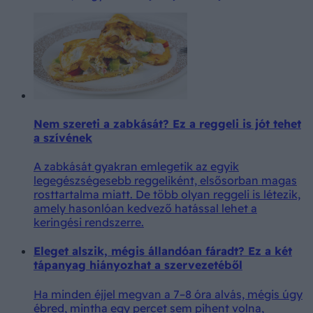
Nem szereti a zabkását? Ez a reggeli is jót tehet
a szívének
A zabkását gyakran emlegetik az egyik
legegészségesebb reggeliként, elsősorban magas
rosttartalma miatt. De több olyan reggeli is létezik,
amely hasonlóan kedvező hatással lehet a
keringési rendszerre.
Eleget alszik, mégis állandóan fáradt? Ez a két
tápanyag hiányozhat a szervezetéből
Ha minden éjjel megvan a 7–8 óra alvás, mégis úgy
ébred, mintha egy percet sem pihent volna,