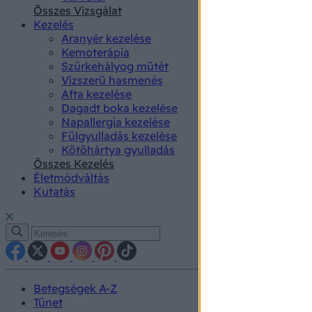
authenti
Összes Vizsgálat
Kezelés
Aranyér kezelése
Kemoterápia
Szürkehályog műtét
Vízszerű hasmenés
Afta kezelése
Dagadt boka kezelése
Napallergia kezelése
Fülgyulladás kezelése
Kötőhártya gyulladás
Összes Kezelés
Életmódváltás
Kutatás
Betegségek A-Z
Tünet