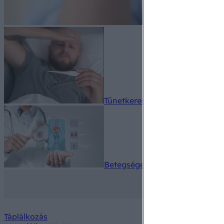
Tünetkereső
Betegségek A-Z
Táplálkozás