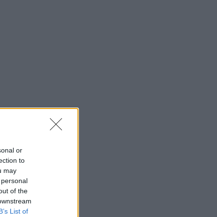
sonal or
ection to
ou may
 personal
out of the
 downstream
B’s List of