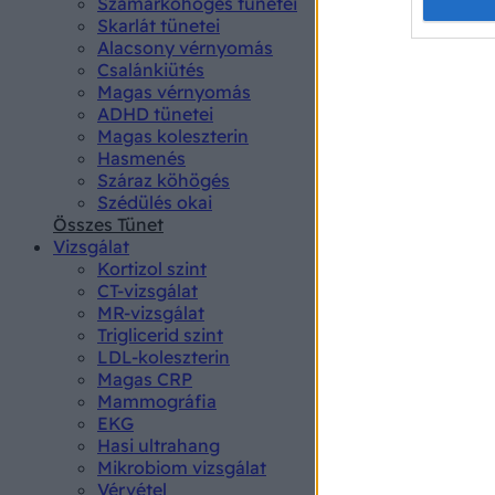
Opted 
Szamárköhögés tünetei
Skarlát tünetei
Alacsony vérnyomás
Google 
Csalánkiütés
Magas vérnyomás
I want t
ADHD tünetei
web or d
Magas koleszterin
Hasmenés
I want t
Száraz köhögés
purpose
Szédülés okai
Összes Tünet
I want 
Vizsgálat
Kortizol szint
I want t
CT-vizsgálat
web or d
MR-vizsgálat
Triglicerid szint
LDL-koleszterin
I want t
Magas CRP
or app.
Mammográfia
EKG
I want t
Hasi ultrahang
Mikrobiom vizsgálat
I want t
Vérvétel