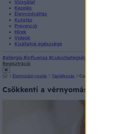
Vizsgálat
Kezelés
Életmódváltás
Kutatás
Prevenció
Hírek
Videók
Kisállatok egészsége
#allergia
#influenza
#cukorbetegség
#orvosmeteorológi
Regisztráció
Életmódorvoslás
Táplálkozás
Csökkenti a vérnyomást az 
Csökkenti a vérnyomást az édes rág