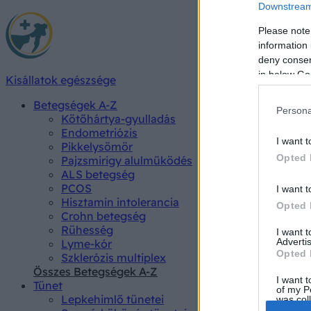
Downstream 
Please note
information 
deny consent
in below Go
Kisállatok egészsége
Betegségek A-Z
Persona
Kötőhártya-gyulladás
Endometriózis
I want t
Pikkelysömör
Opted 
Pajzsmirigy alulműködés
ALS betegség
PCOS
I want t
Hisztamin intolerancia
Opted 
Crohn betegség
Rühesség
I want 
Advertis
Lyme-kór
Opted 
Szklerózis multiplex
Összes Betegségek A-Z
I want t
Tünet
of my P
Lepkehimlő tünetei
was col