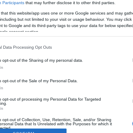
Participants
that may further disclose it to other third parties.
 that this website/app uses one or more Google services and may gath
including but not limited to your visit or usage behaviour. You may click 
 to Google and its third-party tags to use your data for below specifi
ogle consent section.
l Data Processing Opt Outs
o opt-out of the Sharing of my personal data.
In
o opt-out of the Sale of my Personal Data.
In
to opt-out of processing my Personal Data for Targeted
ing.
In
o opt-out of Collection, Use, Retention, Sale, and/or Sharing
ersonal Data that Is Unrelated with the Purposes for which it
lected.