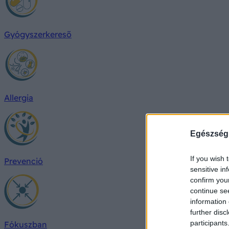
Gyógyszerkereső
Allergia
Egészség
If you wish 
Prevenció
sensitive in
confirm you
continue se
information 
further disc
participants
Fókuszban