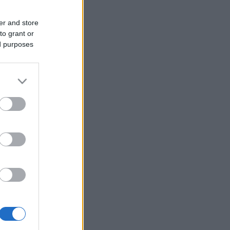
er and store
to grant or
ed purposes