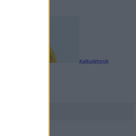
rkereső
Kalkulátorok