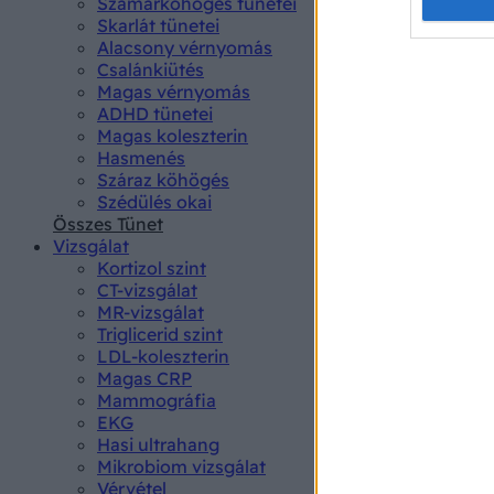
Opted 
Szamárköhögés tünetei
Skarlát tünetei
Alacsony vérnyomás
Google 
Csalánkiütés
Magas vérnyomás
I want t
ADHD tünetei
web or d
Magas koleszterin
Hasmenés
I want t
Száraz köhögés
purpose
Szédülés okai
Összes Tünet
I want 
Vizsgálat
Kortizol szint
I want t
CT-vizsgálat
web or d
MR-vizsgálat
Triglicerid szint
LDL-koleszterin
I want t
Magas CRP
or app.
Mammográfia
EKG
I want t
Hasi ultrahang
Mikrobiom vizsgálat
I want t
Vérvétel