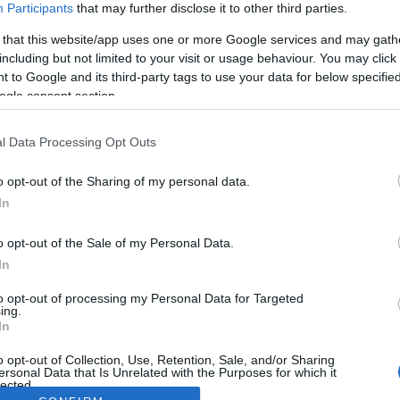
Participants
that may further disclose it to other third parties.
 that this website/app uses one or more Google services and may gath
including but not limited to your visit or usage behaviour. You may click 
 to Google and its third-party tags to use your data for below specifi
ogle consent section.
l Data Processing Opt Outs
o opt-out of the Sharing of my personal data.
In
o opt-out of the Sale of my Personal Data.
In
to opt-out of processing my Personal Data for Targeted
ing.
In
o opt-out of Collection, Use, Retention, Sale, and/or Sharing
ersonal Data that Is Unrelated with the Purposes for which it
lected.