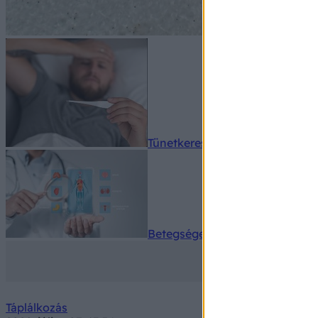
Tünetkereső
Betegségek A-Z
Táplálkozás