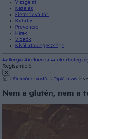
Vizsgálat
Kezelés
Életmódváltás
Kutatás
Prevenció
Hírek
Videók
Kisállatok egészsége
#allergia
#influenza
#cukorbetegség
#orvosmeteorológi
Regisztráció
Életmódorvoslás
Táplálkozás
Nem a glutén, nem a tej: ez
Nem a glutén, nem a tej: ez a legro