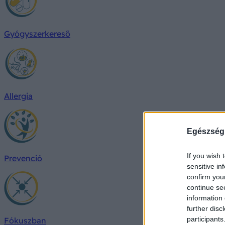
Gyógyszerkereső
Allergia
Egészség
If you wish 
Prevenció
sensitive in
confirm you
continue se
information 
further disc
participants
Fókuszban