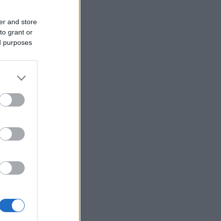
er and store
to grant or
ed purposes