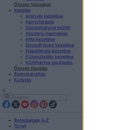
authenti
Összes Vizsgálat
Kezelés
Aranyér kezelése
Kemoterápia
Szürkehályog műtét
Vízszerű hasmenés
Afta kezelése
Dagadt boka kezelése
Napallergia kezelése
Fülgyulladás kezelése
Kötőhártya gyulladás
Összes Kezelés
Életmódváltás
Kutatás
Betegségek A-Z
Tünet