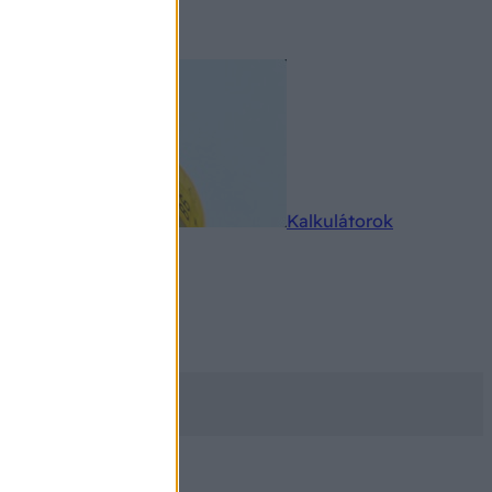
rkereső
Kalkulátorok