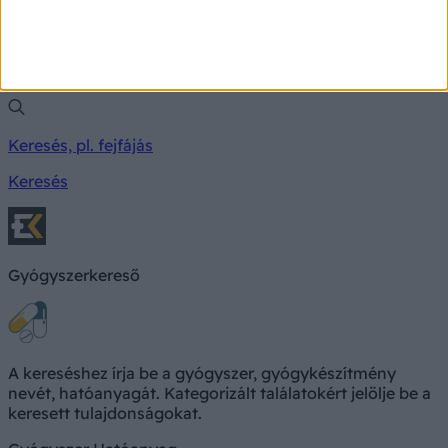
Milyen betegségre utalhatnak a tünetei?
Keresés, pl. fejfájás
Keresés
Gyógyszerkereső
A kereséshez írja be a gyógyszer, gyógykészítmény
nevét, hatóanyagát. Kategorizált találatokért jelölje be a
keresett tulajdonságokat.