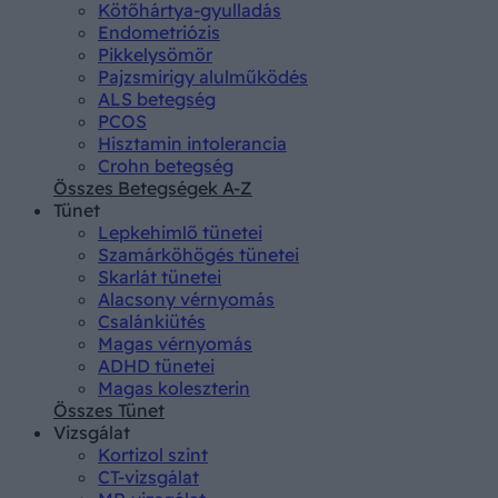
Kötőhártya-gyulladás
Endometriózis
Pikkelysömör
Pajzsmirigy alulműködés
ALS betegség
PCOS
Hisztamin intolerancia
Crohn betegség
Összes Betegségek A-Z
Tünet
Lepkehimlő tünetei
Szamárköhögés tünetei
Skarlát tünetei
Alacsony vérnyomás
Csalánkiütés
Magas vérnyomás
ADHD tünetei
Magas koleszterin
Összes Tünet
Vizsgálat
Kortizol szint
CT-vizsgálat