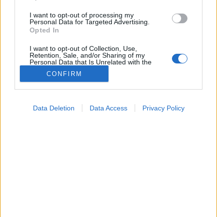
I want to opt-out of processing my
Personal Data for Targeted Advertising.
Opted In
I want to opt-out of Collection, Use,
Retention, Sale, and/or Sharing of my
Personal Data that Is Unrelated with the
Purposes for which it was collected.
CONFIRM
Opted Out
Testmozgás
Google consents
2026. május 24. 18:24
Data Deletion
Data Access
Privacy Policy
I want to allow Google to enable storage
Megosztás
Küldés
Küldés Messengeren
related to advertising like cookies on web or
device identifiers in apps.
Tomanóczy Andrea
I want to allow my user data to be sent to
szerkesztő
Google for online advertising purposes.
I want to allow Google to send me
Ön mennyi ideig tudja tartani a planket?
personalized advertising.
I want to allow Google to enable storage