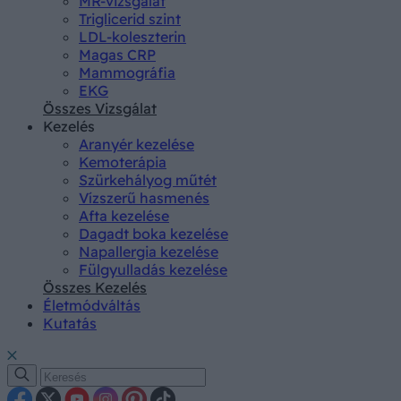
MR-vizsgálat
Triglicerid szint
LDL-koleszterin
Magas CRP
Mammográfia
EKG
Összes Vizsgálat
Kezelés
Aranyér kezelése
Kemoterápia
Szürkehályog műtét
Vízszerű hasmenés
Afta kezelése
Dagadt boka kezelése
Napallergia kezelése
Fülgyulladás kezelése
Összes Kezelés
Életmódváltás
Kutatás