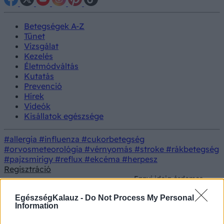
Betegségek A-Z
Tünet
Vizsgálat
Kezelés
Életmódváltás
Kutatás
Prevenció
Hírek
Videók
Kisállatok egészsége
#allergia
#influenza
#cukorbetegség
#orvosmeteorológia
#vérnyomás
#stroke
#rákbetegség
#pajzsmirigy
#reflux
#ekcéma
#herpesz
Regisztráció
Ennyi ideig érdemes
kitartani a planket
Életmódorvoslás
Testmozgás
edzettségi szinttől
EgészségKalauz -
Do Not Process My Personal
függően
Information