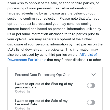
Ennyi ideig érdemes kitartani a
If you wish to opt-out of the sale, sharing to third parties, or
planket edzettségi szinttől függően
processing of your personal or sensitive information for
targeted advertising by us, please use the below opt-out
section to confirm your selection. Please note that after your
opt-out request is processed you may continue seeing
interest-based ads based on personal information utilized by
us or personal information disclosed to third parties prior to
your opt-out. You may separately opt-out of the further
disclosure of your personal information by third parties on the
IAB’s list of downstream participants. This information may
also be disclosed by us to third parties on the
IAB’s List of
Downstream Participants
that may further disclose it to other
third parties.
Please note that this website/app uses one or more Google
Personal Data Processing Opt Outs
services and may gather and store information including but
not limited to your visit or usage behaviour. You may click to
I want to opt-out of the Sharing of my
personal data.
grant or deny consent to Google and its third-party tags to
Opted In
use your data for below specified purposes in below Google
consent section.
I want to opt-out of the Sale of my
Personal Data.
Opted In