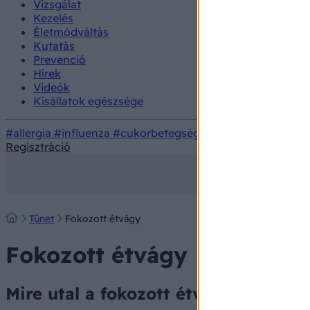
Vizsgálat
Kezelés
Életmódváltás
Kutatás
Prevenció
Hírek
Videók
Kisállatok egészsége
#allergia
#influenza
#cukorbetegség
#orvosmeteorológi
Regisztráció
Tünet
Fokozott étvágy
Fokozott étvágy
Mire utal a fokozott étvágy?