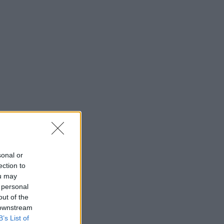
sonal or
ection to
ou may
 personal
out of the
 downstream
B’s List of