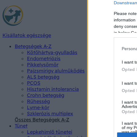
Downstream 
Please note
information 
deny consent
in below Go
Kisállatok egészsége
Betegségek A-Z
Persona
Kötőhártya-gyulladás
Endometriózis
I want t
Pikkelysömör
Opted 
Pajzsmirigy alulműködés
ALS betegség
PCOS
I want t
Hisztamin intolerancia
Opted 
Crohn betegség
Rühesség
I want 
Advertis
Lyme-kór
Opted 
Szklerózis multiplex
Összes Betegségek A-Z
I want t
Tünet
of my P
Lepkehimlő tünetei
was col