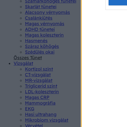
Opted 
Szamárköhögés tünetei
Skarlát tünetei
Alacsony vérnyomás
Google 
Csalánkiütés
Magas vérnyomás
I want t
ADHD tünetei
web or d
Magas koleszterin
Hasmenés
I want t
Száraz köhögés
purpose
Szédülés okai
Összes Tünet
I want 
Vizsgálat
Kortizol szint
I want t
CT-vizsgálat
web or d
MR-vizsgálat
Triglicerid szint
LDL-koleszterin
I want t
Magas CRP
or app.
Mammográfia
EKG
I want t
Hasi ultrahang
Mikrobiom vizsgálat
I want t
Vérvétel