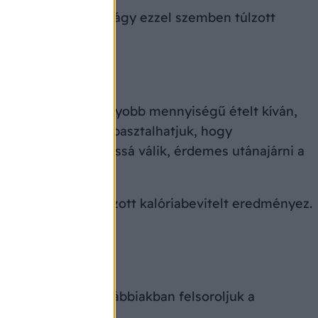
sége. A fokozott étvágy ezzel szemben túlzott
gyakrabban vagy nagyobb mennyiségű ételt kíván,
ént mindannyian tapasztalhatjuk, hogy
 ez az állapot tartóssá válik, érdemes utánajárni a
tán sem, ami fokozott kalóriabevitelt eredményez.
kkel is.
s jelezhet. Az alábbiakban felsoroljuk a