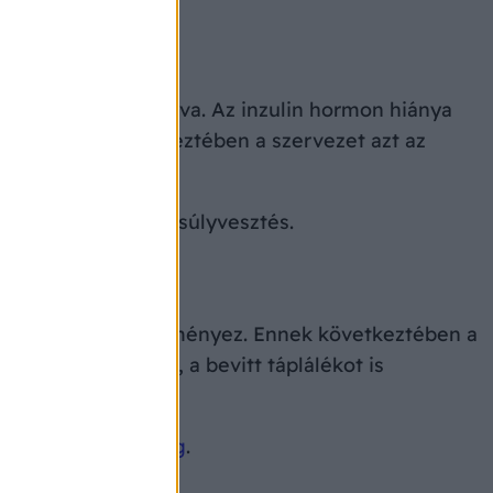
felelően kontrollálva. Az inzulin hormon hiánya
shez. Ennek következtében a szervezet azt az
ás
, nem szándékos súlyvesztés.
felhasználást eredményez. Ennek következtében a
agcsere gyorsabb, a bevitt táplálékot is
geség
,
álmatlanság
.