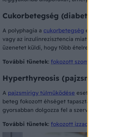
Cukorbetegség (diabetes mellitus)
A polyphagia a
cukorbetegség
egyik klasszikus tü
vagy az inzulinrezisztencia miatt a sejtek nem ké
üzenetet küldi, hogy több ételre van szüksége, an
További tünetek
:
fokozott szomjúság
(polydipsia)
Hyperthyreosis (pajzsmirigy túlmű
A
pajzsmirigy túlműködése
esetén a szervezet an
beteg fokozott éhséget tapasztal, hogy kielégítse
gyorsabban dolgozza fel a szervezet.
További tünetek
:
fokozott izzadás
,
gyors pulzus
,
i