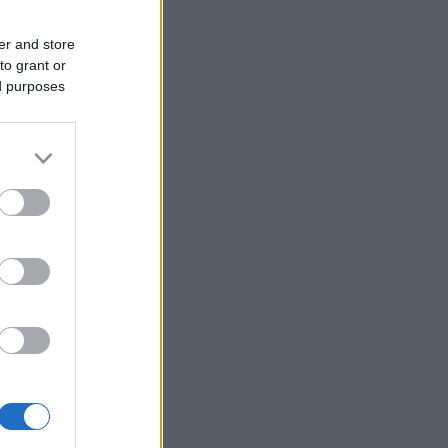
er and store
to grant or
ed purposes