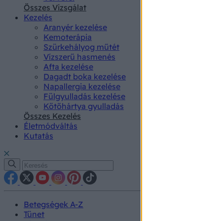
authenti
Összes Vizsgálat
Kezelés
Aranyér kezelése
Kemoterápia
Szürkehályog műtét
Vízszerű hasmenés
Afta kezelése
Dagadt boka kezelése
Napallergia kezelése
Fülgyulladás kezelése
Kötőhártya gyulladás
Összes Kezelés
Életmódváltás
Kutatás
Betegségek A-Z
Tünet