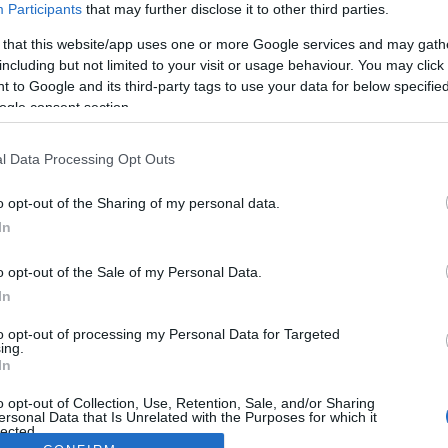
Participants
that may further disclose it to other third parties.
 that this website/app uses one or more Google services and may gath
including but not limited to your visit or usage behaviour. You may click 
 to Google and its third-party tags to use your data for below specifi
ogle consent section.
l Data Processing Opt Outs
o opt-out of the Sharing of my personal data.
In
o opt-out of the Sale of my Personal Data.
In
to opt-out of processing my Personal Data for Targeted
ing.
In
o opt-out of Collection, Use, Retention, Sale, and/or Sharing
ersonal Data that Is Unrelated with the Purposes for which it
lected.