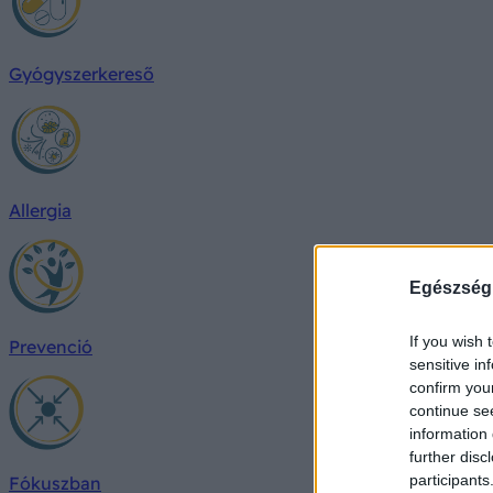
Gyógyszerkereső
Allergia
Egészség
If you wish 
Prevenció
sensitive in
confirm you
continue se
information 
further disc
participants
Fókuszban