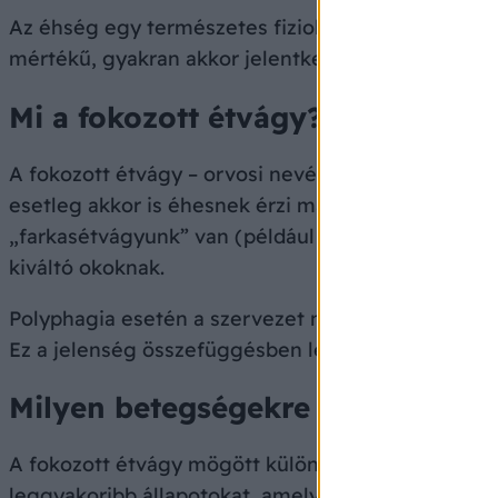
Az éhség egy természetes fiziológiai jelzés, amely
mértékű, gyakran akkor jelentkezik, amikor a test 
Mi a fokozott étvágy?
A fokozott étvágy – orvosi nevén
hiperorexia
vag
esetleg akkor is éhesnek érzi magát, amikor a sz
„farkasétvágyunk” van (például
testmozgás
után,
kiváltó okoknak.
Polyphagia esetén a szervezet nem érzi magát jól
Ez a jelenség összefüggésben lehet anyagcsere- va
Milyen betegségekre utalhat a fo
A fokozott étvágy mögött különböző okok húzódhat
leggyakoribb állapotokat, amelyek polyphagiával j