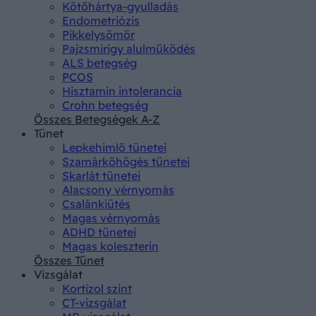
Kötőhártya-gyulladás
Endometriózis
Pikkelysömör
Pajzsmirigy alulműködés
ALS betegség
PCOS
Hisztamin intolerancia
Crohn betegség
Összes Betegségek A-Z
Tünet
Lepkehimlő tünetei
Szamárköhögés tünetei
Skarlát tünetei
Alacsony vérnyomás
Csalánkiütés
Magas vérnyomás
ADHD tünetei
Magas koleszterin
Összes Tünet
Vizsgálat
Kortizol szint
CT-vizsgálat