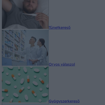
Tünetkereső
Orvos válaszol
Gyógyszerkereső