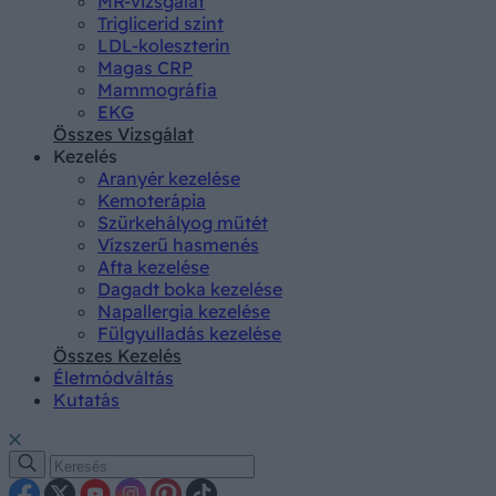
MR-vizsgálat
Triglicerid szint
LDL-koleszterin
Magas CRP
Mammográfia
EKG
Összes Vizsgálat
Kezelés
Aranyér kezelése
Kemoterápia
Szürkehályog műtét
Vízszerű hasmenés
Afta kezelése
Dagadt boka kezelése
Napallergia kezelése
Fülgyulladás kezelése
Összes Kezelés
Életmódváltás
Kutatás