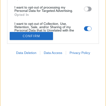
I want to opt-out of processing my
Personal Data for Targeted Advertising.
Opted In
I want to opt-out of Collection, Use,
Retention, Sale, and/or Sharing of my
Personal Data that Is Unrelated with the
Purposes for which it was collected.
Tünet
CONFIRM
Opted Out
2025. április 08. 23:36
Módosítva: 2026. április 27. 11:45
Google consents
Megosztás
Küldés
Küldés Messengeren
Data Deletion
Data Access
Privacy Policy
I want to allow Google to enable storage
related to advertising like cookies on web or
Papp Tímea
device identifiers in apps.
főszerkesztő
I want to allow my user data to be sent to
Google for online advertising purposes.
A görcsroham a test izmainak hirtelen és akaratlan
I want to allow Google to send me
összehúzódásával járó esemény, amelyet az agyban
personalized advertising.
kialakuló rendellenes elektromos aktivitás vált ki.
I want to allow Google to enable storage