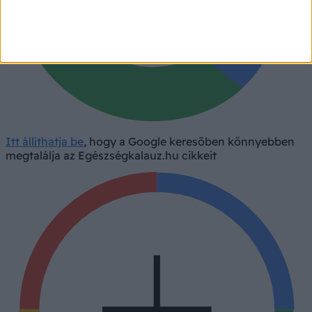
Itt állíthatja be
, hogy a Google keresőben könnyebben
megtalálja az Egészségkalauz.hu cikkeit