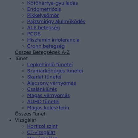
Kötőhártya-gyulladás
Endometriózis
Pikkelysömör
Pajzsmirigy alulműködés
ALS betegség
PCOS
Hisztamin intolerancia
Crohn betegség
Összes Betegségek A-Z
Tünet
Lepkehimlő tünetei
Szamárköhögés tünetei
Skarlát tünetei
Alacsony vérnyomás
Csalánkiütés
Magas vérnyomás
ADHD tünetei
Magas koleszterin
Összes Tünet
Vizsgálat
Kortizol szint
CT-vizsgálat