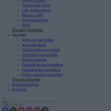
MR-vizsgálat
Triglicerid szint
LDL-koleszterin
Magas CRP
Mammográfia
EKG
Összes Vizsgálat
Kezelés
Aranyér kezelése
Kemoterápia
Szürkehályog műtét
Vízszerű hasmenés
Afta kezelése
Dagadt boka kezelése
Napallergia kezelése
Fülgyulladás kezelése
Összes Kezelés
Életmódváltás
Kutatás