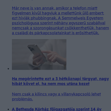
Már neve is van annak, amikor a telefon miatt
figyelmen kívül hagyjuk a mellettünk ülő embert:
ezt hívják phubbingnak. A Semmelweis Egyetem
pszichológusa szerint néhány egyszerű szabállyal
nemcsak a szorongásunkat csökkenthetjük, hanem
a családi és párkapcsolatainkat is erősíthetjük.
Ha megérintette ezt a 3 hétköznapi tárgyat, nagy
hibát követ el, ha nem mos utána kezet
Nem csak a kilincs vagy a villanykapcsoló lehet
problémás.
A Bethesda Kórház főigazgatója szerint 14 év