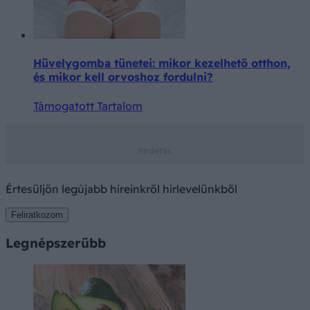
Hüvelygomba tünetei: mikor kezelhető otthon,
és mikor kell orvoshoz fordulni?
Támogatott Tartalom
Értesüljön legújabb híreinkről hírlevelünkből
Feliratkozom
Legnépszerűbb