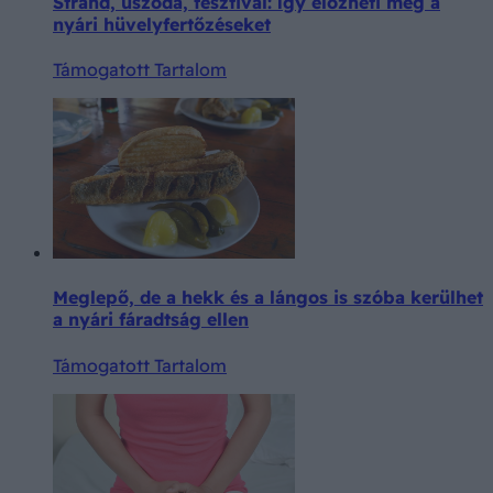
Strand, uszoda, fesztivál: így előzheti meg a
nyári hüvelyfertőzéseket
Támogatott Tartalom
Meglepő, de a hekk és a lángos is szóba kerülhet
a nyári fáradtság ellen
Támogatott Tartalom