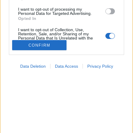
I want to opt-out of processing my
Personal Data for Targeted Advertising.
Opted In
I want to opt-out of Collection, Use,
Retention, Sale, and/or Sharing of my
Personal Data that Is Unrelated with the
Purposes for which it was collected.
CONFIRM
Opted Out
Google consents
Táplálkozás
Data Deletion
Data Access
Privacy Policy
2026. június 02. 13:54
I want to allow Google to enable storage
Megosztás
Küldés
Küldés Messengeren
related to advertising like cookies on web or
device identifiers in apps.
Tomanóczy Andrea
I want to allow my user data to be sent to
szerkesztő
Google for online advertising purposes.
I want to allow Google to send me
personalized advertising.
Sokan nagy mennyiségben fogyasztják ezeket az
italokat.
I want to allow Google to enable storage