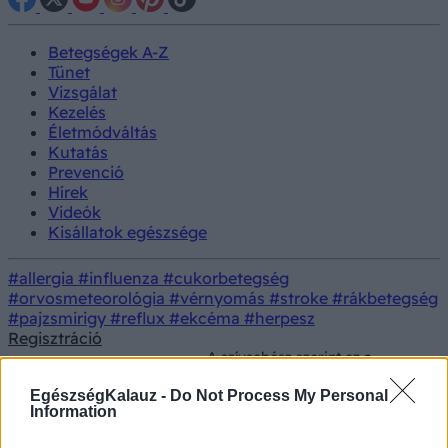
Betegségek A-Z
Tünet
Vizsgálat
Kezelés
Életmódváltás
Kutatás
Prevenció
Hírek
Videók
Kisállatok egészsége
#allergia
#influenza
#cukorbetegség
#orvosmeteorológia
#vérnyomás
#stroke
#rákbetegség
#pajzsmirigy
#reflux
#ekcéma
#herpesz
Regisztráció
A szívsebész szerint ez a
Életmód
Táplálkozás
„folyékony halál” – Kerülje el
messziről ezt a népszerű italt!
EgészségKalauz -
Do Not Process My Personal
Information
A szívsebész szerint ez a