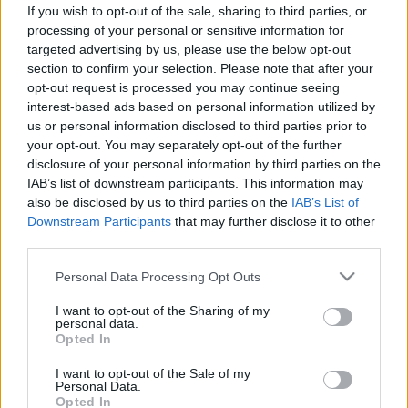
„folyékony halál” – Kerülje el
If you wish to opt-out of the sale, sharing to third parties, or
processing of your personal or sensitive information for
messziről ezt a népszerű italt!
targeted advertising by us, please use the below opt-out
section to confirm your selection. Please note that after your
opt-out request is processed you may continue seeing
interest-based ads based on personal information utilized by
us or personal information disclosed to third parties prior to
your opt-out. You may separately opt-out of the further
disclosure of your personal information by third parties on the
IAB’s list of downstream participants. This information may
also be disclosed by us to third parties on the
IAB’s List of
Downstream Participants
that may further disclose it to other
third parties.
Please note that this website/app uses one or more Google
Personal Data Processing Opt Outs
services and may gather and store information including but
not limited to your visit or usage behaviour. You may click to
I want to opt-out of the Sharing of my
personal data.
grant or deny consent to Google and its third-party tags to
Opted In
use your data for below specified purposes in below Google
consent section.
I want to opt-out of the Sale of my
Personal Data.
Opted In