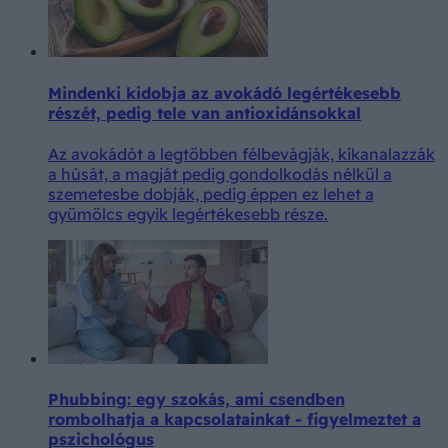
Mindenki kidobja az avokádó legértékesebb
részét, pedig tele van antioxidánsokkal
Az avokádót a legtöbben félbevágják, kikanalazzák
a húsát, a magját pedig gondolkodás nélkül a
szemetesbe dobják, pedig éppen ez lehet a
gyümölcs egyik legértékesebb része.
Phubbing: egy szokás, ami csendben
rombolhatja a kapcsolatainkat - figyelmeztet a
pszichológus