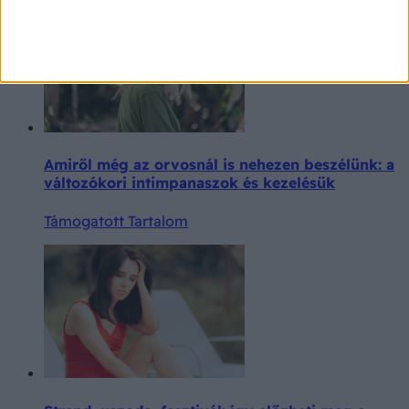
Amiről még az orvosnál is nehezen beszélünk: a
változókori intimpanaszok és kezelésük
Támogatott Tartalom