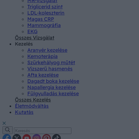
MR-vizsgálat
Triglicerid szint
LDL-koleszterin
Magas CRP
Mammográfia
EKG
Összes Vizsgálat
Kezelés
Aranyér kezelése
Kemoterápia
Szürkehályog műtét
Vízszerű hasmenés
Afta kezelése
Dagadt boka kezelése
Napallergia kezelése
Fülgyulladás kezelése
Összes Kezelés
Életmódváltás
Kutatás