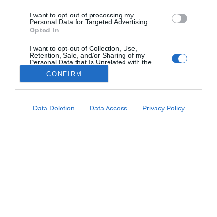
I want to opt-out of processing my
Personal Data for Targeted Advertising.
Opted In
I want to opt-out of Collection, Use,
Retention, Sale, and/or Sharing of my
Personal Data that Is Unrelated with the
Purposes for which it was collected.
CONFIRM
Opted Out
Google consents
Data Deletion
Data Access
Privacy Policy
Táplálkozás
I want to allow Google to enable storage
2026. április 25. 06:14
related to advertising like cookies on web or
Megosztás
Küldés
Küldés Messengeren
device identifiers in apps.
I want to allow my user data to be sent to
PTA
Google for online advertising purposes.
szerző
I want to allow Google to send me
personalized advertising.
Mennyi víz kell valójában a vesék egészségéhez?
I want to allow Google to enable storage