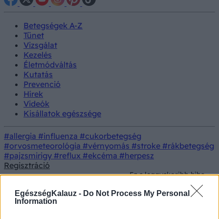
Betegségek A-Z
Tünet
Vizsgálat
Kezelés
Életmódváltás
Kutatás
Prevenció
Hírek
Videók
Kisállatok egészsége
#allergia
#influenza
#cukorbetegség
#orvosmeteorológia
#vérnyomás
#stroke
#rákbetegség
#pajzsmirigy
#reflux
#ekcéma
#herpesz
Regisztráció
Ez a leggyakoribb hiba
vízivás közben – a
Életmódorvoslás
Táplálkozás
veséi fizetnek meg
EgészségKalauz -
Do Not Process My Personal
érte!
Information