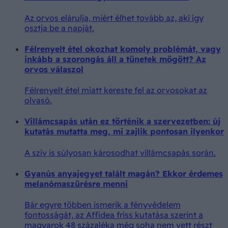
Az orvos elárulja, miért élhet tovább az, aki így
osztja be a napját.
Félrenyelt étel okozhat komoly problémát, vagy
inkább a szorongás áll a tünetek mögött? Az
orvos válaszol
Félrenyelt étel miatt kereste fel az orvosokat az
olvasó.
Villámcsapás után ez történik a szervezetben: új
kutatás mutatta meg, mi zajlik pontosan ilyenkor
A szív is súlyosan károsodhat villámcsapás során.
Gyanús anyajegyet talált magán? Ekkor érdemes
melanómaszűrésre menni
Bár egyre többen ismerik a fényvédelem
fontosságát, az Affidea friss kutatása szerint a
magyarok 48 százaléka még soha nem vett részt