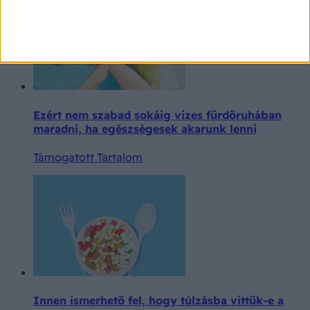
Ezért nem szabad sokáig vizes fürdőruhában
maradni, ha egészségesek akarunk lenni
Támogatott Tartalom
Innen ismerhető fel, hogy túlzásba vittük-e a