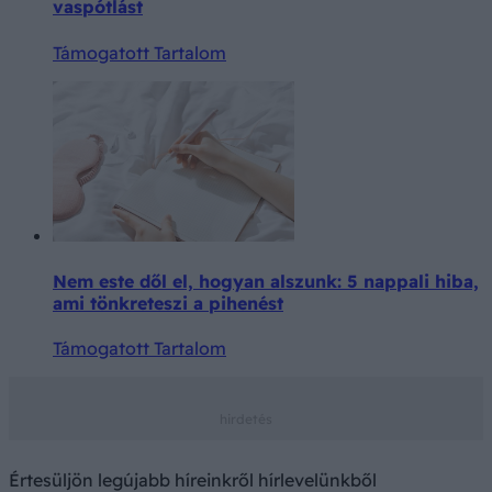
vaspótlást
Támogatott Tartalom
Nem este dől el, hogyan alszunk: 5 nappali hiba,
ami tönkreteszi a pihenést
Támogatott Tartalom
Értesüljön legújabb híreinkről hírlevelünkből