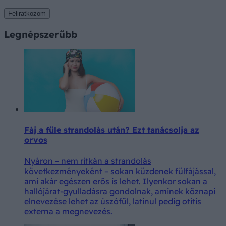
Feliratkozom
Legnépszerűbb
Fáj a füle strandolás után? Ezt tanácsolja az
orvos
Nyáron – nem ritkán a strandolás
következményeként – sokan küzdenek fülfájással,
ami akár egészen erős is lehet. Ilyenkor sokan a
hallójárat-gyulladásra gondolnak, aminek köznapi
elnevezése lehet az úszófül, latinul pedig otitis
externa a megnevezés.