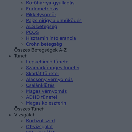
Kötőhártya-gyulladás
Endometriózis
Pikkelysömör
Pajzsmirigy alulműködés
ALS betegség
PCOS
Hisztamin intolerancia
Crohn betegség
Összes Betegségek A-Z
Tünet
Lepkehimlő tünetei
Szamárköhögés tünetei
Skarlát tünetei
Alacsony vérnyomás
Csalánkiütés
Magas vérnyomás
ADHD tünetei
Magas koleszterin
Összes Tünet
Vizsgálat
Kortizol szint
CT-vizsgálat