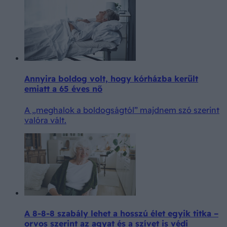
Annyira boldog volt, hogy kórházba került
emiatt a 65 éves nő
A „meghalok a boldogságtól” majdnem szó szerint
valóra vált.
A 8-8-8 szabály lehet a hosszú élet egyik titka –
orvos szerint az agyat és a szívet is védi