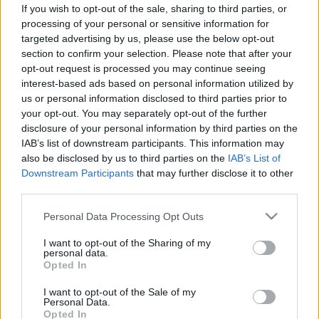
Ez a leggyakoribb hiba vízivás
If you wish to opt-out of the sale, sharing to third parties, or
közben – a veséi fizetnek meg
processing of your personal or sensitive information for
targeted advertising by us, please use the below opt-out
érte!
section to confirm your selection. Please note that after your
opt-out request is processed you may continue seeing
interest-based ads based on personal information utilized by
us or personal information disclosed to third parties prior to
your opt-out. You may separately opt-out of the further
disclosure of your personal information by third parties on the
IAB’s list of downstream participants. This information may
also be disclosed by us to third parties on the
IAB’s List of
Downstream Participants
that may further disclose it to other
third parties.
Please note that this website/app uses one or more Google
Personal Data Processing Opt Outs
services and may gather and store information including but
not limited to your visit or usage behaviour. You may click to
I want to opt-out of the Sharing of my
personal data.
grant or deny consent to Google and its third-party tags to
Opted In
use your data for below specified purposes in below Google
consent section.
I want to opt-out of the Sale of my
Personal Data.
Opted In