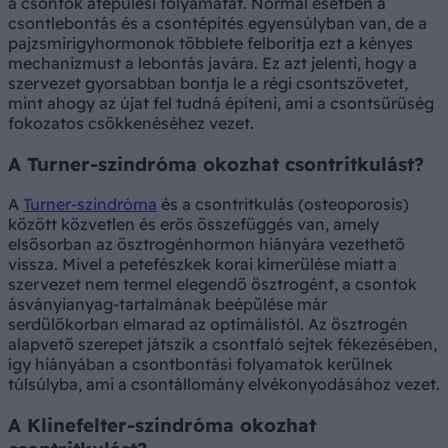
a csontok átépülési folyamatát. Normál esetben a
csontlebontás és a csontépítés egyensúlyban van, de a
pajzsmirigyhormonok többlete felborítja ezt a kényes
mechanizmust a lebontás javára. Ez azt jelenti, hogy a
szervezet gyorsabban bontja le a régi csontszövetet,
mint ahogy az újat fel tudná építeni, ami a csontsűrűség
fokozatos csökkenéséhez vezet.
A Turner-szindróma okozhat csontritkulást?
A
Turner-szindróma
és a csontritkulás (osteoporosis)
között közvetlen és erős összefüggés van, amely
elsősorban az ösztrogénhormon hiányára vezethető
vissza. Mivel a petefészkek korai kimerülése miatt a
szervezet nem termel elegendő ösztrogént, a csontok
ásványianyag-tartalmának beépülése már
serdülőkorban elmarad az optimálistól. Az ösztrogén
alapvető szerepet játszik a csontfaló sejtek fékezésében,
így hiányában a csontbontási folyamatok kerülnek
túlsúlyba, ami a csontállomány elvékonyodásához vezet.
A Klinefelter-szindróma okozhat