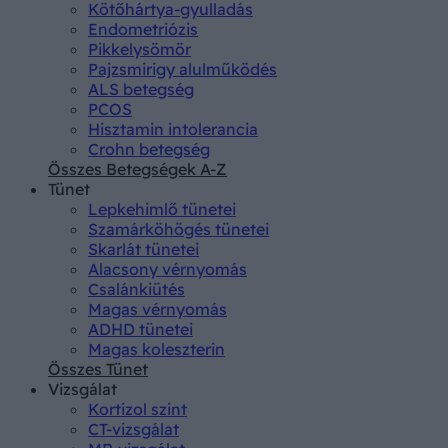
Kötőhártya-gyulladás
Endometriózis
Pikkelysömör
Pajzsmirigy alulműködés
ALS betegség
PCOS
Hisztamin intolerancia
Crohn betegség
Összes Betegségek A-Z
Tünet
Lepkehimlő tünetei
Szamárköhögés tünetei
Skarlát tünetei
Alacsony vérnyomás
Csalánkiütés
Magas vérnyomás
ADHD tünetei
Magas koleszterin
Összes Tünet
Vizsgálat
Kortizol szint
CT-vizsgálat