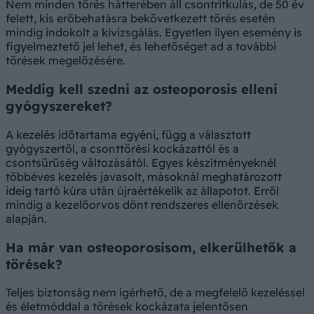
Nem minden törés hátterében áll csontritkulás, de 50 év
felett, kis erőbehatásra bekövetkezett törés esetén
mindig indokolt a kivizsgálás. Egyetlen ilyen esemény is
figyelmeztető jel lehet, és lehetőséget ad a további
törések megelőzésére.
Meddig kell szedni az osteoporosis elleni
gyógyszereket?
A kezelés időtartama egyéni, függ a választott
gyógyszertől, a csonttörési kockázattól és a
csontsűrűség változásától. Egyes készítményeknél
többéves kezelés javasolt, másoknál meghatározott
ideig tartó kúra után újraértékelik az állapotot. Erről
mindig a kezelőorvos dönt rendszeres ellenőrzések
alapján.
Ha már van osteoporosisom, elkerülhetők a
törések?
Teljes biztonság nem ígérhető, de a megfelelő kezeléssel
és életmóddal a törések kockázata jelentősen