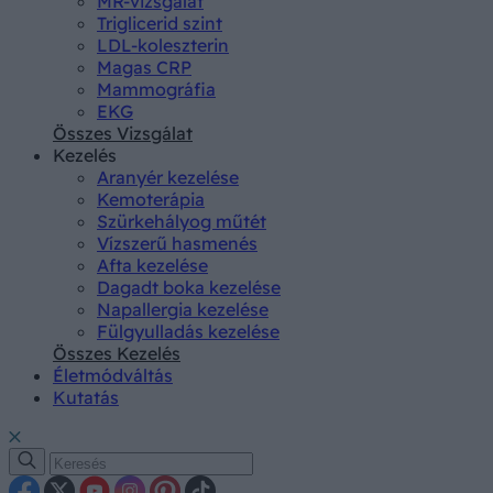
MR-vizsgálat
Triglicerid szint
LDL-koleszterin
Magas CRP
Mammográfia
EKG
Összes Vizsgálat
Kezelés
Aranyér kezelése
Kemoterápia
Szürkehályog műtét
Vízszerű hasmenés
Afta kezelése
Dagadt boka kezelése
Napallergia kezelése
Fülgyulladás kezelése
Összes Kezelés
Életmódváltás
Kutatás