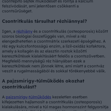
csontépítő sejtek működését és rontja a kalcium
felszívódását, ami jelentősen csökkenti a
csontsűrűséget.
Csontritkulás társulhat rézhiánnyal?
Igen, a
rézhiány
és a csontritkulás (osteoporosis) között
szoros biológiai összefüggés van, mivel a réz
elengedhetetlen a csontmátrix szerkezeti épségéhez. A
réz egy kulcsfontosságú enzim, a lizil-oxidáz kofaktora,
amely a kollagén és az elasztin rostok közötti
keresztkötések kialakításáért felelős a csontszövetben.
Megfelelő mennyiségű réz hiányában ezek a
keresztkötések nem jönnek létre, ami miatt a csontváz
veszít a rugalmasságából és sokkal törékenyebbé válik.
A pajzsmirigy-túlműködés okozhat
csontritkulást?
A
pajzsmirigy-túlműködés
kezeletlen esetben
kifejezetten hajlamosít a csontritkulás (osteoporosis)
kialakulására, mivel a túl magas hormonszint felgyorsítja