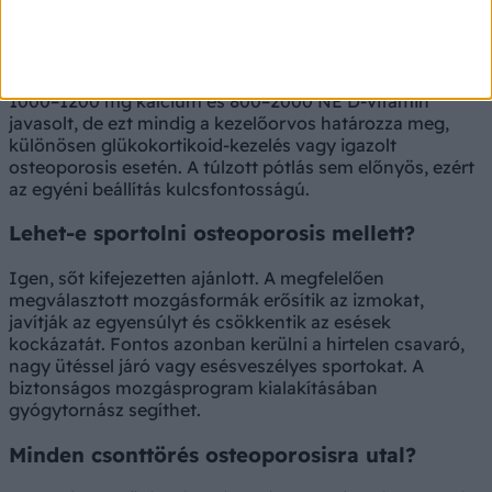
szükség naponta?
Az ajánlott mennyiség életkortól, nemtől és egyéni
kockázattól függ. Általánosságban felnőtteknek napi
1000–1200 mg kalcium és 800–2000 NE D-vitamin
javasolt, de ezt mindig a kezelőorvos határozza meg,
különösen glükokortikoid-kezelés vagy igazolt
osteoporosis esetén. A túlzott pótlás sem előnyös, ezért
az egyéni beállítás kulcsfontosságú.
Lehet-e sportolni osteoporosis mellett?
Igen, sőt kifejezetten ajánlott. A megfelelően
megválasztott mozgásformák erősítik az izmokat,
javítják az egyensúlyt és csökkentik az esések
kockázatát. Fontos azonban kerülni a hirtelen csavaró,
nagy ütéssel járó vagy esésveszélyes sportokat. A
biztonságos mozgásprogram kialakításában
gyógytornász segíthet.
Minden csonttörés osteoporosisra utal?