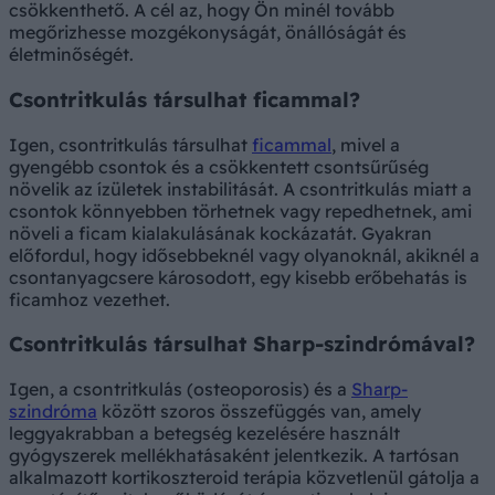
csökkenthető. A cél az, hogy Ön minél tovább
megőrizhesse mozgékonyságát, önállóságát és
életminőségét.
Csontritkulás társulhat ficammal?
Igen, csontritkulás társulhat
ficammal
, mivel a
gyengébb csontok és a csökkentett csontsűrűség
növelik az ízületek instabilitását. A csontritkulás miatt a
csontok könnyebben törhetnek vagy repedhetnek, ami
növeli a ficam kialakulásának kockázatát. Gyakran
előfordul, hogy idősebbeknél vagy olyanoknál, akiknél a
csontanyagcsere károsodott, egy kisebb erőbehatás is
ficamhoz vezethet.
Csontritkulás társulhat Sharp-szindrómával?
Igen, a csontritkulás (osteoporosis) és a
Sharp-
szindróma
között szoros összefüggés van, amely
leggyakrabban a betegség kezelésére használt
gyógyszerek mellékhatásaként jelentkezik. A tartósan
alkalmazott kortikoszteroid terápia közvetlenül gátolja a