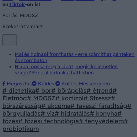
en,
Tiktok
-on is!
Forrás:
MDOSZ
Ezeket látta már?
Mai és holnapi fronthatás - erre számíthat pénteken
és szombaton
Hiába mossa meg a lábát, mégis kellemetlen
szagú? Ezek állhatnak a háttérben
Megosztás
Küldés
Küldés Messengeren
# dietetika
# bor
# bőrápolás
# étrend
#
Életmód
# MDOSZ
# kortizol
# Stressz
#
bőrszárazság
# ekcéma
# tavaszi fáradtság
#
bőrgyulladás
# víz
# hidratálás
# konyha
#
főzés
# főzési technológia
# fényvédelem
#
probiotikum