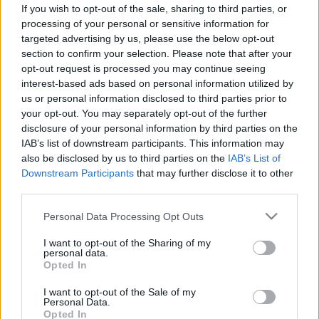
Így támogathatja bőre tavaszi
If you wish to opt-out of the sale, sharing to third parties, or
megújulását étrendjével és
processing of your personal or sensitive information for
targeted advertising by us, please use the below opt-out
életmódjával
section to confirm your selection. Please note that after your
opt-out request is processed you may continue seeing
interest-based ads based on personal information utilized by
us or personal information disclosed to third parties prior to
your opt-out. You may separately opt-out of the further
disclosure of your personal information by third parties on the
IAB’s list of downstream participants. This information may
also be disclosed by us to third parties on the
IAB’s List of
Downstream Participants
that may further disclose it to other
third parties.
Please note that this website/app uses one or more Google
Personal Data Processing Opt Outs
services and may gather and store information including but
not limited to your visit or usage behaviour. You may click to
I want to opt-out of the Sharing of my
personal data.
grant or deny consent to Google and its third-party tags to
Opted In
use your data for below specified purposes in below Google
consent section.
I want to opt-out of the Sale of my
Personal Data.
Opted In