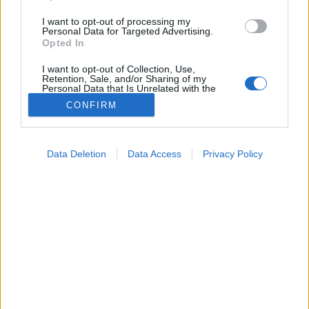
I want to opt-out of processing my
Personal Data for Targeted Advertising.
Opted In
I want to opt-out of Collection, Use,
Retention, Sale, and/or Sharing of my
Personal Data that Is Unrelated with the
Purposes for which it was collected.
CONFIRM
Opted Out
Google consents
Data Deletion
Data Access
Privacy Policy
Dietetika
I want to allow Google to enable storage
2025. május 19. 16:54
related to advertising like cookies on web or
Megosztás
Küldés
Küldés Messengeren
device identifiers in apps.
I want to allow my user data to be sent to
Tomanóczy Andrea
Google for online advertising purposes.
szerkesztő
I want to allow Google to send me
personalized advertising.
Tavaszi bőrápolás belülről.
I want to allow Google to enable storage