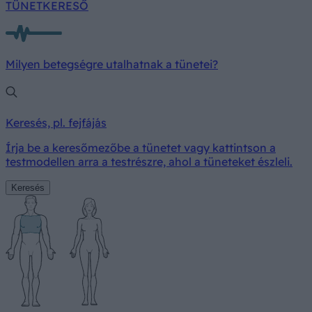
TÜNETKERESŐ
Milyen betegségre utalhatnak a tünetei?
Keresés, pl. fejfájás
Írja be a keresőmezőbe a tünetet vagy kattintson a
testmodellen arra a testrészre, ahol a tüneteket észleli.
Keresés