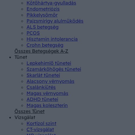
Kötőhártya-gyulladás
Endometriózis
Pikkelysömör
Pajzsmirigy alulműködés
ALS betegség
PCOS
Hisztamin intolerancia
Crohn betegség
Összes Betegségek A-Z
Tünet
Lepkehimlő tünetei
Szamárköhögés tünetei
Skarlát tünetei
Alacsony vérnyomás
Csalánkiütés
Magas vérnyomás
ADHD tünetei
Magas koleszterin
Összes Tünet
Vizsgálat
Kortizol szint
CT-vizsgálat