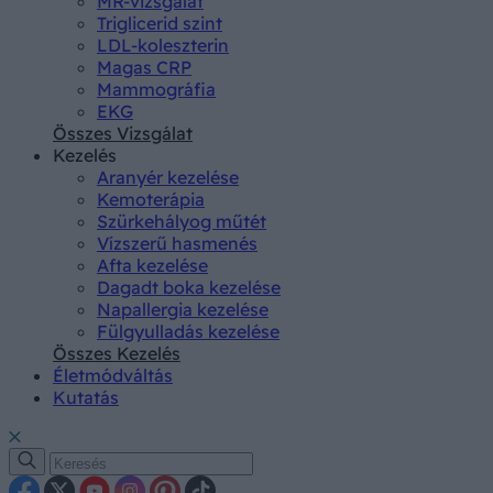
MR-vizsgálat
Triglicerid szint
LDL-koleszterin
Magas CRP
Mammográfia
EKG
Összes Vizsgálat
Kezelés
Aranyér kezelése
Kemoterápia
Szürkehályog műtét
Vízszerű hasmenés
Afta kezelése
Dagadt boka kezelése
Napallergia kezelése
Fülgyulladás kezelése
Összes Kezelés
Életmódváltás
Kutatás