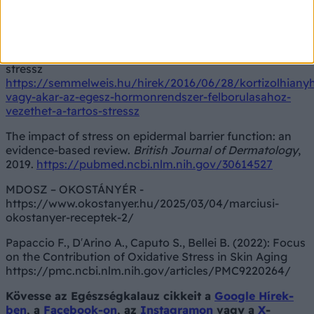
https://www.doki.net/tarsasag/kardiologia_paciens/hir
nid=134808
Semmelweis Egyetem: Kortizolhiányhoz, vagy akár az
egész hormonrendszer felborulásához vezethet a tartós
stressz
https://semmelweis.hu/hirek/2016/06/28/kortizolhiany
vagy-akar-az-egesz-hormonrendszer-felborulasahoz-
vezethet-a-tartos-stressz
The impact of stress on epidermal barrier function: an
evidence-based review.
British Journal of Dermatology
,
2019.
https://pubmed.ncbi.nlm.nih.gov/30614527
MDOSZ – OKOSTÁNYÉR -
https://www.okostanyer.hu/2025/03/04/marciusi-
okostanyer-receptek-2/
Papaccio F., D′Arino A., Caputo S., Bellei B. (2022): Focus
on the Contribution of Oxidative Stress in Skin Aging
https://pmc.ncbi.nlm.nih.gov/articles/PMC9220264/
Kövesse az Egészségkalauz cikkeit a
Google Hírek-
ben
, a
Facebook-on
, az
Instagramon
vagy a
X
-