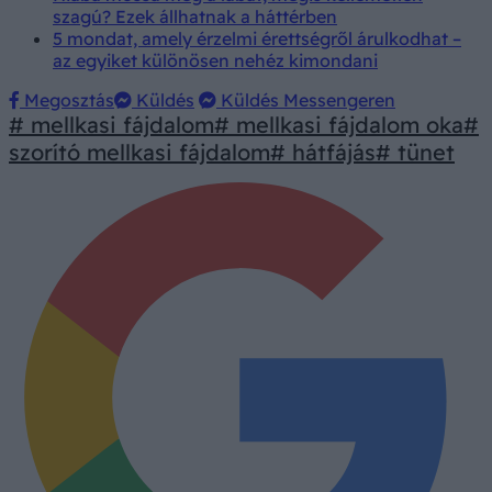
szagú? Ezek állhatnak a háttérben
5 mondat, amely érzelmi érettségről árulkodhat –
az egyiket különösen nehéz kimondani
Megosztás
Küldés
Küldés Messengeren
# mellkasi fájdalom
# mellkasi fájdalom oka
#
szorító mellkasi fájdalom
# hátfájás
# tünet