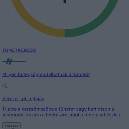
TÜNETKERESŐ
Milyen betegségre utalhatnak a tünetei?
Keresés, pl. fejfájás
Írja be a keresőmezőbe a tünetet vagy kattintson a
testmodellen arra a testrészre, ahol a tüneteket észleli.
Keresés