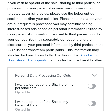
10 súlyos ok, ami a háttérben
If you wish to opt-out of the sale, sharing to third parties, or
állhat
processing of your personal or sensitive information for
targeted advertising by us, please use the below opt-out
section to confirm your selection. Please note that after your
opt-out request is processed you may continue seeing
interest-based ads based on personal information utilized by
us or personal information disclosed to third parties prior to
your opt-out. You may separately opt-out of the further
disclosure of your personal information by third parties on the
IAB’s list of downstream participants. This information may
also be disclosed by us to third parties on the
IAB’s List of
Downstream Participants
that may further disclose it to other
third parties.
Please note that this website/app uses one or more Google
Personal Data Processing Opt Outs
services and may gather and store information including but
not limited to your visit or usage behaviour. You may click to
I want to opt-out of the Sharing of my
personal data.
grant or deny consent to Google and its third-party tags to
Opted In
use your data for below specified purposes in below Google
consent section.
I want to opt-out of the Sale of my
Personal Data.
Opted In