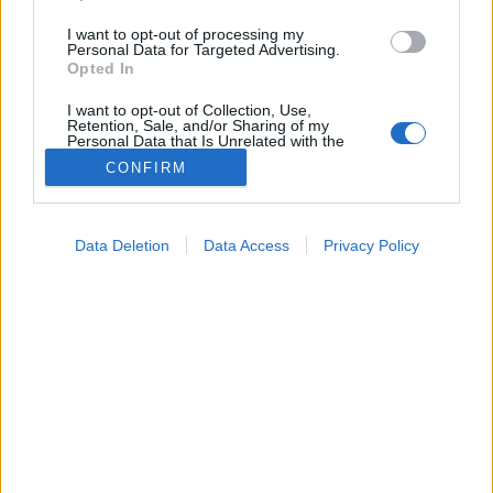
I want to opt-out of processing my
Personal Data for Targeted Advertising.
Opted In
I want to opt-out of Collection, Use,
Retention, Sale, and/or Sharing of my
Personal Data that Is Unrelated with the
Purposes for which it was collected.
CONFIRM
Opted Out
Tünet
Google consents
2026. június 03. 10:54
Data Deletion
Data Access
Privacy Policy
Megosztás
Küldés
Küldés Messengeren
I want to allow Google to enable storage
related to advertising like cookies on web or
device identifiers in apps.
PTA
szerző
I want to allow my user data to be sent to
Google for online advertising purposes.
I want to allow Google to send me
Ezek a hát felső részén és a mellkasban jelentkező
personalized advertising.
fájdalom lehetséges okai.
I want to allow Google to enable storage