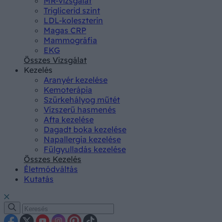
MR-vizsgálat
Triglicerid szint
LDL-koleszterin
Magas CRP
Mammográfia
EKG
Összes Vizsgálat
Kezelés
Aranyér kezelése
Kemoterápia
Szürkehályog műtét
Vízszerű hasmenés
Afta kezelése
Dagadt boka kezelése
Napallergia kezelése
Fülgyulladás kezelése
Összes Kezelés
Életmódváltás
Kutatás