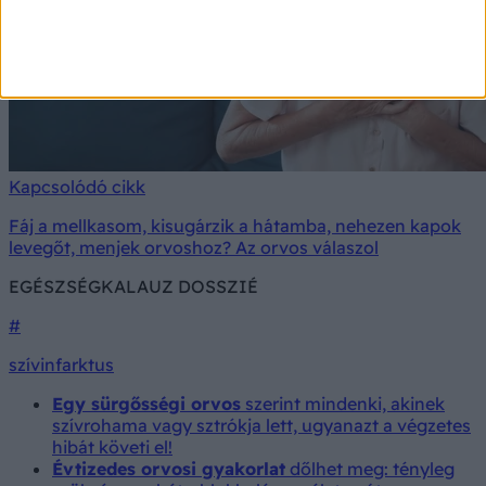
Kapcsolódó cikk
Fáj a mellkasom, kisugárzik a hátamba, nehezen kapok
levegőt, menjek orvoshoz? Az orvos válaszol
EGÉSZSÉGKALAUZ DOSSZIÉ
#
szívinfarktus
Egy sürgősségi orvos
szerint mindenki, akinek
szívrohama vagy sztrókja lett, ugyanazt a végzetes
hibát követi el!
Évtizedes orvosi gyakorlat
dőlhet meg: tényleg