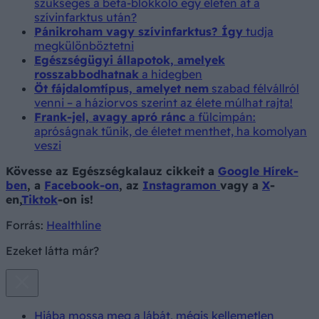
szükséges a béta-blokkoló egy életen át a
szívinfarktus után?
Pánikroham vagy szívinfarktus? Így
tudja
megkülönböztetni
Egészségügyi állapotok, amelyek
rosszabbodhatnak
a hidegben
Öt fájdalomtípus, amelyet nem
szabad félvállról
venni – a háziorvos szerint az élete múlhat rajta!
Frank-jel, avagy apró ránc
a fülcimpán:
apróságnak tűnik, de életet menthet, ha komolyan
veszi
Kövesse az Egészségkalauz cikkeit a
Google Hírek-
ben
, a
Facebook-on
, az
Instagramon
vagy a
X
-
en,
Tiktok
-on is!
Forrás:
Healthline
Ezeket látta már?
Hiába mossa meg a lábát, mégis kellemetlen