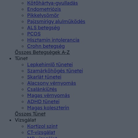
Kötőhártya-gyulladás
Endometriózis
Pikkelysömör
Pajzsmirigy alulműködés
ALS betegség
PCOS
Hisztamin intolerancia
Crohn betegség
Összes Betegségek A-Z
Tünet
Lepkehimlő tünetei
Szamárköhögés tünetei
Skarlát tünetei
Alacsony vérnyomás
Csalánkiütés
Magas vérnyomás
ADHD tünetei
Magas koleszterin
Összes Tünet
Vizsgálat
Kortizol szint
CT-vizsgálat