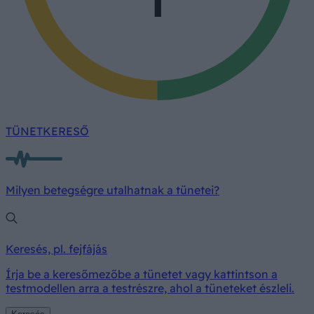
TÜNETKERESŐ
Milyen betegségre utalhatnak a tünetei?
Keresés, pl. fejfájás
Írja be a keresőmezőbe a tünetet vagy kattintson a
testmodellen arra a testrészre, ahol a tüneteket észleli.