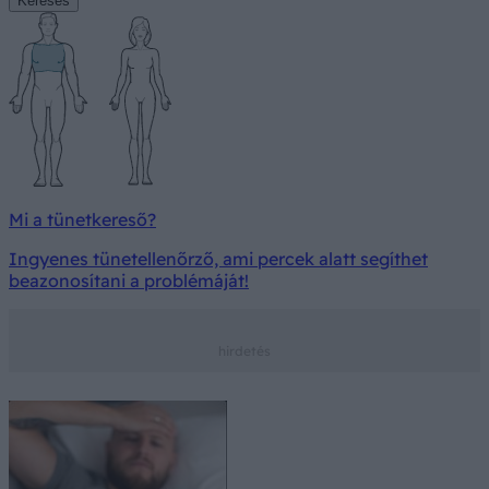
Keresés
Mi a tünetkereső?
Ingyenes tünetellenőrző, ami percek alatt segíthet
beazonosítani a problémáját!