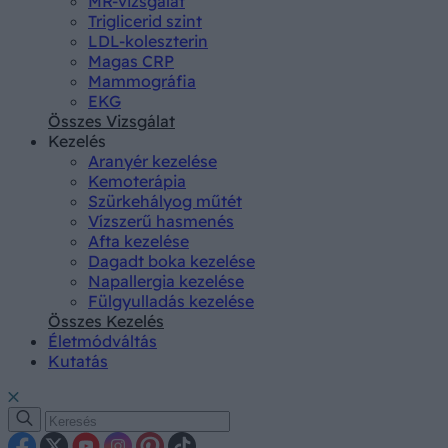
MR-vizsgálat
Triglicerid szint
LDL-koleszterin
Magas CRP
Mammográfia
EKG
Összes Vizsgálat
Kezelés
Aranyér kezelése
Kemoterápia
Szürkehályog műtét
Vízszerű hasmenés
Afta kezelése
Dagadt boka kezelése
Napallergia kezelése
Fülgyulladás kezelése
Összes Kezelés
Életmódváltás
Kutatás