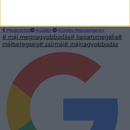
legjobb választás a kánikulában?
Orvosmeteorológia: nem ezt vártuk a
hidegfronttól! Csalóka lesz az átmeneti lehűlés
szombaton
Megosztás
Küldés
Küldés Messengeren
# máj megnagyobbodás
# hepatomegalia
#
májbetegség
# zsírmáj
# májnagyobbodás