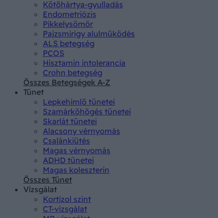
Kötőhártya-gyulladás
Endometriózis
Pikkelysömör
Pajzsmirigy alulműködés
ALS betegség
PCOS
Hisztamin intolerancia
Crohn betegség
Összes Betegségek A-Z
Tünet
Lepkehimlő tünetei
Szamárköhögés tünetei
Skarlát tünetei
Alacsony vérnyomás
Csalánkiütés
Magas vérnyomás
ADHD tünetei
Magas koleszterin
Összes Tünet
Vizsgálat
Kortizol szint
CT-vizsgálat