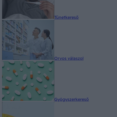
Tünetkereső
Orvos válaszol
Gyógyszerkereső