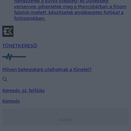
Nevezzetek a kutya szépség- és ügyességi
versenyre, pihenjetek meg a Mancsbárban a finom
falatok mellett, készítsetek emlékezetes fotókat a
fotósarokban.
TÜNETKERESŐ
Milyen betegségre utalhatnak a tünetei?
Keresés, pl. fejfájás
Keresés