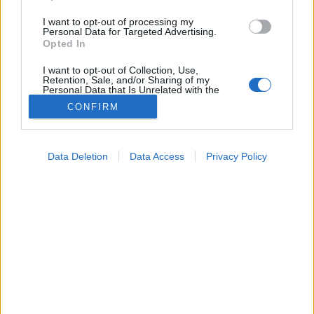
I want to opt-out of processing my
Personal Data for Targeted Advertising.
Opted In
I want to opt-out of Collection, Use,
Retention, Sale, and/or Sharing of my
Personal Data that Is Unrelated with the
Purposes for which it was collected.
CONFIRM
Opted Out
Google consents
Data Deletion
Data Access
Privacy Policy
I want to allow Google to enable storage
related to advertising like cookies on web or
Táplálkozás
2026. január 26. 14:34
device identifiers in apps.
Megosztás
Küldés
Küldés Messengeren
I want to allow my user data to be sent to
Google for online advertising purposes.
Tomanóczy Andrea
I want to allow Google to send me
szerkesztő
personalized advertising.
I want to allow Google to enable storage