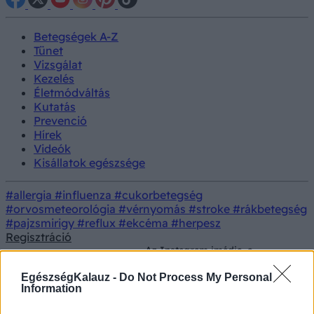
Betegségek A-Z
Tünet
Vizsgálat
Kezelés
Életmódváltás
Kutatás
Prevenció
Hírek
Videók
Kisállatok egészsége
#allergia
#influenza
#cukorbetegség
#orvosmeteorológia
#vérnyomás
#stroke
#rákbetegség
#pajzsmirigy
#reflux
#ekcéma
#herpesz
Regisztráció
Az Instagram imádja, a
dietetikusok már kevésbé: mi a
Életmód
Táplálkozás
gond ezzel az edzés utáni
EgészségKalauz -
Do Not Process My Personal
trenddel?
Information