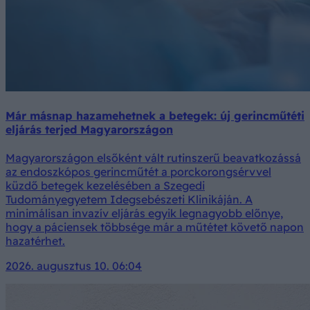
Már másnap hazamehetnek a betegek: új gerincműtéti
eljárás terjed Magyarországon
Magyarországon elsőként vált rutinszerű beavatkozássá
az endoszkópos gerincműtét a porckorongsérvvel
küzdő betegek kezelésében a Szegedi
Tudományegyetem Idegsebészeti Klinikáján. A
minimálisan invazív eljárás egyik legnagyobb előnye,
hogy a páciensek többsége már a műtétet követő napon
hazatérhet.
2026. augusztus 10. 06:04