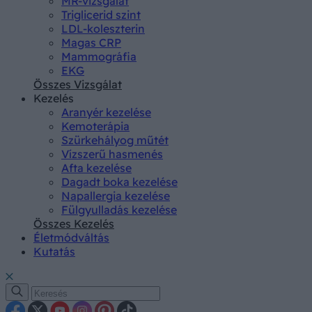
MR-vizsgálat
Triglicerid szint
LDL-koleszterin
Magas CRP
Mammográfia
EKG
Összes Vizsgálat
Kezelés
Aranyér kezelése
Kemoterápia
Szürkehályog műtét
Vízszerű hasmenés
Afta kezelése
Dagadt boka kezelése
Napallergia kezelése
Fülgyulladás kezelése
Összes Kezelés
Életmódváltás
Kutatás