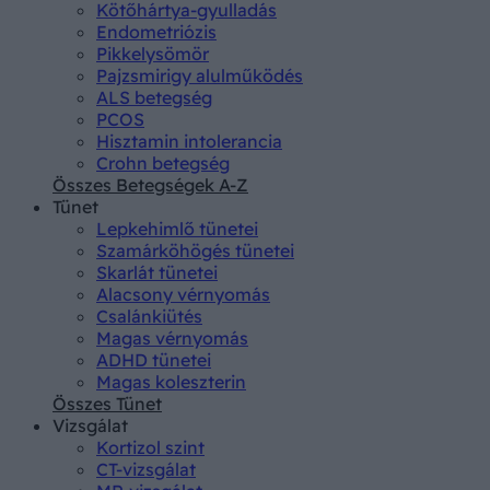
Kötőhártya-gyulladás
Endometriózis
Pikkelysömör
Pajzsmirigy alulműködés
ALS betegség
PCOS
Hisztamin intolerancia
Crohn betegség
Összes Betegségek A-Z
Tünet
Lepkehimlő tünetei
Szamárköhögés tünetei
Skarlát tünetei
Alacsony vérnyomás
Csalánkiütés
Magas vérnyomás
ADHD tünetei
Magas koleszterin
Összes Tünet
Vizsgálat
Kortizol szint
CT-vizsgálat