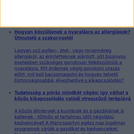
mások érzelmeit, és képes ezekhez alkalmazkodni a
mindennapi helyzetekben. Ha ez kevésbé fejlett, az
gyakran a kommunikációban mutatkozik meg
először.
Hogyan készüljenek a nyaralásra az allergiások?
Útmutató a szakorvostól
Legyen szó pollen-, étel-, vagy rovarméreg
allergiáról, az érintetteknek ajánlott, sőt bizonyos
esetekben szükséges gondosan felkészülniük a
nyaralásra. Mit érdemes végig gondolni utazás
előtt, mit kell becsomagolni és hogyan tehető
biztonságosabbá, élvezhetővé a kikapcsolódás?
Tudatosság a póráz mindkét végén: így válhat a
közös kikapcsolódás valódi stresszűző terápiává
A közös élmények a kuytának és a gázdájának is
kellenek - töltsön el tartalmas időt négylábú
kedvencével! A Mancspartyn egész nap izgalmas
programok várják a gazdikat és kedvenceiket.