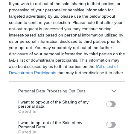
Az Instagram imádja, a
If you wish to opt-out of the sale, sharing to third parties, or
dietetikusok már kevésbé: mi a
processing of your personal or sensitive information for
targeted advertising by us, please use the below opt-out
gond ezzel az edzés utáni
section to confirm your selection. Please note that after your
trenddel?
opt-out request is processed you may continue seeing
interest-based ads based on personal information utilized by
us or personal information disclosed to third parties prior to
your opt-out. You may separately opt-out of the further
disclosure of your personal information by third parties on the
IAB’s list of downstream participants. This information may
also be disclosed by us to third parties on the
IAB’s List of
Downstream Participants
that may further disclose it to other
third parties.
Please note that this website/app uses one or more Google
Personal Data Processing Opt Outs
services and may gather and store information including but
not limited to your visit or usage behaviour. You may click to
I want to opt-out of the Sharing of my
personal data.
grant or deny consent to Google and its third-party tags to
Opted In
use your data for below specified purposes in below Google
consent section.
I want to opt-out of the Sale of my
Personal Data.
Opted In