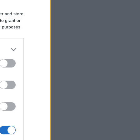
er and store
to grant or
ed purposes