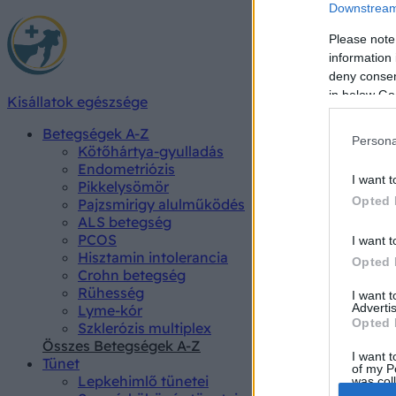
Downstream 
Please note
information 
deny consent
in below Go
Kisállatok egészsége
Betegségek A-Z
Persona
Kötőhártya-gyulladás
Endometriózis
I want t
Pikkelysömör
Opted 
Pajzsmirigy alulműködés
ALS betegség
PCOS
I want t
Hisztamin intolerancia
Opted 
Crohn betegség
Rühesség
I want 
Advertis
Lyme-kór
Opted 
Szklerózis multiplex
Összes Betegségek A-Z
I want t
Tünet
of my P
Lepkehimlő tünetei
was col