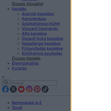
authenti
Összes Vizsgálat
Kezelés
Aranyér kezelése
Kemoterápia
Szürkehályog műtét
Vízszerű hasmenés
Afta kezelése
Dagadt boka kezelése
Napallergia kezelése
Fülgyulladás kezelése
Kötőhártya gyulladás
Összes Kezelés
Életmódváltás
Kutatás
Betegségek A-Z
Tünet