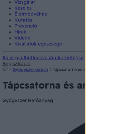
Vizsgálat
Kezelés
Életmódváltás
Kutatás
Prevenció
Hírek
Videók
Kisállatok egészsége
#allergia
#influenza
#cukorbetegség
#orvosmeteorológi
Regisztráció
Gyógyszerkereső
Tápcsatorna és anyagcsere egyéb gyógy
Tápcsatorna és anyagcsere
Gyógyszer
Hatóanyag