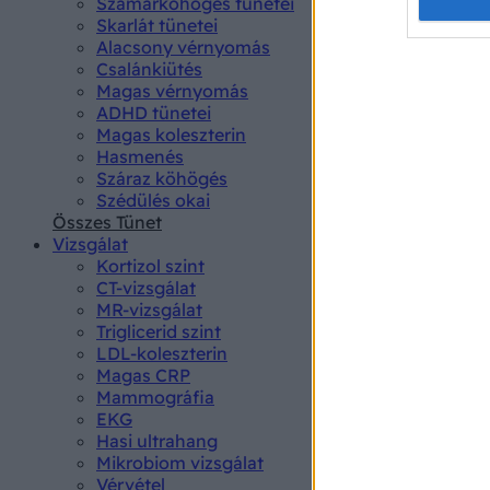
Opted 
Szamárköhögés tünetei
Skarlát tünetei
Alacsony vérnyomás
Google 
Csalánkiütés
Magas vérnyomás
I want t
ADHD tünetei
web or d
Magas koleszterin
Hasmenés
I want t
Száraz köhögés
purpose
Szédülés okai
Összes Tünet
I want 
Vizsgálat
Kortizol szint
I want t
CT-vizsgálat
web or d
MR-vizsgálat
Triglicerid szint
LDL-koleszterin
I want t
Magas CRP
or app.
Mammográfia
EKG
I want t
Hasi ultrahang
Mikrobiom vizsgálat
I want t
Vérvétel