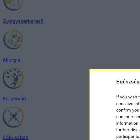
Gyógyszerkereső
Allergia
Egészség
If you wish 
Prevenció
sensitive in
confirm you
continue se
information 
further disc
participants
Fókuszban