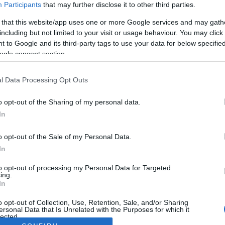
Participants
that may further disclose it to other third parties.
 that this website/app uses one or more Google services and may gath
including but not limited to your visit or usage behaviour. You may click 
 to Google and its third-party tags to use your data for below specifi
ogle consent section.
l Data Processing Opt Outs
o opt-out of the Sharing of my personal data.
In
o opt-out of the Sale of my Personal Data.
In
to opt-out of processing my Personal Data for Targeted
ing.
In
o opt-out of Collection, Use, Retention, Sale, and/or Sharing
ersonal Data that Is Unrelated with the Purposes for which it
lected.