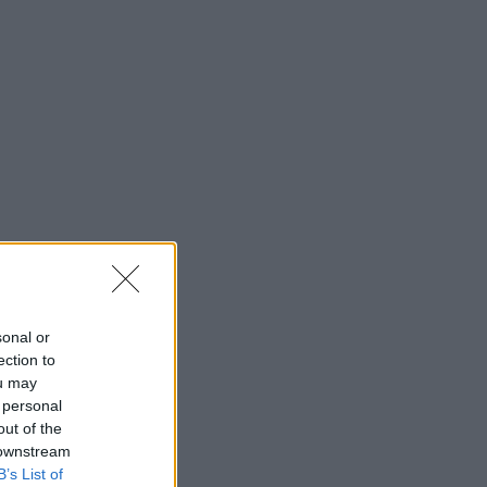
sonal or
ection to
ou may
 personal
out of the
 downstream
B’s List of