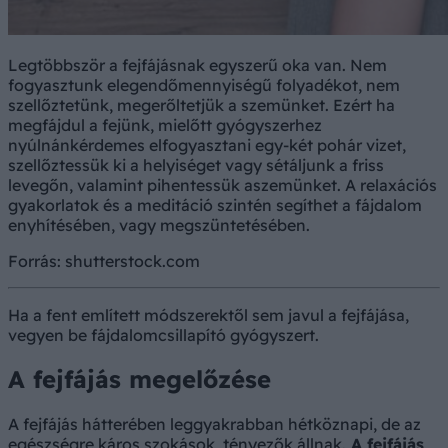
Legtöbbször a fejfájásnak egyszerű oka van. Nem
fogyasztunk elegendőmennyiségű folyadékot, nem
szellőztetünk, megerőltetjük a szemünket. Ezért ha
megfájdul a fejünk, mielőtt gyógyszerhez
nyúlnánkérdemes elfogyasztani egy-két pohár vizet,
szellőztessük ki a helyiséget vagy sétáljunk a friss
levegőn, valamint pihentessük aszemünket. A relaxációs
gyakorlatok és a meditáció szintén segíthet a fájdalom
enyhítésében, vagy megszüntetésében.
Forrás: shutterstock.com
Ha a fent említett módszerektől sem javul a fejfájása,
vegyen be fájdalomcsillapító gyógyszert.
A fejfájás megelőzése
A fejfájás hátterében leggyakrabban hétköznapi, de az
egészségre káros szokások, tényezők állnak.
A fejfájás