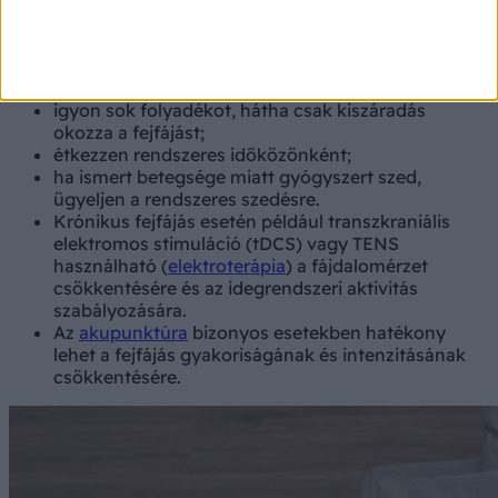
szobába;
tegyen egy hidegvizes kendőt a tarkójára vagy az
arcára;
mossa meg az arcát hideg vízzel;
igyon sok folyadékot, hátha csak kiszáradás
okozza a fejfájást;
étkezzen rendszeres időközönként;
ha ismert betegsége miatt gyógyszert szed,
ügyeljen a rendszeres szedésre.
Krónikus fejfájás esetén például transzkraniális
elektromos stimuláció (tDCS) vagy TENS
használható (
elektroterápia
) a fájdalomérzet
csökkentésére és az idegrendszeri aktivitás
szabályozására.
Az
akupunktúra
bizonyos esetekben hatékony
lehet a fejfájás gyakoriságának és intenzitásának
csökkentésére.