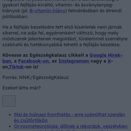
gyakori fejfájás-kiváltó, vitamin- és ásványianyag-
hiányok (pl.
B-vitamin-hiány
) felmérésében és étrendi
pótlásában.
Ha a fejfájás kezelésére tett első kísérletek nem járnak
sikerrel, ne adja fel, egyénenként változó, hogy mely
módszerek jelentenek megoldást, türelemmel személyre
szabható és hatékonyabbá tehető a fejfájás kezelése.
Kövesse az Egészségkalauz cikkeit a
Google Hírek-
ben
, a
Facebook-on
, az
Instagramon
vagy a
X
-
en,
Tiktok
-on is!
Forrás:
NNK/EgészségKalauz
Ezeket látta már?
Mai és holnapi fronthatás - erre számíthat szerdán
és csütörtökön
Orvosmeteorológia: dőlnek a rekordok, veszélyben