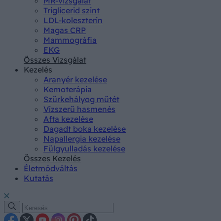
MR-vizsgálat
Triglicerid szint
LDL-koleszterin
Magas CRP
Mammográfia
EKG
Összes Vizsgálat
Kezelés
Aranyér kezelése
Kemoterápia
Szürkehályog műtét
Vízszerű hasmenés
Afta kezelése
Dagadt boka kezelése
Napallergia kezelése
Fülgyulladás kezelése
Összes Kezelés
Életmódváltás
Kutatás