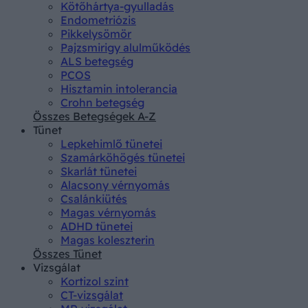
Kötőhártya-gyulladás
Endometriózis
Pikkelysömör
Pajzsmirigy alulműködés
ALS betegség
PCOS
Hisztamin intolerancia
Crohn betegség
Összes Betegségek A-Z
Tünet
Lepkehimlő tünetei
Szamárköhögés tünetei
Skarlát tünetei
Alacsony vérnyomás
Csalánkiütés
Magas vérnyomás
ADHD tünetei
Magas koleszterin
Összes Tünet
Vizsgálat
Kortizol szint
CT-vizsgálat