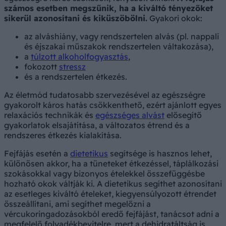
számos esetben megszűnik, ha a kiváltó tényezőket
sikerül azonosítani és kiküszöbölni.
Gyakori okok:
az alváshiány, vagy rendszertelen alvás (pl. nappali
és éjszakai műszakok rendszertelen váltakozása),
a
túlzott alkoholfogyasztás
,
fokozott
stressz
és a rendszertelen étkezés.
Az életmód tudatosabb szervezésével az egészségre
gyakorolt káros hatás csökkenthető, ezért ajánlott egyes
relaxációs technikák és
egészséges alvást
elősegítő
gyakorlatok elsajátítása, a változatos étrend és a
rendszeres étkezés kialakítása.
Fejfájás esetén a
dietetikus
segítsége is hasznos lehet,
különösen akkor, ha a tüneteket étkezéssel, táplálkozási
szokásokkal vagy bizonyos ételekkel összefüggésbe
hozható okok váltják ki. A dietetikus segíthet azonosítani
az esetleges kiváltó ételeket, kiegyensúlyozott étrendet
összeállítani, ami segíthet megelőzni a
vércukoringadozásokból eredő fejfájást, tanácsot adni a
megfelelő folyadékbevitelre, mert a dehidratáltság is